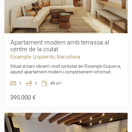
Apartament modern amb terrassa al
centre de la ciutat
Eixample Izquierdo, Barcelona
Situat al barri vibrant i molt sol·licitat de l'Eixample Esquerra,
aquest apartament modern i completament reformat
ofereix la combinació perfecta de disseny contemporani,
confort i funcionalitat. Amb una superfície útil optimitzada
1
1
49 m²
de 48,8 m², aquesta residència és una opció ideal per a qui
busca un estil de vida urbà i elegant en un dels districtes
395.000 €
més desitjats de Barcelona. El cor de l'apartament és un
ampli espai diàfan que integra el saló, el menjador i la cuina,
amb una superfície de 21,61 m². Aquest espai versàtil està
inundat de llum natural gràcies al seu disseny intel·ligent i a
les grans finestres, creant un ambient lluminós i acollidor.
Tant si reps amics per sopar com si gaudeixes d'una nit