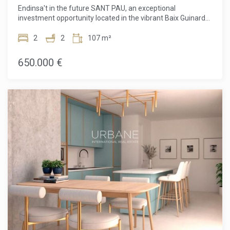
sostenibilitat i l'esperit cosmopolita del Mediterrani.
Endinsa't in the future SANT PAU, an exceptional
investment opportunity located in the vibrant Baix Guinardó
neighborhood of Barcelona. Això is more than a residence;
It's a lifestyle. Gaudeix offers unparalleled comfort with all
2
2
107 m²
the services you may need right on the edge, in a quiet
environment. You will be just minutes from the Hospital de
650.000 €
Sant Pau and a short 15-minute walk from the world
famous Sagrada Família.A Modern and Functional
HomeEach habitat at SANT PAU is designed with a modern
and functional aesthetic, with bright and spacious interiors,
clear lines and a distribution that makes the most of every
square meter. It is not just a good design, but an intelligent
construction that eliminates waste spaces. The building is a
model of high energy efficiency, guaranteeing comfort and
sustainability.Construction and Qualification FinishesFrom
its foundations, SANT PAU is built with quality. The structure
is formed with a base designed by experts according to a
geotechnical study. The façana cridanera presents a
continuous and fratasat coating, while the coating is flat
with durable antilliscant porcellanic stoneware. Inside, the
attention to detail continues. The common areas, such as
the hallway and the stairs, are paved with elegant porcelain
stoneware. The habitable spaces have floating parquet,