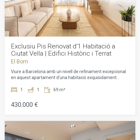
Exclusiu Pis Renovat d'1 Habitació a
Ciutat Vella | Edifici Històric i Terrat
El Born
Viure a Barcelona amb un nivell de refinament excepcional
en aquest apartament d'una habitació exquisidament
actualitzat i completament moblat al cor de Ciutat Vella.
Situat en un distingit edifici històric de 1850 amb vistes al
1
1
69 m²
Passeig Isabel II, l'habitatge combina el caràcter
arquitectònic atemporal amb una sofisticada renovació
430.000 €
contemporània realitzada el 2013 i actualitzada amb cura el
2025. Amb 68,7 m² d'espai perfectament optimitzat,
ofereix una oportunitat excepcional tant com a residència
principal de luxe com elegant pied-à-terre urbà. A l'interior,
l'apartament ha estat dissenyat amb un enfocament clar
en la comoditat, la qualitat i l'elegància discreta. Les àmplies