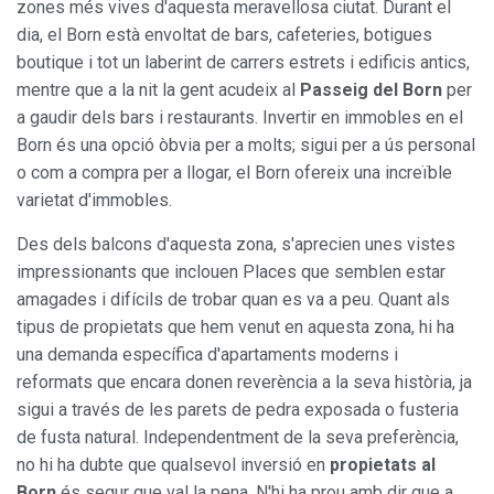
zones més vives d'aquesta meravellosa ciutat. Durant el
dia, el Born està envoltat de bars, cafeteries, botigues
boutique i tot un laberint de carrers estrets i edificis antics,
mentre que a la nit la gent acudeix al
Passeig del Born
per
a gaudir dels bars i restaurants. Invertir en immobles en el
Born és una opció òbvia per a molts; sigui per a ús personal
o com a compra per a llogar, el Born ofereix una increïble
varietat d'immobles.
Des dels balcons d'aquesta zona, s'aprecien unes vistes
impressionants que inclouen Places que semblen estar
amagades i difícils de trobar quan es va a peu. Quant als
tipus de propietats que hem venut en aquesta zona, hi ha
una demanda específica d'apartaments moderns i
reformats que encara donen reverència a la seva història, ja
sigui a través de les parets de pedra exposada o fusteria
de fusta natural. Independentment de la seva preferència,
no hi ha dubte que qualsevol inversió en
propietats al
Born
és segur que val la pena. N'hi ha prou amb dir que a