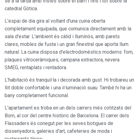
se a la tarda amb vistes sobre el barri i fins i tot sobre la
catedral Gòtica.
L'espai de dia gira al voltant d'una cuina oberta
completament equipada, que comunica directament amb la
sala d'estar. L'ambient és càlid i lluminós, amb parets
clares, mobles de fusta i un gran finestral que aporta llum
natural. La cuina disposa d'electrodomèstics moderns: forn,
plaques vitroceràmiques, campana extractora, nevera
SMEG, rentaplats i rentadora.
L'habitació és tranquil·la i decorada amb gust. Hi trobareu un
llit doble confortable i una il·luminació suau. També hi ha un
bany completament funcional.
L'apartament es troba en un dels carrers més cotitzats del
Born, al cor del centre històric de Barcelona. El carrer dels
Flassaders és conegut per les seves botigues de
dissenyadors, galeries d'art, cafeteries de moda i
restaurants típics.