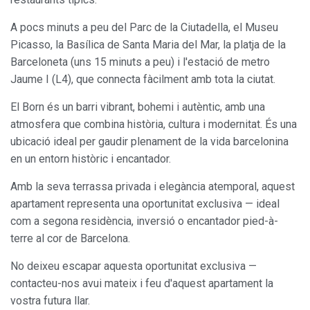
A pocs minuts a peu del Parc de la Ciutadella, el Museu
Picasso, la Basílica de Santa Maria del Mar, la platja de la
Barceloneta (uns 15 minuts a peu) i l'estació de metro
Jaume I (L4), que connecta fàcilment amb tota la ciutat.
Modificar cookies
El Born és un barri vibrant, bohemi i autèntic, amb una
atmosfera que combina història, cultura i modernitat. És una
Sempre activades
Tècniques i funcionals
ubicació ideal per gaudir plenament de la vida barcelonina
Aquest lloc web utilitza cookies pròpies per recopilar
en un entorn històric i encantador.
informació amb la finalitat de millorar els nostres serveis.
Si continua navegant, suposa l'acceptació de la instal·lació
Amb la seva terrassa privada i elegància atemporal, aquest
de les mateixes. L'usuari té la possibilitat de configurar el
navegador podent, si així ho desitja, impedir que siguin
apartament representa una oportunitat exclusiva — ideal
instal·lades al disc dur, encara que haurà de tenir en
com a segona residència, inversió o encantador pied-à-
compte que aquesta acció podrà ocasionar dificultats de
navegació de la pàgina web.
terre al cor de Barcelona.
No deixeu escapar aquesta oportunitat exclusiva —
Analítiques i personalització
contacteu-nos avui mateix i feu d'aquest apartament la
Permeten fer el seguiment i l'anàlisi del comportament
vostra futura llar.
dels usuaris d'aquest lloc web. La informació recollida