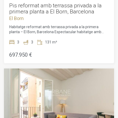
Pis reformat amb terrassa privada a la
primera planta a El Born, Barcelona
El Born
Habitatge reformat amb terrassa privada a la primera
planta – El Born, Barcelona Espectacular habitatge amb
terrassa privada de 35 m² a El Born – Llum, disseny i
exclusivitatUrbane International Real Estate presenta en
3
3
131 m²
exclusiva aquesta impressionant propietat situada al bell
mig del barri de Sant Pere – Santa Caterina, dins d'una
697.950 €
elegant finca règia completament rehabilitada, a pocs
passos de l'emblemàtic Palau de la Música Catalana i molt a
prop del Parc de la Ciutadella.L'edifici ha estat renovat
íntegrament, combinant el caràcter clàssic de l'arquitectura
tradicional amb les comoditats més actuals. Disposa
d'ascensor nou amb accés directe a l'habitatge, càmeres de
seguretat, internet d'alta velocitat i un únic habitatge per
planta, garantint un entorn tranquil, privat i altament
exclusiu.Ubicat en una primera planta, l'habitatge destaca
per la seva amplitud, la seva distribució funcional i la seva
magnífica terrassa privada d'uns 35 m² a la planta superior,
a la qual s'accedeix mitjançant una còmoda escala interior.
Un espai ideal per gaudir de l'aire lliure en ple centre de