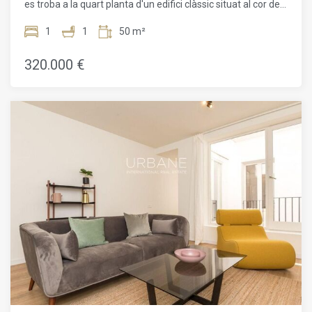
es troba a la quart planta d'un edifici clàssic situat al cor del
molt fàcil accedir a la resta de la ciutat mitjançant diferents
Born, un dels barris més vius i sol·licitats de Barcelona. A
línies d'autobús i metro
pocs passos del carrer Princesa i del famós Museu Picasso,
1
1
50 m²
combina com cap altre cultura, història i vida urbana
contemporània.Recentment renovat, l'habitatge manté
320.000 €
detalls arquitectònics originals tot oferint comoditats
modernes. Els terres de fusta donen calidesa i autenticitat,
creant un ambient acollidor. La distribució oberta i lluminosa
inclou una cuina equipada amb electrodomèstics moderns,
menjador acollidor i sala d'estar còmoda amb accés a un
petit balcó per gaudir del cafè matinal.L'habitació doble,
situada a la part posterior, és un refugi tranquil. El bany és
modern i completament equipat.Un dels grans atractius és
l'accés a una terrassa comunitària al terrat, just a sobre del
pis. Un espai exterior molt poc habitual al centre històric que
ofereix vistes espectaculars dels terrats de Barcelona—
ideal per prendre el sol, llegir o veure la posta de sol.El Born
destaca pel seu encant únic, amb carrers empedrats, places
plenes de vida, galeries d'art, botigues de disseny i una gran
oferta gastronòmica. Molt a prop de la Ciutadella, el Gòtic,
l'Eixample i la platja de la Barceloneta. Excel·lent connexió
amb transport públic.Disponible immediatament. No deixis
escapar aquesta oportunitat única—contacta'ns per
concertar una visita!