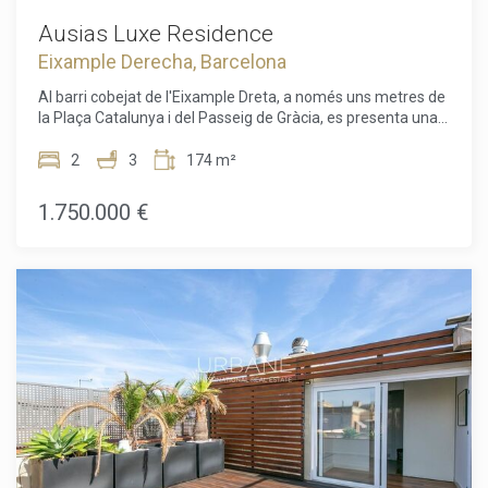
d'inversió excepcional per a aquells que busquen una
propietat única que combini tradició, disseny i serveis
Ausias Luxe Residence
exclusius.
Eixample Derecha, Barcelona
Al barri cobejat de l'Eixample Dreta, a només uns metres de
la Plaça Catalunya i del Passeig de Gràcia, es presenta una
oportunitat única amb aquesta promoció exclusiva
d'habitatges de luxe situada en un edifici d'angle de 1895.
2
3
174 m²
Aquest edifici de 6 plantes ha estat restaurat de manera
impecable, oferint una fusió perfecta entre la seva
1.750.000 €
arquitectura clàssica i uns interiors recentment renovats i
exquisits.Els residents gaudeixen d'una gran varietat
d'espais comuns, des d'un gimnàs modern amb spa fins a
un restaurant mediterrani saludable a la planta baixa. El
projecte està dissenyat per oferir el màxim confort al cor de
Barcelona, amb serveis de luxe com xòfer, seguretat
reforçada, consergeria multilingüe disponible 24 hores al
dia, lloguer de bicicletes, cabines de massatges i un
majordom virtual capaç de respondre instantàniament a
totes les sol·licituds enviades per missatge de text.Les
unitats disponibles varien entre 65 m² i 232 m², amb
configuracions de 1 a 3 dormitoris, algunes d'elles amb
terrasses o balcons. La joia d'aquesta residència és, sens