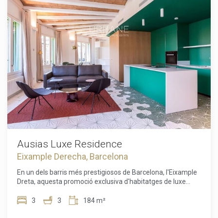
serveis de luxe com xòfer, seguretat reforçada, una
comissions d'agència ni despeses hipotecàries (si escau).
consergeria multilingüe disponible les 24 hores, lloguer de
bicicletes, cabines de massatge i un majordom virtual capaç
de respondre instantàniament a les sol·licituds enviades per
missatge de text. Les unitats van dels 65 m² als 232 m²,
amb configuracions de 1 a 3 dormitoris, algunes amb
terrasses o balcons. El magnífic àtic de la sisena planta
disposa d'una gran terrassa privada amb vistes
espectaculars.Els apartaments han estat dissenyats pel
prestigiós despatx d'arquitectes Daar Architects, que
combina tecnologies innovadores amb un disseny
avantguardista. Aquesta unitat de 176 m² disposa d'una
terrassa de 65 m², amb 2 habitacions, 2 banys, 1 lavabo i
vistes excepcionals. Els residents gaudeixen d'equipaments
de primera qualitat, com piscina, gimnàs, ascensor i
seguretat, garantint un estil de vida exclusiu.Una oportunitat
Ausias Luxe Residence
rara de posseir una propietat excepcional al cor de
Eixample Derecha, Barcelona
Barcelona, que combina tradició, luxe i serveis exclusius.
En un dels barris més prestigiosos de Barcelona, l'Eixample
Dreta, aquesta promoció exclusiva d'habitatges de luxe
ofereix una oportunitat única de viure en un edifici
totalment renovat, un immoble d'angle de 1895. L'edifici de
3
3
184 m²
sis plantes combina el encant històric amb un disseny