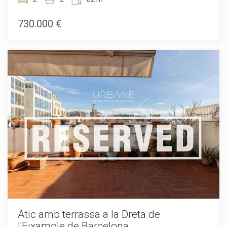
2027.L'Eixample és el barri més buscat de Barcelona,
reconegut pels seus carrers arborats, arquitectura icònica i
730.000 €
estil de vida vibrant. Aquí, estàs a poques passes de
restaurants de classe mundial, botigues boutique, galeries i
institucions culturals com la Sagrada Familia. Les excel·lents
connexions de Metro fan que explorar tota la ciutat sigui
sense esforç.Aquesta impressionant propietat compta amb
una terrassa privada combinada amb comoditats
modernes que inclouen aire condicionat fred i calent per a
confort durant tot l'any. Cada detall ha estat dissenyat
acuradament en aquest nou desenvolupament, oferint
acabats immaculats i les últimes tecnologies de construcció
sense preocupacions de manteniment.Ja siguis un jove
professional, parella o inversor buscant béns immobles
premium a Barcelona, aquest apartament ofereix la
combinació perfecta de vida urbana sofisticada i confort
contemporani.Programa la teva visita privada avui i reclama
la teva casa a l'Eixample.El preu de venda no inclou
impostos, despeses de notaria o registre, honoraris
d'agència o despeses relacionades amb hipoteca (si escau).
Àtic amb terrassa a la Dreta de
l'Eixample de Barcelona