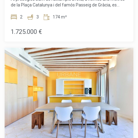
de la Plaça Catalunya i del famós Passeig de Gràcia, es
presenta una oportunitat única amb aquesta promoció
exclusiva d'habitatges d'alt standing situada en un edifici
2
3
174 m²
d'angle de 1895. Aquest edifici de sis plantes ha estat
bellament restaurat, oferint una fusió perfecta entre
1.725.000 €
l'arquitectura clàssica i uns interiors exquisidament
renovats.Els residents gaudeixen d'una varietat d'espais
comunitaris, que inclouen un gimnàs modern amb spa i un
restaurant mediterrani saludable a la planta baixa. El
projecte té com a objectiu oferir un confort màxim al cor de
Barcelona, amb serveis de luxe com un xofer, seguretat
reforçada, consergeria multilingüe disponible les 24 hores,
lloguer de bicicletes, cabines de massatge i un majordom
virtual que respon de manera instantània a qualsevol
petició.Els habitatges oscil·len entre 65 m² i 232 m², amb
configuracions d'1 a 3 habitacions, algunes amb terrasses o
balcons. La joia d'aquesta residència és, sens dubte, l'àtic de
la sisena planta, amb una espectacular terrassa privada que
ofereix vistes panoràmiques. Els apartaments, dissenyats
pel prestigiós despatx Daar Architects, es distingeixen per
un disseny innovador i tecnologia d'avantguarda, garantint
un confort de vida incomparable.Un autèntic refugi de luxe
al cor de Barcelona, que representa una oportunitat