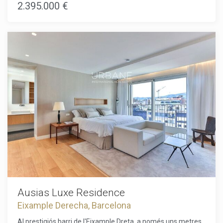
contemporani, dissenyat magníficament pel prestigiós
2.395.000 €
despatx d'arquitectes Daar Architects.L'apartament de 179
m² amb una terrassa de 10 m² compta amb 3 àmplies
habitacions i 3 banys elegantment decorats. Els residents
poden gaudir de la comoditat d'una ubicació cèntrica amb
serveis de luxe, incloent un xofer, una consergeria
multilingüe disponible les 24 hores, seguretat de màxim
nivell, lloguer de bicicletes i fins i tot un majordom virtual que
respondrà a les seves sol·licituds per missatge de text en
minuts.La propietat disposa d'una varietat d'espais comuns,
des d'un gimnàs de darrera generació i un spa fins a un
restaurant mediterrani a la planta baixa, fomentant un estil
de vida saludable i agradable. L'edifici està equipat amb les
últimes tecnologies per garantir la màxima comoditat,
mantenint una fusió perfecta entre modernitat i
tradició.Aquesta és una oportunitat rara d'invertir en una
propietat realment excepcional al cor de Barcelona, on luxe i
comoditat es troben en un dels barris més prestigiosos de la
ciutat.
Ausias Luxe Residence
Eixample Derecha, Barcelona
Al prestigiós barri de l'Eixample Dreta, a només uns metres