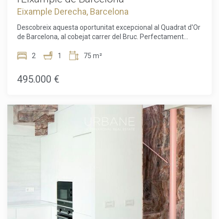
Eixample Derecha, Barcelona
Descobreix aquesta oportunitat excepcional al Quadrat d'Or
de Barcelona, al cobejat carrer del Bruc. Perfectament
situada entre elegància, cultura i la vida vibrant de la ciutat,
aquesta ubicació és simplement immillorable. Viure aquí vol
2
1
75 m²
dir estar a pocs passos de l'arquitectura modernista més
emblemàtica, de cafeteries acollidores, botigues exclusives
495.000 €
i excel·lents connexions amb el transport públic. Tot allò que
fa famosa Barcelona és al teu abast, des de l'ambient
refinat de l'Eixample fins a l'energia dinàmica del centre. No
hi ha una ubicació més única i exclusiva que aquesta.Aquest
àtic de 71 m², ple de caràcter i potencial, situat en una finca
règia de la Dreta de l'Eixample de Barcelona, compta amb
dos dormitoris i un bany, i ofereix una distribució còmoda i
funcional que s'adapta perfectament a la vida urbana
moderna. Tant si l'imagines com una elegant residència a la
ciutat com com una inversió intel·ligent, les possibilitats són
infinites.Un dels grans atractius d'aquest àtic és l'accés
directe a una àmplia terrassa privada, el teu oasi a l'aire
Modificar cookies
lliure sobre la ciutat. La terrassa ofereix infinites
possibilitats: crear-hi un refugi mediterrani, dissenyar-hi un
lounge chic o gaudir de àpats a l'aire lliure sota el cel de