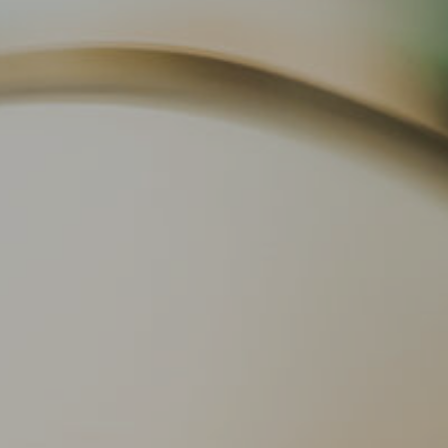
Analítiques i personalització
Permeten fer el seguiment i l'anàlisi del comportament
dels usuaris d'aquest lloc web. La informació recollida
mitjançant aquest tipus de cookies s'utilitza en el
mesurament de l'activitat del web per a l'elaboració de
perfils de navegació dels usuaris per introduir millores en
funció de l'anàlisi de les dades d'ús que fan els usuaris del
servei. Permeten desar la informació de preferència de
l'usuari per millorar la qualitat dels nostres serveis i oferir
una millor experiència a través de productes recomanats.
Marketing i publicitat
Aquestes cookies són utilitzades per emmagatzemar
informació sobre les preferències i les eleccions personals
de l'usuari a través de l'observació continuada dels seus
hàbits de navegació. Gràcies a elles, podem conèixer els
hàbits de navegació al lloc web i mostrar publicitat
relacionada amb el perfil de navegació de l'usuari.