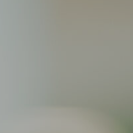
Modificar cookies
Sempre activades
Tècniques i funcionals
Aquest lloc web utilitza cookies pròpies per recopilar
informació amb la finalitat de millorar els nostres serveis.
Si continua navegant, suposa l'acceptació de la instal·lació
de les mateixes. L'usuari té la possibilitat de configurar el
navegador podent, si així ho desitja, impedir que siguin
instal·lades al disc dur, encara que haurà de tenir en
compte que aquesta acció podrà ocasionar dificultats de
navegació de la pàgina web.