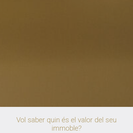
Vol saber quin és el valor del seu
immoble?