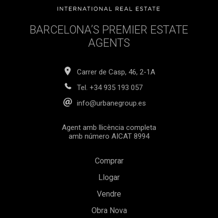
BARCELONA’S PREMIER ESTATE
AGENTS
Carrer de Casp, 46, 2-1A
Tel.
+34 935 193 057
info@urbanegroup.es
Agent amb llicència completa
amb número AICAT 8994
Guardar configuració
Acceptar totes
Comprar
Llogar
Vendre
Obra Nova