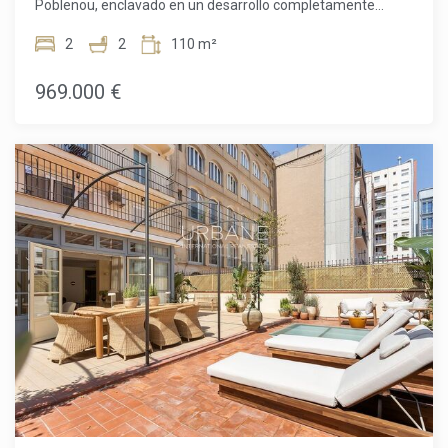
Poblenou, enclavado en un desarrollo completamente
nuevo que combina a la perfección el lujo moderno con la
conveniencia urbana. Esta joya en la planta baja ofrece lo
2
2
110 m²
mejor de ambos mundos: un tranquilo jardín privado de 80
metros cuadrados para tu oasis personal y la vibrante vida
969.000 €
de la ciudad de Poblenou justo en tu puerta. Descripción de
la propiedad: Este espacioso piso cuenta con 2 dormitorios y
2 baños, proporcionando un amplio espacio para ti, tu
familia o invitados. Los espacios de vida han sido diseñados
meticulosamente con acabados de la más alta calidad,
garantizando funcionalidad y elegancia en cada detalle.
Características interiores: La cocina totalmente equipada es
un deleite para los chefs, con electrodomésticos de última
generación y gabinetes elegantes que complementan sin
esfuerzo la estética moderna del piso. Los cálidos y
acogedores suelos de madera en las áreas de estar y los
dormitorios añaden un toque de sofisticación y comodidad.
El aire acondicionado integrado garantiza un control
climático durante todo el año, para que puedas mantenerte
fresco en verano y acogedor en invierno. Paraíso al aire
libre: Una de las características destacadas de este piso es
el jardín privado de 80 metros cuadrados. Imagina las
mañanas tomando café en tu patio, las noches
organizando barbacoas o simplemente relajándote entre