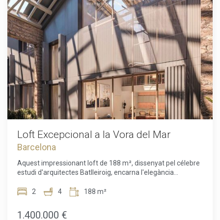
un estil de vida exclusiu, còmode i inigualable.
Inclou una plaça d'aparcament dins la finca.La zona
comunitària ofereix serveis exclusius: piscina de 180 m²,
solàrium, parc infantil, jardins enjardinats, gimnàs complet,
sala polivalent, sauna, vestuaris i servei de seguretat 24
hores.Situat a Sant Martí/Diagonal Mar, aquest pis gaudeix
d'una ubicació immillorable, molt a prop de botigues,
restaurants, zones verdes i a pocs minuts caminant de la
platja. L'opció ideal per a qui busca confort, modernitat i un
estil de vida actiu al costat del mar.
Loft Excepcional a la Vora del Mar
Barcelona
Aquest impressionant loft de 188 m², dissenyat pel célebre
estudi d'arquitectes Batlleiroig, encarna l'elegància
contemporània en un entorn únic davant del mar. Situat en
un edifici de disseny distintiu, aquesta propietat es destaca
2
4
188 m²
pel seu disseny obert i lluminós, optimitzat per maximitzar
la sensació d'espai i confort. La àmplia terrassa privada de
1.400.000 €
17 m² ofereix un marc ideal per gaudir de les vistes