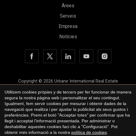
Àrees
Serveis
Empresa
Notícies
Copyright © 2026 Urbane International Real Estate
Avís legal
Utilitzem cookies pròpies y de tercers per fer funcionar de manera
segura la nostra pàgina web i personalitzar el seu contingut.
Política de privacitat
Igualment, fem servir cookies per mesurar i obtenir dades de la
navegació que realitza i per ajustar la publicitat als seus gustos i
Polí­tica de cookies
preferències. Premi el botó "Acceptar totes" per confirmar que ha
llegit i acceptat l'informació presentada. Per administrar o
by
iEstrategic
deshabilitar aquestes cookies faci clic a "Configuració". Pot
obtenir més informació a la nostra
política de cookies
.