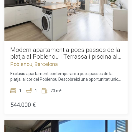
Modern apartament a pocs passos de la
platja al Poblenou | Terrassa i piscina al
terrat
Poblenou, Barcelona
Exclusiu apartament contemporani a pocs passos de la
platja, al cor del Poblenou Descobreixi una oportunitat única
per adquirir un elegant apartament de disseny
contemporani en un dels barris més cotitzats de Barcelona.
1
1
70 m²
Situat al vibrant i alhora tranquil barri del Poblenou, aquest
impecable habitatge de 70 m², construït l'any 2019,
544.000 €
combina a la perfecció disseny modern, confort i un estil de
vida mediterrani incomparable. Dissenyat per oferir la
màxima comoditat i funcionalitat, l'habitatge disposa d'un
ampli i lluminós saló-menjador, una moderna cuina
totalment equipada, un espaiós dormitori doble i un elegant