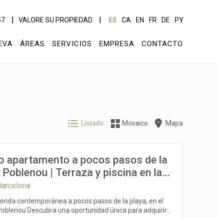
57
VALORE SU PROPIEDAD
ES
CA
EN
FR
DE
РУ
EVA
ÁREAS
SERVICIOS
EMPRESA
CONTACTO
Listado
Mosaico
Mapa
 apartamento a pocos pasos de la
 Poblenou | Terraza y piscina en la
Barcelona
vienda contemporánea a pocos pasos de la playa, en el
tunidad única para adquirir