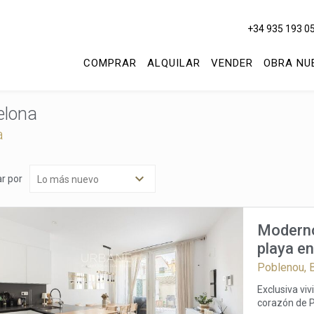
+34 935 193 0
COMPRAR
ALQUILAR
VENDER
OBRA NU
celona
a
r por
Moderno
playa en
azotea
Poblenou, 
Exclusiva vi
corazón de Poblenou Descubra una opor