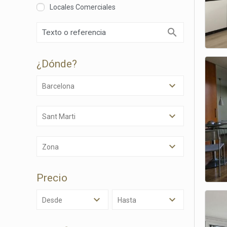
Locales Comerciales
¿dónde?
Barcelona
Sant Marti
Modif
Zona
Técnic
Precio
Este sit
mejorar
instala
Desde
Hasta
pudiend
deberá 
de la p