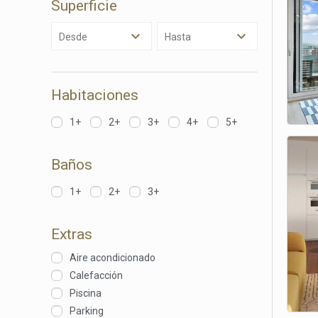
Superficie
Analít
Desde
Hasta
Permite
sitio we
medició
los usua
Habitaciones
que hac
del usu
experie
1+
2+
3+
4+
5+
Market
Baños
Estas c
eleccio
1+
2+
3+
hábitos
en el si
usuario
Extras
Aire acondicionado
Calefacción
Piscina
Parking