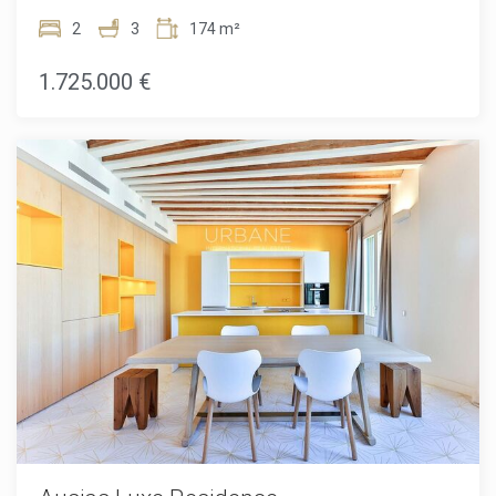
presenta una oportunidad única con esta promoción
exclusiva de viviendas de alta gama, ubicada en un edificio
2
3
174 m²
de esquina que data de 1895. Este edificio de seis plantas
ha sido bellamente restaurado, ofreciendo una perfecta
1.725.000 €
fusión entre la arquitectura clásica y unos interiores
exquisitamente renovados.Los residentes disfrutan de una
variedad de espacios comunes, que incluyen un gimnasio
moderno con spa y un restaurante mediterráneo saludable
en la planta baja. El proyecto busca ofrecer el máximo
confort en el corazón de Barcelona, con servicios de lujo
como un chófer, seguridad reforzada, conserjería
multilingüe disponible las 24 horas, alquiler de bicicletas,
cabinas de masaje y un mayordomo virtual que responde
instantáneamente a cualquier solicitud.Las unidades varían
de 65 m² a 232 m², con configuraciones de 1 a 3
dormitorios, algunas con terrazas o balcones. La joya de
esta residencia es, sin duda, el ático en la sexta planta, que
cuenta con una espectacular terraza privada con vistas
panorámicas. Los apartamentos, diseñados por el
prestigioso despacho Daar Architects, destacan por su
diseño innovador y tecnología de vanguardia, garantizando
un confort de vida inigualable.Un verdadero oasis de lujo en
el corazón de Barcelona, que representa una oportunidad
de inversión excepcional para aquellos que buscan una