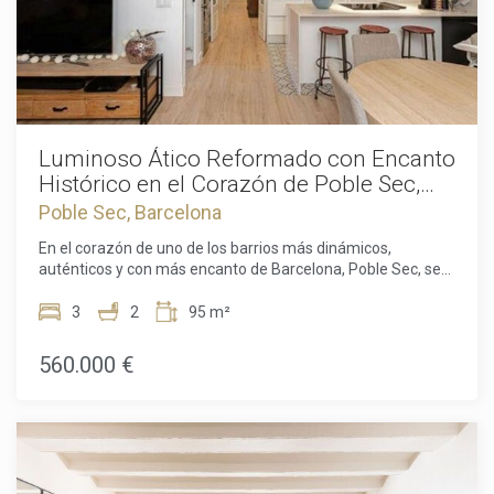
Luminoso Ático Reformado con Encanto
Histórico en el Corazón de Poble Sec,
Barcelona
Poble Sec, Barcelona
En el corazón de uno de los barrios más dinámicos,
auténticos y con más encanto de Barcelona, Poble Sec, se
encuentra este extraordinario ático reformado situado en la
quinta planta de un elegante edificio histórico que data de
3
2
95 m²
mil novecientos treinta, con ascensor y una maravillosa
terraza comunitaria. Ofreciendo una superficie construida
560.000 €
de noventa y cinco metros cuadrados y aproximadamente
ochenta y seis metros cuadrados útiles, la propiedad
representa un equilibrio perfecto entre el carácter histórico
de la arquitectura tradicional catalana y las comodidades de
la vida moderna.La reforma integral del piso se llevó a cabo
con una minuciosa atención al detalle para destacar sus