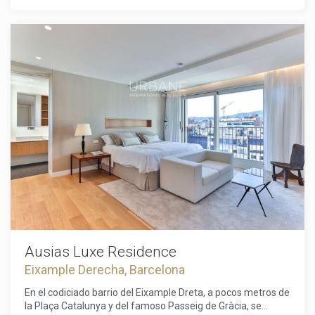
apartamento de 179 m² con una terraza de 10 m² ofrece 3
amplias habitaciones y 3 baños elegantemente decorados.
Los residentes pueden disfrutar de la comodidad de una
ubicación céntrica con servicios de lujo, incluyendo chofer,
conserjería multilingüe disponible las 24 horas, seguridad de
alto nivel, alquiler de bicicletas e incluso un mayordomo
virtual que responderá a sus solicitudes por mensaje de
texto en minutos.La propiedad cuenta con una variedad de
espacios comunes, desde un gimnasio de última
generación y un spa hasta un restaurante mediterráneo en
la planta baja, promoviendo un estilo de vida saludable y
agradable. El edificio está equipado con las últimas
tecnologías para garantizar la máxima comodidad,
manteniendo una fusión perfecta entre modernidad y
tradición.Esta es una rara oportunidad de invertir en una
propiedad verdaderamente excepcional en el corazón de
Barcelona, donde lujo y comodidad se encuentran en uno de
los barrios más prestigiosos de la ciudad.
Ausias Luxe Residence
Eixample Derecha, Barcelona
En el codiciado barrio del Eixample Dreta, a pocos metros de
la Plaça Catalunya y del famoso Passeig de Gràcia, se