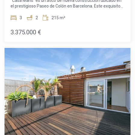
"Casa Maris" es un ático de nueva construcción ubicado en
el prestigioso Paseo de Colón en Barcelona. Este exquisito
ático de 218 m², situado en el quinto piso de un hermoso
edificio histórico reformado, ofrece tres amplios
3
2
215 m²
dormitorios, dos de ellos en suite. También cuenta con una
impresionante terraza privada de 59,95 m², perfecta para
3.375.000 €
relajarse al aire libre y entretener a los invitados,
proporcionando un amplio espacio para disfrutar del
hermoso clima de Barcelona.El ático forma parte de "Casa
Maris," un edificio histórico frente al mar que combina
perfectamente el encanto de sus características
arquitectónicas originales con comodidades modernas. Los
residentes apreciarán las elegantes barandillas de hierro,
las vidrieras, los suelos hidráulicos únicos y los detalles de
madera tallada meticulosamente. Estos elementos
históricos se combinan a la perfección con tecnologías de
construcción contemporáneas y equipos de última
generación, garantizando tanto confort como
estilo.Además del lujoso espacio habitable, "Casa Maris"
ofrece comodidades exclusivas a sus residentes. El edificio
cuenta con una terraza comunitaria en la azotea con
impresionantes vistas al Puerto de Barcelona, Montjuic y
Tibidabo. Esta terraza panorámica incluye una zona de
solárium, proporcionando un refugio sereno del bullicio de la