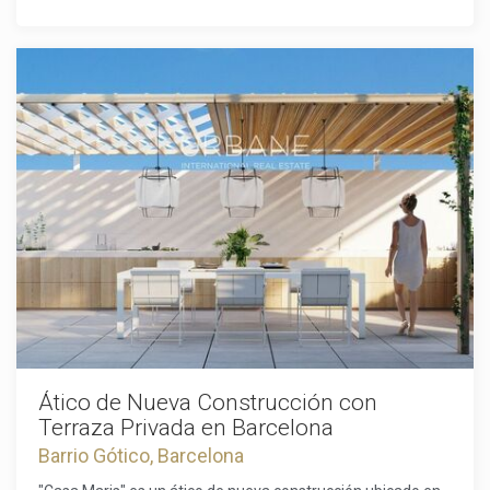
piscina en la azotea con vistas panorámicas, instalaciones
de fitness y bienestar de última generación, un elegante
salón biblioteca y salas de reuniones privadas, todo
diseñado para enriquecer tu experiencia diaria.Además, el
cercano hotel Mandarin Oriental, Barcelona, extiende sus
servicios de renombre mundial a ti, otorgándote acceso
prioritario a su restaurante Moments, galardonado con una
estrella Michelin, y a su sereno spa premiado.Ubicado en el
Passeig de Gràcia, la avenida más prestigiosa de Barcelona,
las residencias están rodeadas de lo mejor de la ciudad:
boutiques de lujo, restaurantes aclamados e íconos
culturales como la Casa Batlló y la Casa Milà. La ubicación
ofrece una comodidad incomparable y una profunda
conexión con el patrimonio de Barcelona.Este apartamento
encarna la esencia del lujo, ofreciendo un diseño impecable,
comodidades inigualables y una ubicación envidiable,
convirtiéndolo en una oportunidad única de vivir en el
corazón del distrito más prestigioso de Barcelona.
Ático de Nueva Construcción con
Terraza Privada en Barcelona
Barrio Gótico, Barcelona