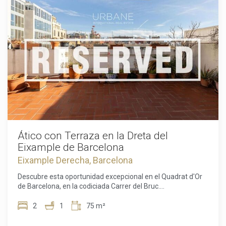
altura y distribución lo convierte en una opción muy
atractiva para cualquiera que busque una propiedad con
potencial de mejora y revalorización. Importante: la
propiedad está sujeta a una condición urbanística derivada
de esta configuración, que ya se ha tenido en cuenta en el
precio de venta y la convierte en una oportunidad
interesante para los compradores que deseen llevar a cabo
esta regularización. Se facilitará información detallada a los
interesados. El precio de venta no incluye impuestos, gastos
de notario o de registro de la propiedad, comisiones de
agencia ni ningún gasto relacionado con la hipoteca (si
procede).
Ático con Terraza en la Dreta del
Eixample de Barcelona
Eixample Derecha, Barcelona
Descubre esta oportunidad excepcional en el Quadrat d'Or
de Barcelona, en la codiciada Carrer del Bruc.
Perfectamente situada entre elegancia, cultura y la vibrante
vida de la ciudad, esta ubicación es simplemente
2
1
75 m²
inmejorable. Vivir aquí significa estar a pocos pasos de la
arquitectura modernista más emblemática, acogedoras