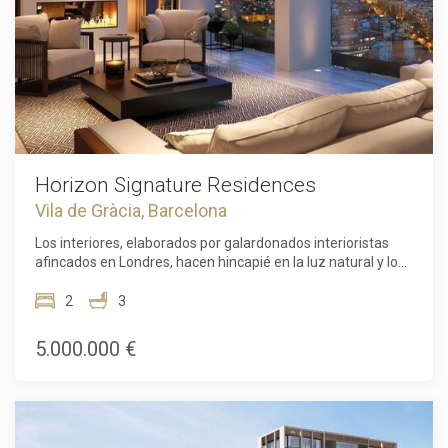
Milà.Estos apartamentos ofrecen una oportunidad
verdaderamente única de vivir en el corazón de una de las
ciudades más deseables de Europa de la manera más
exclusiva. Posea una parte de lo mejor de Barcelona.
Horizon Signature Residences
Vila de Gràcia, Barcelona
Los interiores, elaborados por galardonados interioristas
afincados en Londres, hacen hincapié en la luz natural y los
espacios refinados, creando una armoniosa fusión de
elementos tradicionales y modernos. Los residentes de
2
3
estas hermosas viviendas también disfrutarán de acceso
exclusivo a una serie de servicios excepcionales, entre ellos:
5.000.000 €
el salón, el jardín y la piscina de la azotea, instalaciones de
fitness y bienestar de última generación, un amplio salón
biblioteca y salas de reuniones privadas.Además, los
residentes tienen acceso prioritario a las instalaciones y
servicios del cercano hotel Mandarin Oriental, Barcelona,