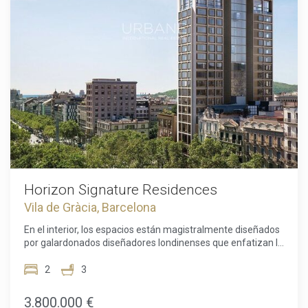
incluido el restaurante Moments, galardonado con una
estrella Michelin, y un spa premiado. Situadas en el Passeig
de Gràcia, la avenida más prestigiosa de Barcelona, las
residencias están rodeadas de boutiques de moda de
renombre, opciones gastronómicas excepcionales y
monumentos arquitectónicos como la Casa Batlló y la Casa
Milà de Gaudí. Esta ubicación privilegiada ofrece a los
residentes la mezcla perfecta de riqueza cultural y
comodidad moderna. Este apartamento ofrece la
oportunidad única de experimentar el epítome de la vida de
lujo en Barcelona, combinando un diseño excepcional,
servicios exclusivos y una ubicación privilegiada.
Horizon Signature Residences
Vila de Gràcia, Barcelona
En el interior, los espacios están magistralmente diseñados
por galardonados diseñadores londinenses que enfatizan la
abundante luz natural y la estética refinada, creando un
equilibrio acogedor entre la sofisticación moderna y la
2
3
belleza atemporal.Como residente, disfrutarás de una
exclusiva gama de comodidades, que incluyen un jardín y
3.800.000 €