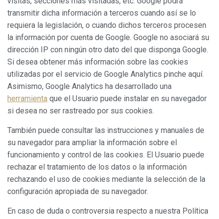
visitas, secciones más visitadas, etc. Google podrá
guardar la información de preferencia del usuario para
transmitir dicha información a terceros cuando así se lo
mejorar la calidad de nuestros servicios y para ofrecer una
mejor experiencia a través de productos recomendados.
requiera la legislación, o cuando dichos terceros procesen
la información por cuenta de Google. Google no asociará su
Marketing y publicidad
dirección IP con ningún otro dato del que disponga Google.
Si desea obtener más información sobre las cookies
Estas cookies son utilizadas para almacenar información
sobre las preferencias y elecciones personales del usuario
utilizadas por el servicio de Google Analytics pinche aquí.
a través de la observación continuada de sus hábitos de
Asimismo, Google Analytics ha desarrollado una
navegación. Gracias a ellas, podemos conocer los hábitos
de navegación en el sitio web y mostrar publicidad
herramienta
que el Usuario puede instalar en su navegador
relacionada con el perfil de navegación del usuario.
si desea no ser rastreado por sus cookies.
También puede consultar las instrucciones y manuales de
su navegador para ampliar la información sobre el
funcionamiento y control de las cookies. El Usuario puede
rechazar el tratamiento de los datos o la información
rechazando el uso de cookies mediante la selección de la
configuración apropiada de su navegador.
En caso de duda o controversia respecto a nuestra Política