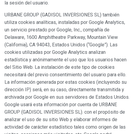
la sesión del usuario.
URBANE GROUP (GADISOL INVERSIONES SL) también
Modificar cookies
utiliza cookies analíticas, instaladas por Google Analytics,
un servicio prestado por Google, Inc., compañía de
Siempre activas
Técnicas y funcionales
Delaware, 1600 Amphitheatre Parkway, Mountain View
(California), CA 94043, Estados Unidos (“Google”). Las
Este sitio web utiliza Cookies propias para recopilar
información con la finalidad de mejorar nuestros servicios.
cookies utilizadas por Google Analytics analizan
Si continua navegando, supone la aceptación de la
estadística y anónimamente el uso que los usuarios hacen
instalación de las mismas. El usuario tiene la posibilidad
de configurar su navegador pudiendo, si así lo desea,
del Sitio Web. La instalación de este tipo de cookies
impedir que sean instaladas en su disco duro, aunque
deberá tener en cuenta que dicha acción podrá ocasionar
necesitará del previo consentimiento del usuario para ello.
dificultades de navegación de la página web.
La información generada por estas cookies (incluyendo su
dirección IP) será, en su caso, directamente transmitida y
Analíticas y personalización
archivada por Google en sus servidores de Estados Unidos.
Google usará esta información por cuenta de URBANE
Permiten realizar el seguimiento y análisis del
comportamiento de los usuarios de este sitio web. La
GROUP (GADISOL INVERSIONES SL). con el propósito de
información recogida mediante este tipo de cookies se
utiliza en la medición de la actividad de la web para la
analizar el uso de su sitio Web y elaborar informes de
elaboración de perfiles de navegación de los usuarios con
actividad de carácter estadístico tales como origen de las
el fin de introducir mejoras en función del análisis de los
datos de uso que hacen los usuarios del servicio. Permiten