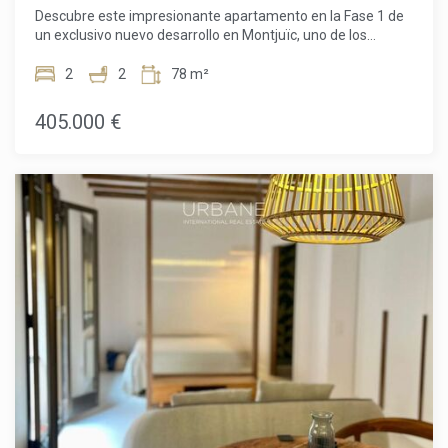
gastos derivados de la financiación hipotecaria (si
Descubre este impresionante apartamento en la Fase 1 de
corresponde).
un exclusivo nuevo desarrollo en Montjuïc, uno de los
barrios en ladera más icónicos y vibrantes de Barcelona.
Ubicada en la 3ª planta, esta vivienda cuidadosamente
2
2
78 m²
diseñada ofrece 51,60 m² de espacio bien aprovechado,
perfectamente complementado por un balcón privado
405.000 €
donde podrás disfrutar del aire fresco y vistas abiertas.El
apartamento cuenta con 2 cómodos dormitorios y 2
modernos baños, lo que lo hace ideal para parejas,
pequeñas familias o quienes buscan un espacio flexible
para oficina en casa. La distribución está pensada para
maximizar la luz y la funcionalidad, creando un ambiente
luminoso y acogedor en todo el hogar.Los residentes del
complejo disfrutan de unas instalaciones comunes
excepcionales, entre las que se incluyen una espectacular
terraza en la azotea con piscina y un gimnasio totalmente
equipado, el lugar perfecto para relajarse, socializar o
mantenerse activo mientras se disfruta de unas vistas
panorámicas de la ciudad. También hay disponible una
plaza de aparcamiento opcional.Situada en el corazón de
Montjuïc, la ubicación ofrece una combinación única de
naturaleza, cultura y comodidad urbana. Desde
exuberantes parques verdes y monumentos históricos