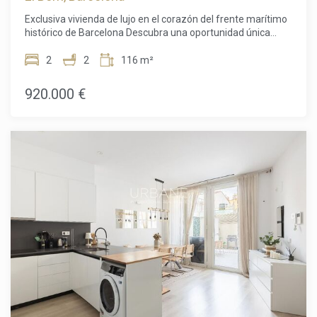
concertar una visita y descubrir todo lo que esta excepcional
Exclusiva vivienda de lujo en el corazón del frente marítimo
propiedad puede ofrecerle. El precio de venta no incluye
histórico de Barcelona Descubra una oportunidad única
impuestos, gastos de notaría ni de registro, honorarios de
para adquirir una exclusiva vivienda de lujo recientemente
agencia ni gastos relacionados con la hipoteca (si
reformada en una de las ubicaciones más prestigiosas del
2
2
116 m²
corresponde).
frente marítimo de Barcelona. Situado en el corazón del
histórico barrio de La Ribera, en Ciutat Vella, este elegante
920.000 €
apartamento de 116 m² combina a la perfección el encanto
arquitectónico atemporal con un diseño contemporáneo,
creando un hogar tan sofisticado como acogedor. Ubicado
en un emblemático edificio de 1850, catalogado como Bien
de Interés Local, el apartamento ha sido reformado con
materiales y acabados de alta calidad, conservando
cuidadosamente su carácter original. Sus techos originales
con detalles ornamentales aportan personalidad y
elegancia, armonizando con los acabados modernos de
toda la vivienda. Diseñado para disfrutar de un estilo de vida
exclusivo, el apartamento ofrece un amplio y luminoso
salón-comedor con cocina de concepto abierto, ideal tanto
para el día a día como para recibir invitados. La vivienda se
vende completamente amueblada, lista para entrar a vivir
desde el primer día. La distribución cuenta con dos amplios
dormitorios y dos elegantes baños, ofreciendo comodidad,
privacidad y funcionalidad. Sus balcones con vistas a la