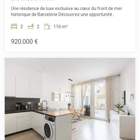
potentiel de cette superbe propriété. Le prix de vente
Une résidence de luxe exclusive au cœur du front de mer
n'inclut pas les taxes, les frais de notaire ou
historique de Barcelone Découvrez une opportunité
d'enregistrement, les honoraires d'agence, ni les frais liés
exceptionnelle d'acquérir un appartement de luxe
au financement hypothécaire (le cas échéant).
récemment rénové dans l'un des emplacements les plus
2
2
116 m²
prestigieux du front de mer de Barcelone. Situé au cœur du
quartier historique de la Ribera, dans Ciutat Vella, ce
920.000 €
superbe appartement de 116 m² marie avec élégance le
charme architectural d'époque et le confort contemporain.
Installé dans un immeuble emblématique datant de 1850,
classé Site d'Intérêt Local, ce bien a été entièrement rénové
avec des matériaux de qualité tout en préservant ses
magnifiques plafonds d'origine. L'appartement offre un
vaste espace de vie avec cuisine ouverte, idéal pour recevoir
ou profiter pleinement du quotidien. Il est vendu
entièrement meublé, prêt à être habité immédiatement. Il
comprend deux grandes chambres, deux salles de bains
élégantes ainsi que plusieurs balcons donnant sur la Plaça
d'Antonio López, offrant un cadre privilégié pour apprécier
l'atmosphère animée de ce quartier emblématique. Les
résidents bénéficient de prestations haut de gamme :
service de conciergerie, spectaculaire terrasse sur le toit
avec piscine, espaces détente, barbecue et vues
panoramiques sur la mer Méditerranée et le Port Isabel II.