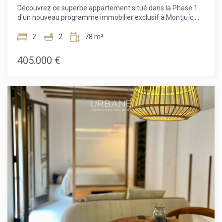
Découvrez ce superbe appartement situé dans la Phase 1
d'un nouveau programme immobilier exclusif à Montjuïc,
l'un des quartiers les plus emblématiques et dynamiques de
Barcelone. Situé au 3e étage, ce logement soigneusement
2
2
78 m²
conçu offre 51,60 m² d'espace optimisé, parfaitement
complété par un balcon privé où vous pourrez profiter de
405.000 €
l'air frais et de vues dégagées.L'appartement dispose de 2
chambres confortables et de 2 salles de bains modernes, ce
qui le rend idéal pour les couples, les petites familles ou
ceux qui recherchent un espace polyvalent pour le
télétravail. La distribution est pensée pour maximiser la
lumière et la fonctionnalité, créant une atmosphère
lumineuse et accueillante.Les résidents de la résidence
bénéficient d'équipements communs exceptionnels,
notamment d'une spectaculaire terrasse sur le toit avec
piscine et d'une salle de sport entièrement équipée, l'endroit
idéal pour se détendre, rencontrer d'autres résidents ou
rester actif tout en profitant d'une vue panoramique sur la
ville. Une place de parking en option est également
disponible.Situé au cœur de Montjuïc, l'emplacement offre
un mélange unique de nature, de culture et de confort
urbain. Entre parcs verdoyants, monuments historiques et
accès rapides au centre-ville et au front de mer, c'est l'un