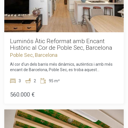
Luminós Àtic Reformat amb Encant
Històric al Cor de Poble Sec, Barcelona
Poble Sec, Barcelona
Al cor d'un dels barris més dinàmics, autèntics i amb més
encant de Barcelona, Poble Sec, es troba aquest
extraordinari àtic reformat situat a la cinquena planta d'un
elegant edifici històric que data de mil nou-cents trenta,
3
2
95 m²
amb ascensor i una meravellosa terrassa comunitària.
Oferint una superfície construïda de noranta-cinc metres
560.000 €
quadrats i aproximadament vuitanta-sis metres quadrats
útils, la propietat representa un equilibri perfecte entre el
caràcter històric de l'arquitectura tradicional catalana i les
comoditats de la vida moderna.La reforma integral del pis
es va dur a terme amb una minuciosa atenció als detalls per
destacar els seus elements originals d'època, incloent els