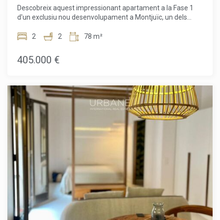
Descobreix aquest impressionant apartament a la Fase 1
d'un exclusiu nou desenvolupament a Montjuïc, un dels
barris en pendent més icònics i vibrants de Barcelona. Situat
a la 3a planta, aquest habitatge dissenyat amb cura ofereix
2
2
78 m²
51,60 m² d'espai ben aprofitat, perfectament
complementat per un balcó privat on podràs gaudir de l'aire
405.000 €
fresc i de vistes obertes.L'apartament disposa de 2
còmodes habitacions i 2 banys moderns, cosa que el fa
ideal per a parelles, petites famílies o per a aquells que
necessiten un espai flexible per a oficina a casa. La
distribució està pensada per maximitzar la llum i la
funcionalitat, creant un ambient lluminós i acollidor a tot
l'habitatge.Els residents de la urbanització gaudeixen de
serveis comuns excepcionals, que inclouen una
espectacular terrassa a la coberta amb piscina i un gimnàs
totalment equipat, el lloc perfecte per relaxar-se, socialitzar
o mantenir-se actiu mentre gaudeixen de vistes
panoràmiques de la ciutat. També hi ha disponible una
plaça d'aparcament opcional.Situat al cor de Montjuïc, la
ubicació ofereix una combinació única de natura, cultura i
comoditat urbana. Des de parcs verds i monuments
històrics fins a un fàcil accés al centre de la ciutat i a la zona
del port, és una de les àrees més desitjades de Barcelona