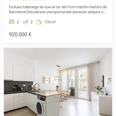
impostos, despeses de notaria ni de registre, honoraris
Exclusiu habitatge de luxe al cor del front marítim històric de
d'agència ni despeses relacionades amb la hipoteca (si
Barcelona Descobreixi una oportunitat única per adquirir un
escau).
exclusiu habitatge de luxe recentment reformat en una de
les ubicacions més prestigioses del front marítim de
2
2
116 m²
Barcelona. Situat al cor del barri històric de la Ribera, a
Ciutat Vella, aquest elegant apartament de 116 m² combina
920.000 €
a la perfecció l'encant arquitectònic atemporal amb un
disseny contemporani, creant una llar tan sofisticada com
acollidora. Ubicat en un edifici emblemàtic de 1850,
catalogat com a Bé d'Interès Local, l'habitatge ha estat
reformat amb materials i acabats d'alta qualitat, preservant
acuradament el seu caràcter original. Els seus sostres
originals amb detalls ornamentals aporten elegància i
personalitat, integrant-se harmoniosament amb els
acabats moderns. Dissenyat per gaudir d'un estil de vida
exclusiu, l'apartament ofereix una àmplia i lluminosa zona
d'estar amb cuina de concepte obert, perfecta tant per al
dia a dia com per rebre convidats. L'habitatge es ven
completament moblat, llest per entrar-hi a viure des del
primer dia. La distribució disposa de dos amplis dormitoris i
dos elegants banys, oferint comoditat, privacitat i
funcionalitat. Els seus balcons amb vistes a la Plaça
d'Antonio López permeten gaudir de l'ambient vibrant d'una