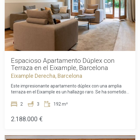
Espacioso Apartamento Dúplex con
Terraza en el Eixample, Barcelona
Eixample Derecha, Barcelona
Este impresionante apartamento dúplex con una amplia
terraza en el Eixample es un hallazgo raro. Se ha sometido
recientemente a una renovación completa, asegurando que
sus nuevos propietarios puedan mudarse y empezar a
2
3
192 m²
disfrutar de su casa de ensueño de inmediato. Con más de
191,72 metros cuadrados, este apartamento es ideal para
2.188.000 €
aquellos que aprecian la vida espaciosa. La propiedad está
Modificar cookies
perfectamente diseñada para recibir abundante luz natural,
creando un ambiente cálido y acogedor perfecto para una
familia. El apartamento cuenta con tres dormitorios, tres