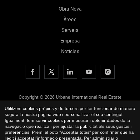
Obra Nova
Àrees
Serveis
Empresa
Notícies
Guardar configuració
Acceptar totes
Copyright © 2026 Urbane International Real Estate
Avís legal
Utilitzem cookies pròpies y de tercers per fer funcionar de manera
segura la nostra pàgina web i personalitzar el seu contingut.
Política de privacitat
Igualment, fem servir cookies per mesurar i obtenir dades de la
navegació que realitza i per ajustar la publicitat als seus gustos i
Polí­tica de cookies
preferències. Premi el botó "Acceptar totes" per confirmar que ha
llegit i acceptat l'informació presentada. Per administrar o
by
iEstrategic