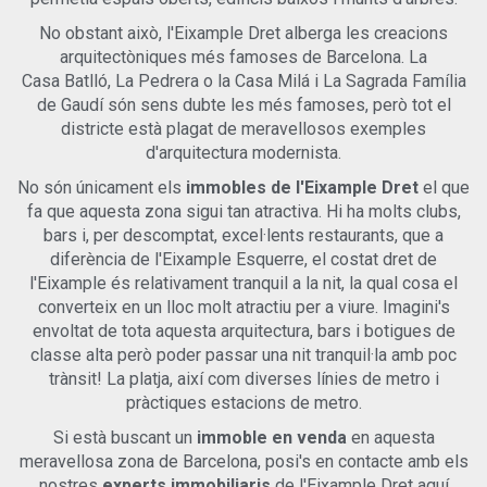
gaudir del deliciós clima de Barcelona. Continuant amb la
teva exploració, t'espera una altra còmoda habitació doble
No obstant això, l'Eixample Dret alberga les creacions
amb bany en suite, acompanyada d'una encantadora
arquitectòniques més famoses de Barcelona. La
terrassa de 6m2, perfecta per a moments tranquils de
Casa Batlló, La Pedrera o la Casa Milá i La Sagrada Família
relaxació. Aquesta propietat excepcional ofereix una
de Gaudí són sens dubte les més famoses, però tot el
oportunitat única de ser propietari d'un impressionant àtic
districte està plagat de meravellosos exemples
dúplex al codiciat barri de l'Eixample Dret de Barcelona. No
et perdis aquesta oportunitat extraordinària; reserva una
d'arquitectura modernista.
visita avui mateix per apreciar la bellesa i l'encant d'aquesta
No són únicament els
immobles de l'Eixample Dret
el que
increïble residència de primera mà. Beneficis de Viure a
fa que aquesta zona sigui tan atractiva. Hi ha molts clubs,
l'Eixample Dret, Barcelona: Vivre al prestigiós districte de
l'Eixample Dret ofereix una multitud d'avantatges i un estil
bars i, per descomptat, excel·lents restaurants, que a
de vida veritablement desitjable. Aquesta àrea animada
diferència de l'Eixample Esquerre, el costat dret de
exhibeix el millor de Barcelona, combinant l'encant històric
l'Eixample és relativament tranquil a la nit, la qual cosa el
amb les comoditats modernes. Disfruta de la conveniència
converteix en un lloc molt atractiu per a viure. Imagini's
d'estar a pocs passos de l'icònic Passeig de Gràcia,
envoltat de tota aquesta arquitectura, bars i botigues de
classe alta però poder passar una nit tranquil·la amb poc
trànsit! La platja, així com diverses línies de metro i
pràctiques estacions de metro.
Si està buscant un
immoble en venda
en aquesta
meravellosa zona de Barcelona, posi's en contacte amb els
nostres
experts immobiliaris
de l'Eixample Dret aquí