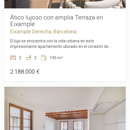
disposa de bany en suite i zona de vestidor. Aquesta
habitació té vistes al menjador. No perdi aquesta increïble
oportunitat de tenir la casa perfecta a la ubicació perfecta
Ático lujoso con amplia Terraza en
Eixample
Eixample Derecha, Barcelona
El lujo se encuentra con la vida urbana en este
impresionante apartamento ubicado en el corazón de
Barcelona. Con una impresionante área de 145,12 metros
cuadrados, esta obra maestra contemporánea ofrece la
2
2
145 m²
combinación perfecta de elegancia y comodidad. Lo más
destacado de esta residencia es la amplia terraza de 67,56
2.188.000 €
metros cuadrados, donde puedes disfrutar de
impresionantes vistas al horizonte de la ciudad mientras
saboreas una taza de café por la mañana o disfrutas de
una copa de vino por la noche con tus seres queridos. Ya
sea para entretener al aire libre o relajarte en paz, esta
terraza lo tiene todo. Al entrar, descubrirás dos amplios
dormitorios, cada uno con su propio baño privado,
brindando un amplio espacio y privacidad para familias o
parejas. Los baños modernos y elegantes están acabados
con los más altos estándares, mostrando accesorios y
detalles impecables. La cocina totalmente equipada cuenta