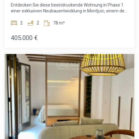
Zusammenhang mit einer Hypothekenfinanzierung (falls
Entdecken Sie diese beeindruckende Wohnung in Phase 1
zutreffend).
einer exklusiven Neubauentwicklung in Montjuïc, einem der
ikonischsten und lebendigsten Hangviertel Barcelonas.
Gelegen im 3. Stock bietet dieses sorgfältig gestaltete
2
2
78 m²
Zuhause 51,60 m² optimal genutzte Wohnfläche, perfekt
ergänzt durch einen privaten Balkon, auf dem Sie frische
405.000 €
Luft und offene Ausblicke genießen können.Die Wohnung
verfügt über 2 komfortable Schlafzimmer und 2 moderne
Badezimmer und eignet sich ideal für Paare, kleine Familien
oder alle, die ein flexibles Homeoffice benötigen. Der
Grundriss ist darauf ausgelegt, Licht und Funktionalität zu
maximieren und eine helle, einladende Atmosphäre zu
schaffen.Die Bewohner der Wohnanlage profitieren von
außergewöhnlichen Gemeinschaftseinrichtungen, darunter
eine spektakuläre Dachterrasse mit Swimmingpool und
einem voll ausgestatteten Fitnessraum – der perfekte Ort,
um sich zu entspannen, Kontakte zu knüpfen oder aktiv zu
bleiben und dabei den Panoramablick über die Stadt zu
genießen. Ein optionaler Parkplatz ist ebenfalls
verfügbar.Im Herzen von Montjuïc gelegen, bietet die Lage
eine einzigartige Kombination aus Natur, Kultur und
urbanem Komfort. Von grünen Parks und historischen
Sehenswürdigkeiten bis hin zur schnellen Anbindung an das