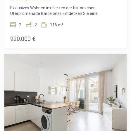
heute, um einen Besichtigungstermin zu vereinbaren und
Exklusives Wohnen im Herzen der historischen
diese besondere Immobilie persönlich kennenzulernen. Der
Uferpromenade Barcelonas Entdecken Sie eine
Verkaufspreis beinhaltet keine Steuern, Notar- oder
außergewöhnliche Gelegenheit, eine hochwertig renovierte
Grundbuchgebühren, Maklerprovisionen oder
Luxuswohnung in einer der begehrtesten Lagen an der
2
2
116 m²
hypothekenbezogene Kosten (falls zutreffend).
Hafenpromenade Barcelonas zu erwerben. Im historischen
Viertel Ribera in Ciutat Vella gelegen, vereint diese elegante
920.000 €
116 m² große Wohnung historischen Charme mit
modernem Design und schafft so ein stilvolles Zuhause mit
höchstem Wohnkomfort. Die Wohnung befindet sich in
einem denkmalgeschützten Gebäude aus dem Jahr 1850,
das als Bauwerk von lokalem historischem Interesse
eingestuft ist. Sie wurde kürzlich hochwertig renoviert,
wobei die originalen Stuckdecken liebevoll erhalten wurden
und den modernen Ausstattungsmerkmalen eine
besondere Eleganz verleihen. Der großzügige offene Wohn-
und Küchenbereich bildet das Herzstück der Wohnung und
eignet sich perfekt für gesellige Abende oder entspanntes
Wohnen. Die Immobilie wird vollständig möbliert verkauft
und ist sofort bezugsfertig. Mit zwei geräumigen
Schlafzimmern und zwei eleganten Badezimmern bietet
die Wohnung höchsten Komfort und Funktionalität. Die
Balkone mit Blick auf die Plaça d'Antonio López laden dazu
ein, das lebendige Flair einer der bekanntesten Plätze