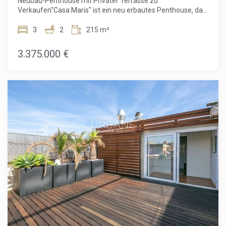
Neubau-Penthouse mit Privater Terrasse zu
Verkaufen"Casa Maris" ist ein neu erbautes Penthouse, das
sich am prestigeträchtigen Paseo de Colón in Barcelona
befindet. Dieses exquisite Penthouse mit 218 m², gelegen
3
2
215 m²
im fünften Stock eines wunderschön renovierten
historischen Gebäudes, bietet drei geräumige
3.375.000 €
Schlafzimmer, zwei davon en suite. Es verfügt außerdem
über eine beeindruckende private Terrasse von 59,95 m²,
perfekt für Entspannung im Freien und gesellige Anlässe,
mit viel Platz, um das schöne Wetter Barcelonas zu
genießen.Das Penthouse ist Teil der "Casa Maris," einem
historischen Gebäude am Wasser, das den Charme seiner
ursprünglichen architektonischen Merkmale mit modernen
Annehmlichkeiten vereint. Die Bewohner werden die
eleganten Eisenbrüstungen, die Buntglasfenster, die
einzigartigen hydraulischen Böden und die sorgfältig
geschnitzten Holzelemente zu schätzen wissen. Diese
historischen Elemente werden nahtlos mit
zeitgenössischen Bautechnologien und modernster
Ausstattung kombiniert, um sowohl Komfort als auch Stil zu
gewährleisten.Neben dem luxuriösen Wohnraum bietet
"Casa Maris" seinen Bewohnern exklusive
Annehmlichkeiten. Das Gebäude verfügt über eine
gemeinschaftliche Dachterrasse mit atemberaubendem