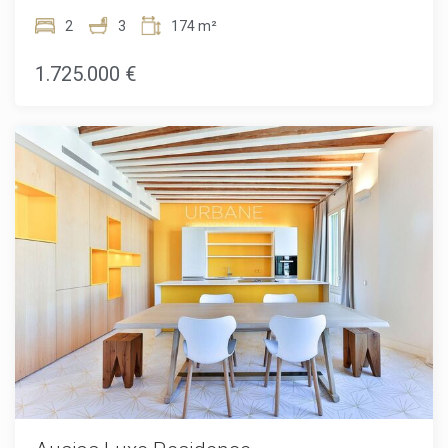
entfernt, bietet sich eine einzigartige Gelegenheit mit dieser
exklusiven Luxuswohnanlage in einem Eckgebäude aus
2
3
174 m²
dem Jahr 1895. Das sechsstöckige Gebäude wurde
wunderschön restauriert und verbindet klassische
1.725.000 €
Architektur mit exquisit renovierten Innenräumen.Die
Bewohner profitieren von einer Vielzahl gemeinschaftlicher
Einrichtungen, darunter ein modernes Fitnessstudio mit Spa
sowie ein gesundes mediterranes Restaurant im
Erdgeschoss. Das Projekt zielt darauf ab, ultimativen
Komfort im Herzen Barcelonas zu bieten, mit luxuriösen
Dienstleistungen wie Chauffeur, verstärkter Sicherheit,
einem 24/7-Mehrsprachigen Concierge-Service,
Fahrradverleih, Massageräumen und einem virtuellen
Butler, der sofort auf alle Anfragen reagiert.Die Einheiten
variieren zwischen 65 m² und 232 m² mit 1 bis 3
Schlafzimmern, einige davon mit Terrassen oder Balkonen.
Das Juwel dieser Residenz ist zweifellos das Penthouse im
sechsten Stock mit einer spektakulären privaten Terrasse
und Panoramablick. Die Apartments, entworfen vom
renommierten Büro Daar Architects, zeichnen sich durch
innovatives Design und modernste Technologie aus und
garantieren höchsten Wohnkomfort.Ein wahrhaft luxuriöses
Refugium im Herzen Barcelonas, das eine
außergewöhnliche Investitionsmöglichkeit für all jene