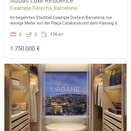
Ausias Luxe Residence
darstellt, die eine einzigartige Immobilie suchen, die
Eixample Derecha, Barcelona
Tradition, Design und exklusive Dienstleistungen vereint.
Im begehrten Stadtteil Eixample Dreta in Barcelona, nur
wenige Meter von der Plaça Catalunya und dem Passeig de
Gràcia entfernt, bietet diese exklusive Wohnanlage eine
einzigartige Gelegenheit, in luxuriöse Residenzen zu
2
3
174 m²
investieren. Das Gebäude aus dem Jahr 1895 wurde
sorgfältig restauriert und vereint historische Architektur mit
1.750.000 €
modernen, exquisit renovierten Innenräumen, die ein
einzigartiges und raffiniertes Wohnumfeld schaffen.Die
Bewohner können eine Vielzahl hochwertiger
Annehmlichkeiten genießen, darunter ein modernes
Fitnessstudio mit Spa und ein gesundes mediterranes
Restaurant im Erdgeschoss. Das Projekt wurde entwickelt,
um ultimativen Komfort zu bieten, mit Luxusservices wie
Chauffeur, erhöhter Sicherheit, 24/7 mehrsprachigem
Concierge, Fahrradverleih, Massagestudios und einem
virtuellen Butler, der alle Anfragen per Textnachricht sofort
beantwortet.Die angebotenen Wohnungen variieren
zwischen 65 m² und 232 m², mit 1 bis 3 Schlafzimmern,
einige davon mit Terrassen oder Balkonen. Das Juwel
dieses Projekts ist zweifellos das Penthouse im sechsten
Stock mit einer spektakulären privaten Dachterrasse, die