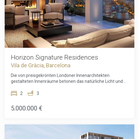
Casa Batlló und Casa Milà.Diese Apartments bieten eine
wirklich einzigartige Gelegenheit, im Herzen einer der
begehrtesten Städte Europas auf exklusivste Weise zu
leben. Besitzen Sie einen Teil des Besten von Barcelona.
Horizon Signature Residences
Vila de Gràcia, Barcelona
Die von preisgekrönten Londoner Innenarchitekten
gestalteten Innenräume betonen das natürliche Licht und
die raffinierte Raumaufteilung und schaffen eine
harmonische Verschmelzung von traditionellen und
2
3
modernen Elementen. Die Bewohner dieser
wunderschönen Wohnungen haben außerdem exklusiven
5.000.000 €
Zugang zu einer Reihe außergewöhnlicher
Annehmlichkeiten, darunter die Lounge, der Dachgarten
und der Pool, hochmoderne Fitness- und
Wellnesseinrichtungen, eine geräumige Bibliothekslounge
und private Besprechungsräume.Darüber hinaus haben die