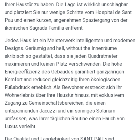
Ihrer Haustür zu haben. Die Lage ist wirklich unschlagbar
und platziert Sie nur wenige Schritte vom Hospital de Sant
Pau und einen kurzen, angenehmen Spaziergang von der
ikonischen Sagrada Família entfernt.
Jedes Haus ist ein Meisterwerk intelligenten und modernen
Designs. Geräumig and hell, without the Innenräume
akribisch so gestaltet, dass sie jeden Quadratmeter
maximieren und keinen Platz verschwenden. Die hohe
Cookies ändern
Energieeffizienz des Gebäudes garantiert ganzjährigen
Komfort and reduced gleichzeitig Ihren ökologischen
Fußabdruck erheblich. Als Bewohner erstreckt sich Ihr
Immer aktiv
Technik und Funktional
Wohnerlebnis über Ihre Haustür hinaus, mit exklusivem
Diese Website verwendet eigene Cookies, um
Zugang zu Gemeinschaftsbereichen, die einen
Informationen zu sammeln, um unsere Dienste zu
entspannenden Jacuzzi und ein sonniges Solarium
verbessern. Wenn Sie weiter surfen, akzeptieren Sie deren
Installation. Der Benutzer hat die Möglichkeit, seinen
umfassen, was Ihrer täglichen Routine einen Hauch von
Browser zu konfigurieren und auf Wunsch zu verhindern,
Luxus verleiht.
dass er auf seiner Festplatte installiert wird, obwohl er
bedenken muss, dass dies zu Schwierigkeiten beim
Navigieren auf der Website führen kann.
Die Qualität und Langlebigkeit von SANT PAU sind