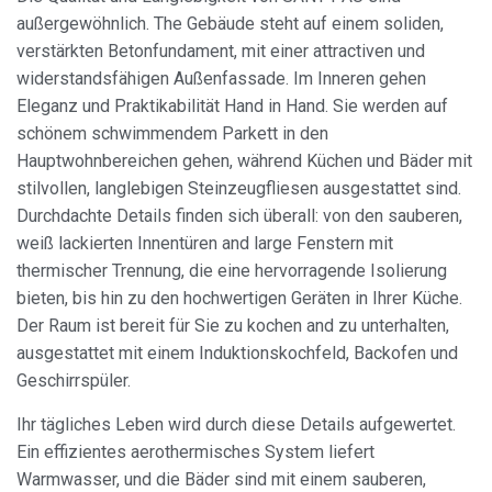
außergewöhnlich. The Gebäude steht auf einem soliden,
Analytik und Anpassung
verstärkten Betonfundament, mit einer attractiven und
widerstandsfähigen Außenfassade. Im Inneren gehen
Sie ermöglichen die Beobachtung und Analyse des
Verhaltens der Nutzer dieser Website. Die durch diese Art
Eleganz und Praktikabilität Hand in Hand. Sie werden auf
von Cookies gesammelten Informationen werden
schönem schwimmendem Parkett in den
verwendet, um die Aktivität des Webs zu messen, um
Benutzernavigationsprofile zu erstellen, um basierend auf
Hauptwohnbereichen gehen, während Küchen und Bäder mit
der Analyse der Nutzungsdaten der Benutzer des Dienstes
stilvollen, langlebigen Steinzeugfliesen ausgestattet sind.
Verbesserungen einzuführen. Sie ermöglichen es uns, die
Präferenzinformationen des Benutzers zu speichern, um
Durchdachte Details finden sich überall: von den sauberen,
die Qualität unserer Dienstleistungen zu verbessern und
durch empfohlene Produkte ein besseres Erlebnis zu
weiß lackierten Innentüren and large Fenstern mit
bieten.
thermischer Trennung, die eine hervorragende Isolierung
bieten, bis hin zu den hochwertigen Geräten in Ihrer Küche.
Marketing und Publizität
Der Raum ist bereit für Sie zu kochen and zu unterhalten,
ausgestattet mit einem Induktionskochfeld, Backofen und
Diese Cookies werden verwendet, um Informationen über
die Präferenzen und persönlichen Entscheidungen des
Geschirrspüler.
Benutzers durch die kontinuierliche Beobachtung seiner
Surfgewohnheiten zu speichern. Dank ihnen können wir
Ihr tägliches Leben wird durch diese Details aufgewertet.
die Surfgewohnheiten auf der Website kennen und
Werbung in Bezug auf das Surfprofil des Benutzers
Ein effizientes aerothermisches System liefert
anzeigen.
Warmwasser, und die Bäder sind mit einem sauberen,