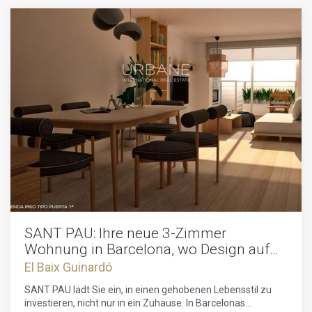
SANT PAU: Ihre neue 3-Zimmer
Wohnung in Barcelona, wo Design auf
Qualität trifft.
El Baix Guinardó
SANT PAU lädt Sie ein, in einen gehobenen Lebensstil zu
investieren, nicht nur in ein Zuhause. In Barcelonas