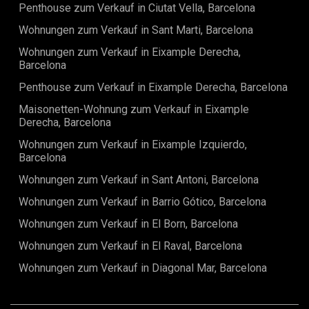
für Eigennutzer als auch für Investoren, die einen
Penthouse zum Verkauf in Ciutat Vella, Barcelona
wertbeständigen Standort suchen. Großzügige Räume,
Wohnungen zum Verkauf in Sant Marti, Barcelona
moderne Ausstattung und eine gefragte Lage machen
dieses Zuhause zu einer intelligenten Entscheidung.Eine
Wohnungen zum Verkauf in Eixample Derecha,
ideale Gelegenheit, das echte Barcelona-Lebensgefühl in
Barcelona
einem seiner beliebtesten Stadtteile zu erleben.
Penthouse zum Verkauf in Eixample Derecha, Barcelona
Maisonetten-Wohnung zum Verkauf in Eixample
Derecha, Barcelona
Wohnungen zum Verkauf in Eixample Izquierdo,
Barcelona
Wohnungen zum Verkauf in Sant Antoni, Barcelona
Wohnungen zum Verkauf in Barrio Gótico, Barcelona
Wohnungen zum Verkauf in El Born, Barcelona
Wohnungen zum Verkauf in El Raval, Barcelona
Wohnungen zum Verkauf in Diagonal Mar, Barcelona