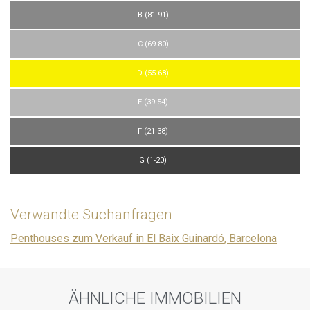
B (81-91)
C (69-80)
D (55-68)
E (39-54)
F (21-38)
G (1-20)
Verwandte Suchanfragen
Penthouses zum Verkauf in El Baix Guinardó, Barcelona
ÄHNLICHE IMMOBILIEN