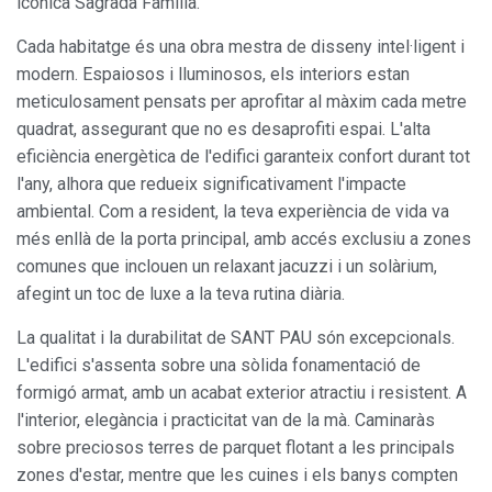
icònica Sagrada Família.
Cada habitatge és una obra mestra de disseny intel·ligent i
modern. Espaiosos i lluminosos, els interiors estan
meticulosament pensats per aprofitar al màxim cada metre
quadrat, assegurant que no es desaprofiti espai. L'alta
eficiència energètica de l'edifici garanteix confort durant tot
l'any, alhora que redueix significativament l'impacte
Modificar cookies
ambiental. Com a resident, la teva experiència de vida va
més enllà de la porta principal, amb accés exclusiu a zones
comunes que inclouen un relaxant jacuzzi i un solàrium,
Sempre activades
Tècniques i funcionals
afegint un toc de luxe a la teva rutina diària.
Aquest lloc web utilitza cookies pròpies per recopilar
informació amb la finalitat de millorar els nostres serveis.
La qualitat i la durabilitat de SANT PAU són excepcionals.
Si continua navegant, suposa l'acceptació de la instal·lació
de les mateixes. L'usuari té la possibilitat de configurar el
L'edifici s'assenta sobre una sòlida fonamentació de
navegador podent, si així ho desitja, impedir que siguin
formigó armat, amb un acabat exterior atractiu i resistent. A
instal·lades al disc dur, encara que haurà de tenir en
compte que aquesta acció podrà ocasionar dificultats de
l'interior, elegància i practicitat van de la mà. Caminaràs
navegació de la pàgina web.
sobre preciosos terres de parquet flotant a les principals
zones d'estar, mentre que les cuines i els banys compten
Analítiques i personalització