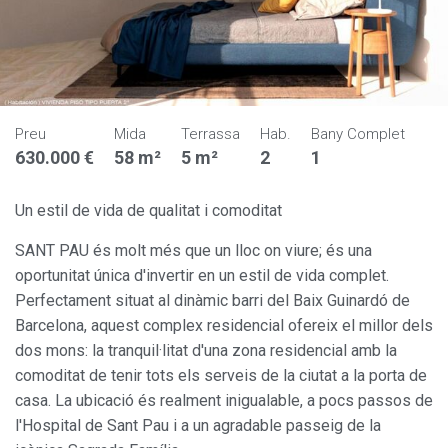
Preu
Mida
Terrassa
Hab.
Bany Complet
630.000 €
58 m²
5 m²
2
1
Un estil de vida de qualitat i comoditat
SANT PAU és molt més que un lloc on viure; és una
oportunitat única d'invertir en un estil de vida complet.
Perfectament situat al dinàmic barri del Baix Guinardó de
Barcelona, aquest complex residencial ofereix el millor dels
dos mons: la tranquil·litat d'una zona residencial amb la
comoditat de tenir tots els serveis de la ciutat a la porta de
casa. La ubicació és realment inigualable, a pocs passos de
l'Hospital de Sant Pau i a un agradable passeig de la