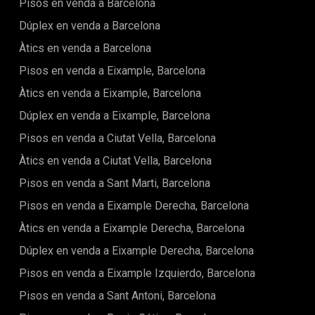
both style and functionality. Experience a house as beautiful
Pisos en venda a Barcelona
modern i agradable. El dormitori és ampli i permet crear un
as it is functional.
refugi personal de confort. El bany, d'estil contemporani i
Dúplex en venda a Barcelona
acabats de qualitat, completa aquesta magnífica llar.La
Àtics en venda a Barcelona
ubicació és un dels seus principals avantatges. En un barri
ple de vida i cultura, podràs gaudir d'un estil de vida que
Pisos en venda a Eixample, Barcelona
combina autenticitat i comoditat. Tendències
gastronòmiques, comerços de barri, rutes agradables i la
Àtics en venda a Eixample, Barcelona
icònica Basílica de la Sagrada Família seran part del teu
Dúplex en venda a Eixample, Barcelona
entorn quotidià. Les bones connexions amb metro i
autobusos et permeten arribar a qualsevol racó de la ciutat
Pisos en venda a Ciutat Vella, Barcelona
còmodament.Amb un preu de 399.000 €, aquest pis suposa
una oportunitat excel·lent tant per establir-hi la teva llar com
Àtics en venda a Ciutat Vella, Barcelona
per invertir en un immoble amb un gran valor de futur. El seu
Pisos en venda a Sant Marti, Barcelona
disseny, la seva ubicació i el seu confort fan d'aquesta
propietat una aposta segura per a una vida plena i
Pisos en venda a Eixample Derecha, Barcelona
urbana.Una llar que et permetrà viure Barcelona de ben a
prop, en un dels seus barris més apreciats.
Àtics en venda a Eixample Derecha, Barcelona
Dúplex en venda a Eixample Derecha, Barcelona
Pisos en venda a Eixample Izquierdo, Barcelona
Pisos en venda a Sant Antoni, Barcelona