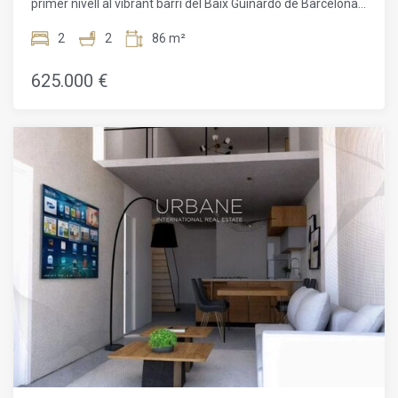
primer nivell al vibrant barri del Baix Guinardó de Barcelona.
Això no és només un lloc per viure; és un estil de vida.
Tindràs totes les comoditats d'una gran ciutat a l'abast de la
2
2
86 m²
teva mà, però podràs gaudir d'un entorn serè i tranquil. La
ubicació és realment immillorable, a només minuts de
625.000 €
l'Hospital de Sant Pau i a un curt passeig de 15 minuts de la
icònica Sagrada Família.Cada habitatge està dissenyat amb
cura amb una estètica moderna i funcional. Els interiors
lluminosos i oberts, juntament amb línies netes, creen una
sensació d'amplitud, mentre que les distribucions
intel·ligents asseguren que no es perdi espai. L'edifici en si
mateix és un model d'alta eficiència energètica,
proporcionant un ambient còmode i sostenible.La qualitat
de la construcció i els acabats és evident de dalt a baix.
L'estructura de formigó armat proporciona una base sòlida,
mentre que l'elegant exterior presenta un durador acabat
taloixat. A l'interior, les zones comunes estan pavimentades
amb elegant gres porcellànic, mentre que els espais
habitables presumeixen de bells terres de parquet flotant.
Les cuines i els banys estan acabats amb elegants rajoles
de gres.La teva llar és un veritable santuari. La cuina està
completament equipada amb electrodomèstics d'alta
gamma, incloent una placa d'inducció, forn, nevera i
rentavaixelles, tot complementat amb un elegant taulell de