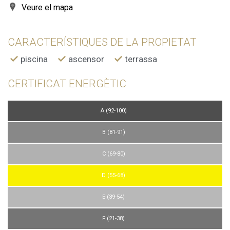
Veure el mapa
CARACTERÍSTIQUES DE LA PROPIETAT
piscina
ascensor
terrassa
CERTIFICAT ENERGÈTIC
A (92-100)
B (81-91)
C (69-80)
D (55-68)
E (39-54)
F (21-38)