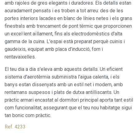
amb rajoles de gres elegants i duradores. Els detalls estan
Permeten fer el seguiment i l'anàlisi del comportament
acuradament pensats i es troben a tot arreu: des de les
dels usuaris d'aquest lloc web. La informació recollida
portes interiors lacades en blanc de línies netes i els grans
mitjançant aquest tipus de cookies s'utilitza en el
mesurament de l'activitat del web per a l'elaboració de
finestrals amb trencament de pont tèrmic que proporcionen
perfils de navegació dels usuaris per introduir millores en
un excel·lent aïllament, fins als electrodomèstics d'alta
funció de l'anàlisi de les dades d'ús que fan els usuaris del
servei. Permeten desar la informació de preferència de
gamma de la cuina. L'espai està preparat perquè cuinis i
l'usuari per millorar la qualitat dels nostres serveis i oferir
gaudeixis, equipat amb placa d'inducció, forn i
una millor experiència a través de productes recomanats.
rentavaixelles.
Marketing i publicitat
El teu dia a dia s'eleva amb aquests detalls. Un eficient
Aquestes cookies són utilitzades per emmagatzemar
sistema d'aerotèrmia subministra l'aigua calenta, i els
informació sobre les preferències i les eleccions personals
banys estan dissenyats amb un estil net i modern, amb
de l'usuari a través de l'observació continuada dels seus
hàbits de navegació. Gràcies a elles, podem conèixer els
rentamans suspesos i plats de dutxa antilliscants. Un
hàbits de navegació al lloc web i mostrar publicitat
pràctic armari encastat al dormitori principal aporta tant estil
relacionada amb el perfil de navegació de l'usuari.
com funcionalitat, assegurant que el teu nou habitatge sigui
tan bonic com pràctic.
Ref. 4233