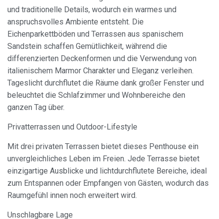
und traditionelle Details, wodurch ein warmes und
anspruchsvolles Ambiente entsteht. Die
Eichenparkettböden und Terrassen aus spanischem
Sandstein schaffen Gemütlichkeit, während die
differenzierten Deckenformen und die Verwendung von
italienischem Marmor Charakter und Eleganz verleihen.
Tageslicht durchflutet die Räume dank großer Fenster und
Cookies ändern
beleuchtet die Schlafzimmer und Wohnbereiche den
ganzen Tag über.
Immer aktiv
Technik und Funktional
Privatterrassen und Outdoor-Lifestyle
Diese Website verwendet eigene Cookies, um
Mit drei privaten Terrassen bietet dieses Penthouse ein
Informationen zu sammeln, um unsere Dienste zu
verbessern. Wenn Sie weiter surfen, akzeptieren Sie deren
unvergleichliches Leben im Freien. Jede Terrasse bietet
Installation. Der Benutzer hat die Möglichkeit, seinen
einzigartige Ausblicke und lichtdurchflutete Bereiche, ideal
Browser zu konfigurieren und auf Wunsch zu verhindern,
dass er auf seiner Festplatte installiert wird, obwohl er
zum Entspannen oder Empfangen von Gästen, wodurch das
bedenken muss, dass dies zu Schwierigkeiten beim
Raumgefühl innen noch erweitert wird.
Navigieren auf der Website führen kann.
Unschlagbare Lage