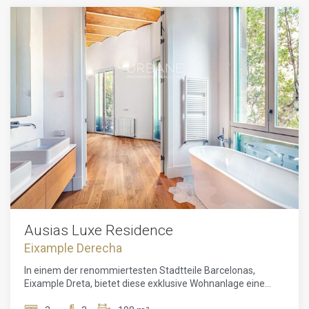
Bewohner können eine Vielzahl hochwertiger
Annehmlichkeiten genießen, darunter ein modernes
Fitnessstudio mit Spa und ein gesundes mediterranes
Restaurant im Erdgeschoss. Das Projekt wurde entwickelt,
um ultimativen Komfort zu bieten, mit Luxusservices wie
Chauffeur, erhöhter Sicherheit, 24/7 mehrsprachigem
Concierge, Fahrradverleih, Massagestudios und einem
virtuellen Butler, der alle Anfragen per Textnachricht sofort
beantwortet.Die angebotenen Wohnungen variieren
zwischen 65 m² und 232 m², mit 1 bis 3 Schlafzimmern,
einige davon mit Terrassen oder Balkonen. Das Juwel
dieses Projekts ist zweifellos das Penthouse im sechsten
Stock mit einer spektakulären privaten Dachterrasse, die
atemberaubende Panoramablicke bietet. Die Wohnungen,
entworfen von dem renommierten Architekturbüro Daar
Architects, zeichnen sich durch innovatives Design und
moderne Technologien aus, die einen unvergleichlichen
Wohnkomfort gewährleisten.Eine außergewöhnliche
Ausias Luxe Residence
Gelegenheit, eine wirklich außergewöhnliche Immobilie im
Eixample Derecha
Herzen Barcelonas zu erwerben, die Tradition, Luxus und
exklusive Dienstleistungen vereint.
In einem der renommiertesten Stadtteile Barcelonas,
Eixample Dreta, bietet diese exklusive Wohnanlage eine
seltene Gelegenheit, in einem vollständig renovierten