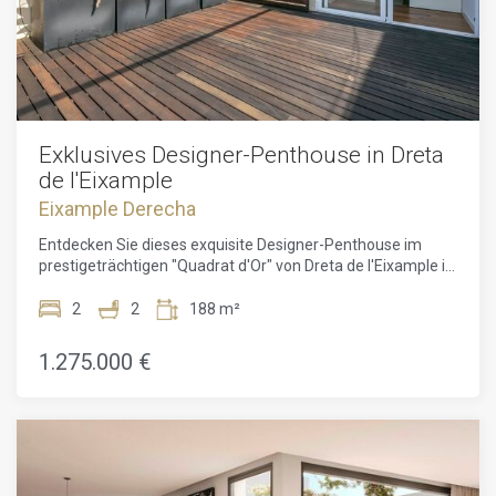
Exklusives Designer-Penthouse in Dreta
de l'Eixample
Eixample Derecha
Entdecken Sie dieses exquisite Designer-Penthouse im
prestigeträchtigen "Quadrat d'Or" von Dreta de l'Eixample in
der Straße Girona. Dieses ruhige Anwesen befindet sich in
einem historischen Gebäude von 1900, das 1997 renoviert
2
2
188 m²
wurde, und hat zwei Nachbarn pro Etage in einem
fünfstöckigen Gebäude, das sich in einer vollständig
1.275.000 €
fußgängerfreundlichen Straße befindet. Mit einer Fläche
von 188 m², von denen 144 m² nützlich und 69,51 m²
Terrasse sind, bietet die Immobilie großzügige Räume, die
in Tages- und Nachtbereiche unterteilt sind, um maximalen
Komfort zu gewährleisten. Der Eingang enthüllt einen
eleganten Flur und ein Gäste-WC, das zum Nachtbereich mit