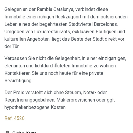
Analytik und Anpassung
Gelegen an der Rambla Catalunya, verbindet diese
Sie ermöglichen die Beobachtung und Analyse des
Immobilie einen ruhigen Rückzugsort mit dem pulsierenden
Verhaltens der Nutzer dieser Website. Die durch diese Art
von Cookies gesammelten Informationen werden
Leben eines der begehrtesten Stadtviertel Barcelonas.
verwendet, um die Aktivität des Webs zu messen, um
Benutzernavigationsprofile zu erstellen, um basierend auf
Umgeben von Luxusrestaurants, exklusiven Boutiquen und
der Analyse der Nutzungsdaten der Benutzer des Dienstes
kulturellen Angeboten, liegt das Beste der Stadt direkt vor
Verbesserungen einzuführen. Sie ermöglichen es uns, die
Präferenzinformationen des Benutzers zu speichern, um
der Tür.
die Qualität unserer Dienstleistungen zu verbessern und
durch empfohlene Produkte ein besseres Erlebnis zu
Verpassen Sie nicht die Gelegenheit, in einer einzigartigen,
bieten.
eleganten und lichtdurchfluteten Immobilie zu wohnen.
Kontaktieren Sie uns noch heute für eine private
Marketing und Publizität
Besichtigung.
Diese Cookies werden verwendet, um Informationen über
die Präferenzen und persönlichen Entscheidungen des
Der Preis versteht sich ohne Steuern, Notar- oder
Benutzers durch die kontinuierliche Beobachtung seiner
Surfgewohnheiten zu speichern. Dank ihnen können wir
Registrierungsgebühren, Maklerprovisionen oder ggf.
die Surfgewohnheiten auf der Website kennen und
hypothekenbezogene Kosten.
Werbung in Bezug auf das Surfprofil des Benutzers
anzeigen.
Ref. 4520