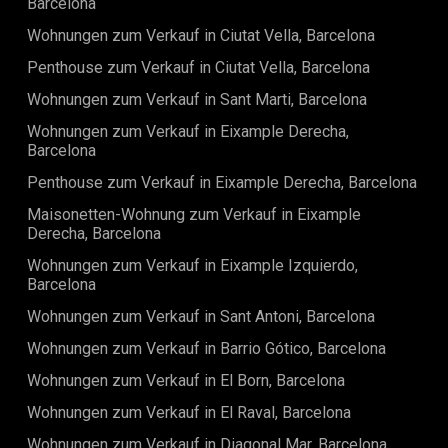
Barcelona
und Tradition.Dies ist eine seltene Gelegenheit, in eine
wirklich außergewöhnliche Immobilie im Herzen Barcelonas
Wohnungen zum Verkauf in Ciutat Vella, Barcelona
zu investieren, in der Luxus und Komfort in einem der
prestigeträchtigsten Stadtteile der Stadt
Penthouse zum Verkauf in Ciutat Vella, Barcelona
zusammenkommen.
Wohnungen zum Verkauf in Sant Marti, Barcelona
Wohnungen zum Verkauf in Eixample Derecha,
Barcelona
Penthouse zum Verkauf in Eixample Derecha, Barcelona
Maisonetten-Wohnung zum Verkauf in Eixample
Derecha, Barcelona
Wohnungen zum Verkauf in Eixample Izquierdo,
Barcelona
Wohnungen zum Verkauf in Sant Antoni, Barcelona
Wohnungen zum Verkauf in Barrio Gótico, Barcelona
Wohnungen zum Verkauf in El Born, Barcelona
Wohnungen zum Verkauf in El Raval, Barcelona
Wohnungen zum Verkauf in Diagonal Mar, Barcelona