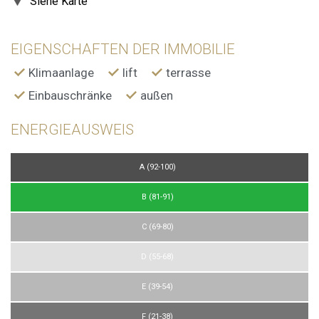
Siehe Karte
EIGENSCHAFTEN DER IMMOBILIE
Klimaanlage
lift
terrasse
Einbauschränke
außen
ENERGIEAUSWEIS
A (92-100)
B (81-91)
C (69-80)
D (55-68)
E (39-54)
F (21-38)