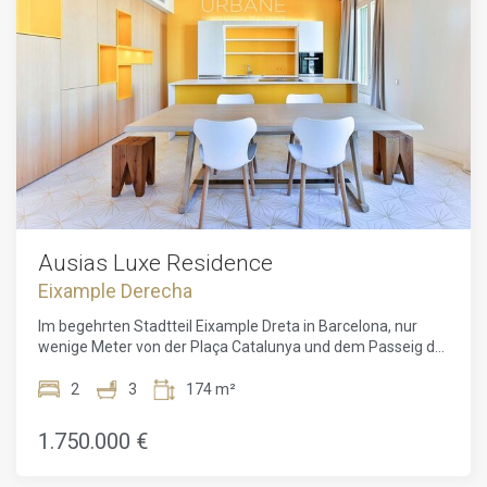
Gelegenheit, ein atemberaubendes Duplex-Penthouse im
einem 24/7-Mehrsprachigen Concierge-Service,
begehrten Stadtteil Eixample Derecha in Barcelona zu
Fahrradverleih, Massageräumen und einem virtuellen
besitzen. Verpassen Sie nicht diese bemerkenswerte
Butler, der sofort auf alle Anfragen reagiert.Die Einheiten
Chance - vereinbaren Sie noch heute einen
variieren zwischen 65 m² und 232 m² mit 1 bis 3
Besichtigungstermin, um die Schönheit und
Schlafzimmern, einige davon mit Terrassen oder Balkonen.
Anziehungskraft dieser unglaublichen Residenz hautnah zu
Das Juwel dieser Residenz ist zweifellos das Penthouse im
erleben. Vorteile des Lebens in Eixample Derecha,
sechsten Stock mit einer spektakulären privaten Terrasse
Barcelona: Das Leben im angesehenen Stadtteil Eixample
und Panoramablick. Die Apartments, entworfen vom
Derecha bietet eine Vielzahl von Vorteilen und einen wirklich
renommierten Büro Daar Architects, zeichnen sich durch
begehrten Lebensstil. Dieses lebendige Gebiet kombiniert
innovatives Design und modernste Technologie aus und
historischen Charme mit modernen Annehmlichkeiten und
garantieren höchsten Wohnkomfort.Ein wahrhaft luxuriöses
präsentiert das Beste
Refugium im Herzen Barcelonas, das eine
außergewöhnliche Investitionsmöglichkeit für all jene
Ausias Luxe Residence
darstellt, die eine einzigartige Immobilie suchen, die
Eixample Derecha
Tradition, Design und exklusive Dienstleistungen vereint.
Im begehrten Stadtteil Eixample Dreta in Barcelona, nur
wenige Meter von der Plaça Catalunya und dem Passeig de
Gràcia entfernt, bietet diese exklusive Wohnanlage eine
einzigartige Gelegenheit, in luxuriöse Residenzen zu
2
3
174 m²
investieren. Das Gebäude aus dem Jahr 1895 wurde
sorgfältig restauriert und vereint historische Architektur mit
1.750.000 €
modernen, exquisit renovierten Innenräumen, die ein
einzigartiges und raffiniertes Wohnumfeld schaffen.Die