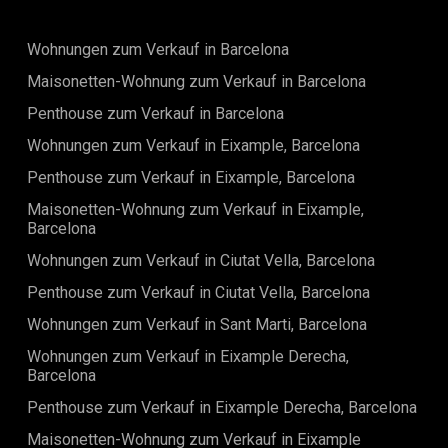
Bewohner können den Komfort einer zentralen Lage
genießen und von luxuriösen Annehmlichkeiten profitieren,
darunter ein Chauffeur, ein 24-Stunden-Concierge-Service,
Wohnungen zum Verkauf in Barcelona
hochmoderne Sicherheit, Fahrradverleih und sogar ein
virtueller Butler, der auf Ihre Anfragen per SMS in Minuten
Maisonetten-Wohnung zum Verkauf in Barcelona
reagiert.Die Immobilie verfügt über eine Vielzahl von
Penthouse zum Verkauf in Barcelona
Gemeinschaftseinrichtungen, von einem hochmodernen
Fitnessstudio und Spa bis hin zu einem mediterranen
Wohnungen zum Verkauf in Eixample, Barcelona
Restaurant im Erdgeschoss, das einen gesunden Lebensstil
fördert. Das Gebäude ist mit den neuesten Technologien
Penthouse zum Verkauf in Eixample, Barcelona
ausgestattet, um den höchsten Komfort zu gewährleisten,
Maisonetten-Wohnung zum Verkauf in Eixample,
und bewahrt dabei eine perfekte Mischung aus Modernität
Barcelona
und Tradition.Dies ist eine seltene Gelegenheit, in eine
wirklich außergewöhnliche Immobilie im Herzen Barcelonas
Wohnungen zum Verkauf in Ciutat Vella, Barcelona
zu investieren, in der Luxus und Komfort in einem der
prestigeträchtigsten Stadtteile der Stadt
Penthouse zum Verkauf in Ciutat Vella, Barcelona
zusammenkommen.
Wohnungen zum Verkauf in Sant Marti, Barcelona
Wohnungen zum Verkauf in Eixample Derecha,
Barcelona
Penthouse zum Verkauf in Eixample Derecha, Barcelona
Maisonetten-Wohnung zum Verkauf in Eixample