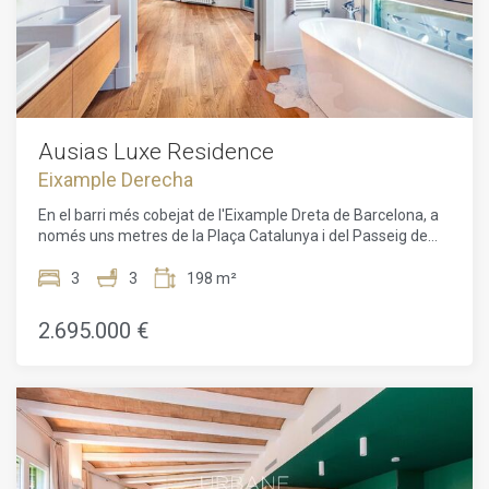
amb les comoditats modernes. Disfruta de la conveniència
Macael i electrodomèstics de primera qualitat de Smeg.
d'estar a pocs passos de l'icònic Passeig de Gràcia,
Entre les característiques addicionals s'inclouen il·luminació
de disseny Vibia, aire condicionat Daikin, calefacció de gas,
sistema de so Sonos i televisors d'última generació. Una
escala flotant condueix al pis superior amb una zona de
bugaderia i una impressionant terrassa de 69 m², equipada
amb reg automatitzat, dutxa i sòls de teca. Situat en una
Ausias Luxe Residence
ubicació privilegiada prop del Passeig de Gràcia i la Plaça de
Eixample Derecha
Catalunya, aquest àtic ofereix una combinació única de
luxe, confort i encant al cor de Barcelona.
En el barri més cobejat de l'Eixample Dreta de Barcelona, a
només uns metres de la Plaça Catalunya i del Passeig de
Gràcia, aquesta promoció exclusiva presenta una
oportunitat única d'invertir en habitatges de luxe. La
3
3
198 m²
propietat es troba en un edifici d'angle de l'any 1895,
restaurat amb molt de gust per combinar arquitectura
2.695.000 €
clàssica i interiors moderns. Aquest edifici de 6 plantes
ofereix una gran varietat d'espais comuns, incloent-hi un
gimnàs amb spa i un restaurant mediterrani saludable a la
planta baixa.El projecte busca oferir el màxim confort amb
serveis de luxe com xòfer, seguretat reforçada, una
consergeria multilingüe disponible les 24 hores, lloguer de
bicicletes, cabines de massatge i un majordom virtual capaç
de respondre instantàniament a les sol·licituds enviades per