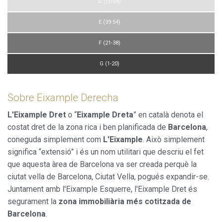
D (55-68)
funció de l'anàlisi de les dades d'ús que fan els usuaris del
servei. Permeten desar la informació de preferència de
l'usuari per millorar la qualitat dels nostres serveis i oferir
E (39-54)
una millor experiència a través de productes recomanats.
F (21-38)
Marketing i publicitat
G (1-20)
Aquestes cookies són utilitzades per emmagatzemar
informació sobre les preferències i les eleccions personals
de l'usuari a través de l'observació continuada dels seus
Sobre Eixample Derecha
hàbits de navegació. Gràcies a elles, podem conèixer els
hàbits de navegació al lloc web i mostrar publicitat
relacionada amb el perfil de navegació de l'usuari.
L'Eixample Dret
o “
Eixample Dreta
” en català denota el
costat dret de la zona rica i ben planificada de
Barcelona
,
coneguda simplement com
L'Eixample
. Això simplement
significa “extensió” i és un nom utilitari que descriu el fet
que aquesta àrea de Barcelona va ser creada perquè la
ciutat vella de Barcelona, Ciutat Vella, pogués expandir-se.
Juntament amb l'Eixample Esquerre, l'Eixample Dret és
segurament la
zona immobiliària més cotitzada de
Barcelona
.