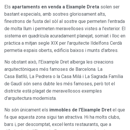
Els
apartaments en venda a Eixample Dreta
solen ser
bastant especials, amb sostres gloriosament alts,
finestrons de fusta del sòl al sostre que permeten l'entrada
de molta llum i permeten meravelloses vistes a l'exterior. El
sistema en quadrícula acuradament planejat, somiat i lloc en
pràctica a mitjan segle XIX per l'arquitecte Ildelfons Cerdà
permetia espais oberts, edificis baixos i munts d'arbres.
No obstant això, l'Eixample Dret alberga les creacions
arquitectòniques més famoses de Barcelona. La
Casa Batlló, La Pedrera o la Casa Milá i La Sagrada Família
de Gaudí són sens dubte les més famoses, però tot el
districte està plagat de meravellosos exemples
d'arquitectura modernista.
No són únicament els
immobles de l'Eixample Dret
el que
fa que aquesta zona sigui tan atractiva. Hi ha molts clubs,
bars i, per descomptat, excel·lents restaurants, que a