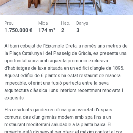
Preu
Mida
Hab.
Banys
1.750.000 €
174 m²
2
3
Al barri cobejat de l'Eixample Dreta, a només uns metres de
la Plaça Catalunya i del Passeig de Gràcia, es presenta una
oportunitat única amb aquesta promoció exclusiva
d'habitatges de luxe situada en un edifici d'angle de 1895.
Aquest edifici de 6 plantes ha estat restaurat de manera
impecable, oferint una fusió perfecta entre la seva
arquitectura clàssica i uns interiors recentment renovats i
exquisits.
Els residents gaudeixen d'una gran varietat d'espais
comuns, des d'un gimnàs modern amb spa fins a un
restaurant mediterrani saludable a la planta baixa. El
projecte està dissenyat per oferir el màxim confort al cor