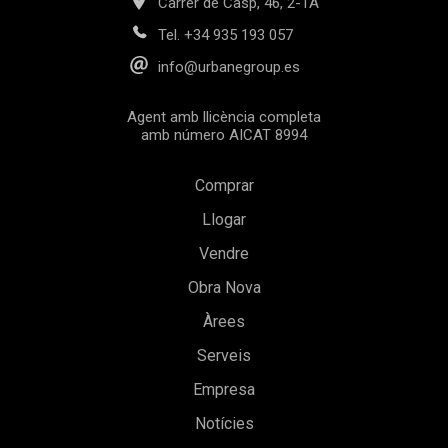
Carrer de Casp, 46, 2-1A
Tel.
+34 935 193 057
info@urbanegroup.es
Agent amb llicència completa
amb número AICAT 8994
Comprar
Llogar
Vendre
Obra Nova
Guardar configuració
Acceptar totes
Àrees
Serveis
Empresa
Notícies