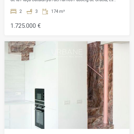
presenta una oportunitat única amb aquesta promoció
exclusiva d'habitatges d'alt standing situada en un edifici
2
3
174 m²
d'angle de 1895. Aquest edifici de sis plantes ha estat
bellament restaurat, oferint una fusió perfecta entre
1.725.000 €
l'arquitectura clàssica i uns interiors exquisidament
renovats.Els residents gaudeixen d'una varietat d'espais
comunitaris, que inclouen un gimnàs modern amb spa i un
restaurant mediterrani saludable a la planta baixa. El
projecte té com a objectiu oferir un confort màxim al cor de
Barcelona, amb serveis de luxe com un xofer, seguretat
reforçada, consergeria multilingüe disponible les 24 hores,
lloguer de bicicletes, cabines de massatge i un majordom
virtual que respon de manera instantània a qualsevol
petició.Els habitatges oscil·len entre 65 m² i 232 m², amb
configuracions d'1 a 3 habitacions, algunes amb terrasses o
balcons. La joia d'aquesta residència és, sens dubte, l'àtic de
la sisena planta, amb una espectacular terrassa privada que
ofereix vistes panoràmiques. Els apartaments, dissenyats
pel prestigiós despatx Daar Architects, es distingeixen per
un disseny innovador i tecnologia d'avantguarda, garantint
un confort de vida incomparable.Un autèntic refugi de luxe
al cor de Barcelona, que representa una oportunitat
d'inversió excepcional per a aquells que busquen una