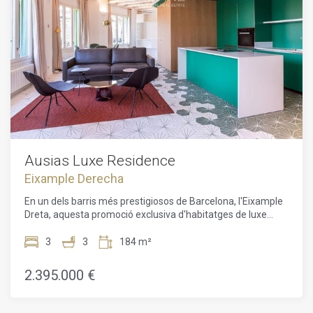
missatge de text. Les unitats van dels 65 m² als 232 m²,
amb configuracions de 1 a 3 dormitoris, algunes amb
terrasses o balcons. El magnífic àtic de la sisena planta
disposa d'una gran terrassa privada amb vistes
espectaculars.Els apartaments han estat dissenyats pel
prestigiós despatx d'arquitectes Daar Architects, que
combina tecnologies innovadores amb un disseny
avantguardista. Aquesta unitat de 176 m² disposa d'una
terrassa de 65 m², amb 2 habitacions, 2 banys, 1 lavabo i
vistes excepcionals. Els residents gaudeixen d'equipaments
de primera qualitat, com piscina, gimnàs, ascensor i
seguretat, garantint un estil de vida exclusiu.Una oportunitat
Ausias Luxe Residence
rara de posseir una propietat excepcional al cor de
Eixample Derecha
Barcelona, que combina tradició, luxe i serveis exclusius.
En un dels barris més prestigiosos de Barcelona, l'Eixample
Dreta, aquesta promoció exclusiva d'habitatges de luxe
ofereix una oportunitat única de viure en un edifici
totalment renovat, un immoble d'angle de 1895. L'edifici de
3
3
184 m²
sis plantes combina el encant històric amb un disseny
contemporani, dissenyat magníficament pel prestigiós
2.395.000 €
despatx d'arquitectes Daar Architects.L'apartament de 179
m² amb una terrassa de 10 m² compta amb 3 àmplies
habitacions i 3 banys elegantment decorats. Els residents