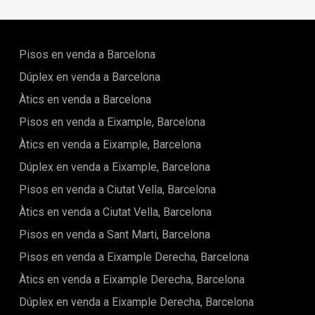
poden gaudir de la comoditat d'una ubicació cèntrica amb
serveis de luxe, incloent un xofer, una consergeria
multilingüe disponible les 24 hores, seguretat de màxim
nivell, lloguer de bicicletes i fins i tot un majordom virtual que
Pisos en venda a Barcelona
respondrà a les seves sol·licituds per missatge de text en
minuts.La propietat disposa d'una varietat d'espais comuns,
Dúplex en venda a Barcelona
des d'un gimnàs de darrera generació i un spa fins a un
Àtics en venda a Barcelona
restaurant mediterrani a la planta baixa, fomentant un estil
de vida saludable i agradable. L'edifici està equipat amb les
Pisos en venda a Eixample, Barcelona
últimes tecnologies per garantir la màxima comoditat,
mantenint una fusió perfecta entre modernitat i
Àtics en venda a Eixample, Barcelona
tradició.Aquesta és una oportunitat rara d'invertir en una
Dúplex en venda a Eixample, Barcelona
propietat realment excepcional al cor de Barcelona, on luxe i
comoditat es troben en un dels barris més prestigiosos de la
Pisos en venda a Ciutat Vella, Barcelona
ciutat.
Àtics en venda a Ciutat Vella, Barcelona
Pisos en venda a Sant Marti, Barcelona
Pisos en venda a Eixample Derecha, Barcelona
Àtics en venda a Eixample Derecha, Barcelona
Dúplex en venda a Eixample Derecha, Barcelona