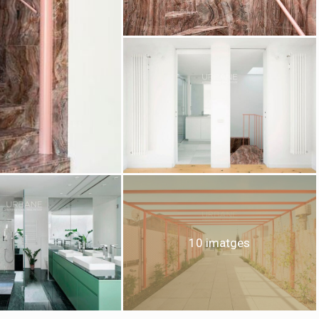
icar cookies
ues i funcionals
Sempre ac
loc web utilitza cookies pròpies per recopilar informació amb la finalitat
10 imatges
 els nostres serveis. Si continua navegant, suposa l'acceptació de la ins
ateixes. L'usuari té la possibilitat de configurar el navegador podent, si
 impedir que siguin instal·lades al disc dur, encara que haurà de tenir e
que aquesta acció podrà ocasionar dificultats de navegació de la pàgi