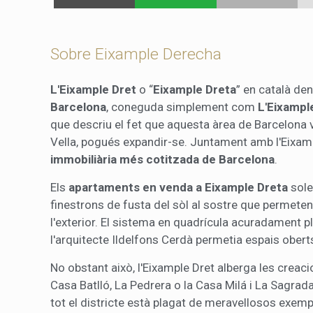
Sobre Eixample Derecha
L'Eixample Dret
o “
Eixample Dreta
” en català den
Barcelona
, coneguda simplement com
L'Eixampl
que descriu el fet que aquesta àrea de Barcelona v
Vella, pogués expandir-se. Juntament amb l'Eixam
immobiliària més cotitzada de Barcelona
.
Els
apartaments en venda a Eixample Dreta
sole
finestrons de fusta del sòl al sostre que permeten
l'exterior. El sistema en quadrícula acuradament pl
l'arquitecte Ildelfons Cerdà permetia espais oberts
No obstant això, l'Eixample Dret alberga les cre
Casa Batlló, La Pedrera o la Casa Milá i La Sagra
tot el districte està plagat de meravellosos exem