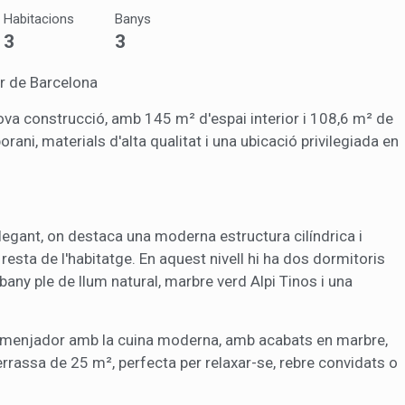
iques i personalització
Habitacions
Banys
n fer el seguiment i l'anàlisi del comportament dels usuaris d'aquest ll
3
3
rmació recollida mitjançant aquest tipus de cookies s'utilitza en el mes
ivitat del web per a l'elaboració de perfils de navegació dels usuaris per
r millores en funció de l'anàlisi de les dades d'ús que fan els usuaris del
or de Barcelona
 desar la informació de preferència de l'usuari per millorar la qualitat
 serveis i oferir una millor experiència a través de productes recomanat
va construcció, amb 145 m² d'espai interior i 108,6 m² de
ni, materials d'alta qualitat i una ubicació privilegiada en
ng i publicitat
s cookies són utilitzades per emmagatzemar informació sobre les
cies i les eleccions personals de l'usuari a través de l'observació cont
us hàbits de navegació. Gràcies a elles, podem conèixer els hàbits de
ó al lloc web i mostrar publicitat relacionada amb el perfil de navegac
legant, on destaca una moderna estructura cilíndrica i
a resta de l'habitatge. En aquest nivell hi ha dos dormitoris
bany ple de llum natural, marbre verd Alpi Tinos i una
Guardar configuració
Acceptar totes
ó-menjador amb la cuina moderna, amb acabats en marbre,
errassa de 25 m², perfecta per relaxar-se, rebre convidats o