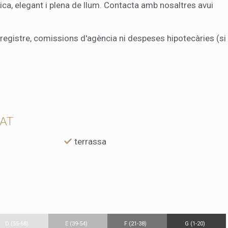
nica, elegant i plena de llum. Contacta amb nosaltres avui
 registre, comissions d'agència ni despeses hipotecàries (si
TAT
terrassa
D (55-68)
E (39-54)
F (21-38)
G (1-20)