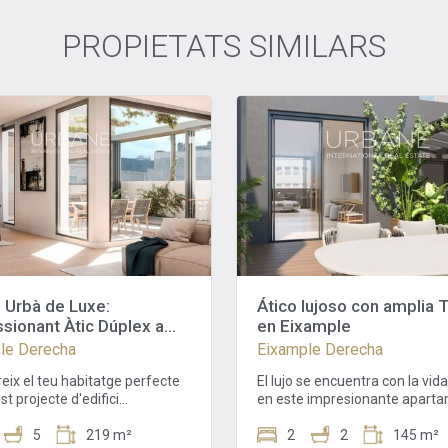
PROPIETATS SIMILARS
 Urbà de Luxe:
Ático lujoso con amplia 
sionant Àtic Dúplex a
en Eixample
mple Dret, Barcelona
le Derecha
Eixample Derecha
eix el teu habitatge perfecte
El lujo se encuentra con la vid
t projecte d'edifici
en este impresionante apart
ament renovat, amb una
ubicado en el corazón de Barc
 façana i un modern ascensor,
5
219 m²
Con una impresionante área 
2
2
145 m²