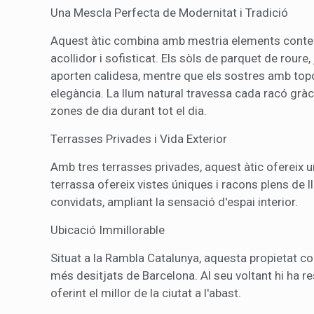
Una Mescla Perfecta de Modernitat i Tradició
Aquest àtic combina amb mestria elements contemp
acollidor i sofisticat. Els sòls de parquet de rou
aporten calidesa, mentre que els sostres amb topog
elegància. La llum natural travessa cada racó gràcie
zones de dia durant tot el dia.
Terrasses Privades i Vida Exterior
Amb tres terrasses privades, aquest àtic ofereix un
terrassa ofereix vistes úniques i racons plens de ll
convidats, ampliant la sensació d'espai interior.
Ubicació Immillorable
Situat a la Rambla Catalunya, aquesta propietat com
més desitjats de Barcelona. Al seu voltant hi ha re
oferint el millor de la ciutat a l'abast.