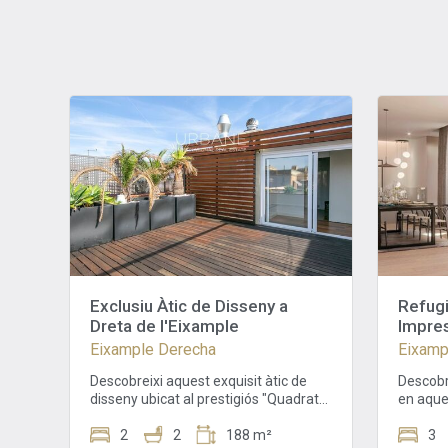
Exclusiu Àtic de Disseny a
Refugi
Dreta de l'Eixample
Impres
l'Eixa
Eixample Derecha
Eixamp
Descobreixi aquest exquisit àtic de
Descobr
disseny ubicat al prestigiós "Quadrat
en aques
d'Or" de Dreta de l'Eixample, al carrer
complet
Girona. Situat en un edifici històric de
2
2
188 m²
elegant
3