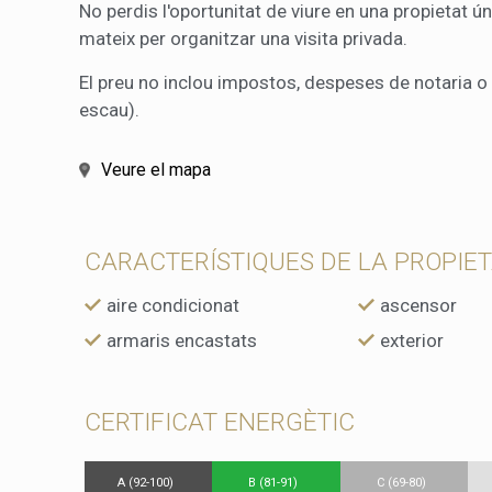
No perdis l'oportunitat de viure en una propietat ú
mateix per organitzar una visita privada.
El preu no inclou impostos, despeses de notaria o
escau).
Veure el mapa
CARACTERÍSTIQUES DE LA PROPIE
aire condicionat
ascensor
armaris encastats
exterior
CERTIFICAT ENERGÈTIC
A (92-100)
B (81-91)
C (69-80)