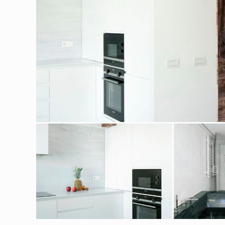
Modif
Tècniq
Aquest l
millorar
de les m
desitja,
compte 