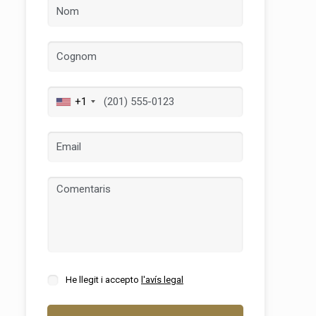
+1
tivades
 de
tal·lació
 així ho
n
He llegit i accepto
l'avís legal
na web.