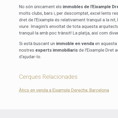
No són únicament els
immobles de l'Eixample Dr
molts clubs, bars i, per descomptat, excel·lents re
dret de l'Eixample és relativament tranquil a la nit,
viure. Imagini's envoltat de tota aquesta arquitect
tranquil·la amb poc trànsit! La platja, així com di
Si està buscant un
immoble en venda
en aquesta 
nostres
experts immobiliaris
de l'Eixample Dret 
d'ajudar-lo.
Cerques Relacionades
Àtics en venda a Eixample Derecha, Barcelona