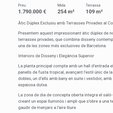
Analít
Preu
Mida
Terrassa
Permete
1.790.000 €
254 m²
109 m²
La info
de l'act
introdui
Àtic Dúplex Exclusiu amb Terrasses Privades al C
Permeten
nostres
Presentem aquest impressionant àtic dúplex de no
terrasses privades, que combina disseny contempora
Marketi
una de les zones més exclusives de Barcelona.
Aqueste
Interiors de Disseny i Elegància Superior
preferèn
dels se
navegaci
La planta principal compta amb un hall d'entrada e
l'usuari.
panells de fusta tropical, avançant l'estil únic de l
dobles, un d'ells amb bany en suite i vestidor, amb 
espaiosa dutxa.
La zona de dia de concepta oberta integra el sal
creant un espai lluminós i ampli que s'obre a una t
gaudir de menjars a l'aire lliure.