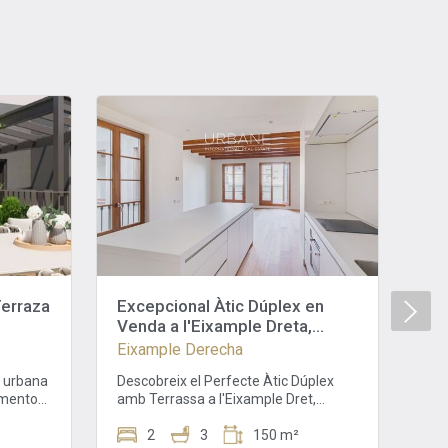
Terraza
Excepcional Àtic Dúplex en
Au
Venda a l'Eixample Dreta,
Eix
Barcelona | Urbane
Eixample Derecha
Al p
International Real Estate
a n
a urbana
Descobreix el Perfecte Àtic Dúplex
Cat
amento
amb Terrassa a l'Eixample Dret,
Grà
elona.
Barcelona Aquest extraordinari àtic
úni
de
dúplex amb una magnífica terrassa és
2
3
150 m²