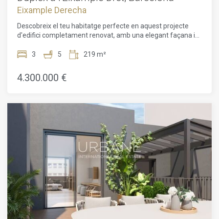
Eixample Derecha
Descobreix el teu habitatge perfecte en aquest projecte
d'edifici completament renovat, amb una elegant façana i
un modern ascensor, prometent comoditat i conveniència
en cada racó.Us presentem un exquisit àtic dúplex amb 3
3
5
219 m²
habitacions i 5 banys, amb un pla d'una planta àmplia de
219 m² i una impressionant terrassa de 59 m². Situat al
4.300.000 €
desitjat barri de l'Eixample Dret de Barcelona, aquesta
propietat de nova construcció ofereix un ventall de
característiques i comoditats de luxe.Entra-hi i deixa't
captivar pel disseny sofisticat i l'atenció als detalls. Els
apartaments són un plaer per viure-hi, amb sostres alts,
parets de maons a la vista i acabats de primera qualitat a
tot l'espai. La llum natural inunda l'ambient, creant una
atmosfera càlida i acollidora que convida a relaxar-se.A la
planta inferior, descobriràs tres habitacions de gran mida,
cadascuna amb accés a una terrassa. Dues d'aquestes
habitacions compten amb vestidors i banys ensuite,
garantint privacitat i comoditat. A més, una zona de sala
d'estar i un tercer bany completen aquesta planta,
proporcionant un ampli espai per a l'oci i l'entreteniment.En
pujar a la planta superior, seràs rebut per una àmplia sala