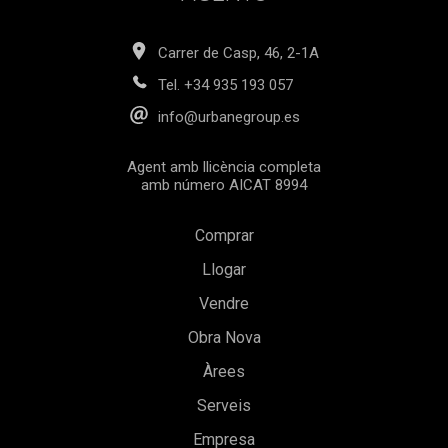
Carrer de Casp, 46, 2-1A
Tel.
+34 935 193 057
info@urbanegroup.es
Agent amb llicència completa
amb número AICAT 8994
Comprar
Llogar
Vendre
Obra Nova
Guardar configuració
Acceptar totes
Àrees
Serveis
Empresa