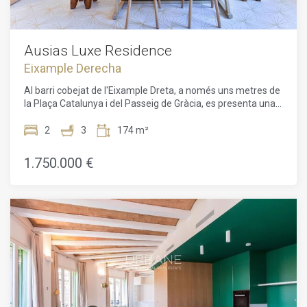
un confort de vida incomparable.Un autèntic refugi de luxe
al cor de Barcelona, que representa una oportunitat
d'inversió excepcional per a aquells que busquen una
propietat única que combini tradició, disseny i serveis
Ausias Luxe Residence
exclusius.
Eixample Derecha
Al barri cobejat de l'Eixample Dreta, a només uns metres de
la Plaça Catalunya i del Passeig de Gràcia, es presenta una
oportunitat única amb aquesta promoció exclusiva
d'habitatges de luxe situada en un edifici d'angle de 1895.
2
3
174 m²
Aquest edifici de 6 plantes ha estat restaurat de manera
impecable, oferint una fusió perfecta entre la seva
1.750.000 €
arquitectura clàssica i uns interiors recentment renovats i
exquisits.Els residents gaudeixen d'una gran varietat
d'espais comuns, des d'un gimnàs modern amb spa fins a
un restaurant mediterrani saludable a la planta baixa. El
projecte està dissenyat per oferir el màxim confort al cor de
Barcelona, amb serveis de luxe com xòfer, seguretat
reforçada, consergeria multilingüe disponible 24 hores al
dia, lloguer de bicicletes, cabines de massatges i un
majordom virtual capaç de respondre instantàniament a
totes les sol·licituds enviades per missatge de text.Les
unitats disponibles varien entre 65 m² i 232 m², amb