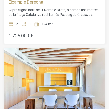
Eixample Derecha
Catalunya, aquest àtic ofereix una combinació única de
luxe, confort i encant al cor de Barcelona.
Al prestigiós barri de l'Eixample Dreta, a només uns metres
de la Plaça Catalunya i del famós Passeig de Gràcia, es
presenta una oportunitat única amb aquesta promoció
exclusiva d'habitatges d'alt standing situada en un edifici
2
3
174 m²
d'angle de 1895. Aquest edifici de sis plantes ha estat
bellament restaurat, oferint una fusió perfecta entre
1.725.000 €
l'arquitectura clàssica i uns interiors exquisidament
renovats.Els residents gaudeixen d'una varietat d'espais
comunitaris, que inclouen un gimnàs modern amb spa i un
restaurant mediterrani saludable a la planta baixa. El
projecte té com a objectiu oferir un confort màxim al cor de
Barcelona, amb serveis de luxe com un xofer, seguretat
reforçada, consergeria multilingüe disponible les 24 hores,
lloguer de bicicletes, cabines de massatge i un majordom
virtual que respon de manera instantània a qualsevol
petició.Els habitatges oscil·len entre 65 m² i 232 m², amb
configuracions d'1 a 3 habitacions, algunes amb terrasses o
balcons. La joia d'aquesta residència és, sens dubte, l'àtic de
la sisena planta, amb una espectacular terrassa privada que
ofereix vistes panoràmiques. Els apartaments, dissenyats
pel prestigiós despatx Daar Architects, es distingeixen per
un disseny innovador i tecnologia d'avantguarda, garantint