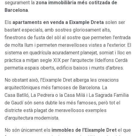
segurament la
zona immobiliària més cotitzada de
Barcelona
.
Els
apartaments en venda a Eixample Dreta
solen ser
bastant especials, amb sostres gloriosament alts,
finestrons de fusta del sòl al sostre que permeten l'entrada
de molta llum i permeten meravelloses vistes a l'exterior. El
sistema en quadrícula acuradament planejat, somiat i lloc en
pràctica a mitjan segle XIX per l'arquitecte Ildelfons Cerdà
permetia espais oberts, edificis baixos i munts d'arbres.
No obstant això, l'Eixample Dret alberga les creacions
arquitectòniques més famoses de Barcelona. La
Casa Batlló, La Pedrera o la Casa Milá i La Sagrada Família
de Gaudí són sens dubte les més famoses, però tot el
districte està plagat de meravellosos exemples
d'arquitectura modernista.
No són únicament els
immobles de l'Eixample Dret
el que