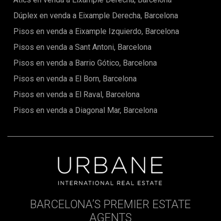
d'espai interior.Ubicació ImmillorableSituat a la Rambla
Dúplex en venda a Eixample Derecha, Barcelona
Catalunya, aquesta propietat combina un refugi tranquil
amb la vida vibrant d'un dels barris més desitjats de
Pisos en venda a Eixample Izquierdo, Barcelona
Barcelona. Al seu voltant hi ha restaurants de luxe,
boutiques exclusives i opcions culturals, oferint el millor de
Pisos en venda a Sant Antoni, Barcelona
la ciutat a l'abast.No perdis l'oportunitat de viure en una
Pisos en venda a Barrio Gótico, Barcelona
propietat única, elegant i plena de llum. Contacta amb
nosaltres avui mateix per organitzar una visita privada.El
Pisos en venda a El Born, Barcelona
preu no inclou impostos, despeses de notaria o registre,
comissions d'agència ni despeses hipotecàries (si escau).
Pisos en venda a El Raval, Barcelona
Pisos en venda a Diagonal Mar, Barcelona
BARCELONA’S PREMIER ESTATE
AGENTS