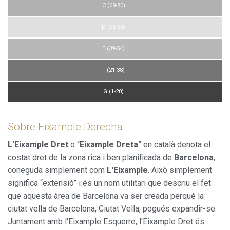
perfils de navegació dels usuaris per introduir millores en
C (69-80)
funció de l'anàlisi de les dades d'ús que fan els usuaris del
servei. Permeten desar la informació de preferència de
l'usuari per millorar la qualitat dels nostres serveis i oferir
D (55-68)
una millor experiència a través de productes recomanats.
E (39-54)
Marketing i publicitat
F (21-38)
Aquestes cookies són utilitzades per emmagatzemar
informació sobre les preferències i les eleccions personals
G (1-20)
de l'usuari a través de l'observació continuada dels seus
hàbits de navegació. Gràcies a elles, podem conèixer els
hàbits de navegació al lloc web i mostrar publicitat
relacionada amb el perfil de navegació de l'usuari.
Sobre Eixample Derecha
L'Eixample Dret
o “
Eixample Dreta
” en català denota el
costat dret de la zona rica i ben planificada de
Barcelona
,
coneguda simplement com
L'Eixample
. Això simplement
significa “extensió” i és un nom utilitari que descriu el fet
que aquesta àrea de Barcelona va ser creada perquè la
ciutat vella de Barcelona, Ciutat Vella, pogués expandir-se.
Juntament amb l'Eixample Esquerre, l'Eixample Dret és