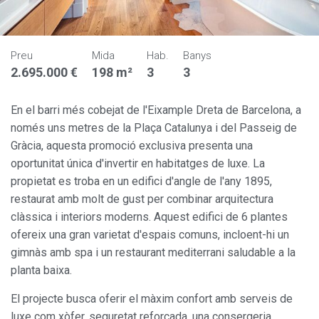
Preu
Mida
Hab.
Banys
2.695.000 €
198 m²
3
3
En el barri més cobejat de l'Eixample Dreta de Barcelona, a
només uns metres de la Plaça Catalunya i del Passeig de
Gràcia, aquesta promoció exclusiva presenta una
oportunitat única d'invertir en habitatges de luxe. La
propietat es troba en un edifici d'angle de l'any 1895,
restaurat amb molt de gust per combinar arquitectura
clàssica i interiors moderns. Aquest edifici de 6 plantes
ofereix una gran varietat d'espais comuns, incloent-hi un
gimnàs amb spa i un restaurant mediterrani saludable a la
planta baixa.
El projecte busca oferir el màxim confort amb serveis de
luxe com xòfer, seguretat reforçada, una consergeria