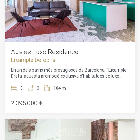
configuracions de 1 a 3 dormitoris, algunes d'elles amb
terrasses o balcons. La joia d'aquesta residència és, sens
dubte, l'àtic de la sisena planta, que disposa d'una
espectacular terrassa privada amb vistes panoràmiques.
Els apartaments, dissenyats per l'estudi d'arquitectura
prestigiós Daar Architects, es distingeixen per un disseny
innovador i tecnologies de darrera generació, garantint un
confort de vida inigualable.Una oportunitat única per invertir
en una propietat realment excepcional al cor de Barcelona,
Ausias Luxe Residence
que combina tradició, disseny i serveis exclusius.
Eixample Derecha
En un dels barris més prestigiosos de Barcelona, l'Eixample
Dreta, aquesta promoció exclusiva d'habitatges de luxe
ofereix una oportunitat única de viure en un edifici
totalment renovat, un immoble d'angle de 1895. L'edifici de
3
3
184 m²
sis plantes combina el encant històric amb un disseny
contemporani, dissenyat magníficament pel prestigiós
2.395.000 €
despatx d'arquitectes Daar Architects.L'apartament de 179
m² amb una terrassa de 10 m² compta amb 3 àmplies
habitacions i 3 banys elegantment decorats. Els residents
poden gaudir de la comoditat d'una ubicació cèntrica amb
serveis de luxe, incloent un xofer, una consergeria
multilingüe disponible les 24 hores, seguretat de màxim