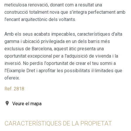
dels usuaris d'aquest lloc web. La informació recollida
meticulosa renovació, donant com a resultat una
mitjançant aquest tipus de cookies s'utilitza en el
construcció totalment nova que s'integra perfectament amb
mesurament de l'activitat del web per a l'elaboració de
perfils de navegació dels usuaris per introduir millores en
l'encant arquitectònic dels voltants.
funció de l'anàlisi de les dades d'ús que fan els usuaris del
servei. Permeten desar la informació de preferència de
l'usuari per millorar la qualitat dels nostres serveis i oferir
Amb els seus acabats impecables, característiques d'alta
una millor experiència a través de productes recomanats.
gamma i ubicació privilegiada en un dels barris més
exclusius de Barcelona, aquest àtic presenta una
Marketing i publicitat
oportunitat excepcional per a l'adquisició de vivenda i la
Aquestes cookies són utilitzades per emmagatzemar
inversió. No perdis l'oportunitat de crear el teu somni a
informació sobre les preferències i les eleccions personals
de l'usuari a través de l'observació continuada dels seus
l'Eixample Dret i aprofitar les possibilitats il·limitades que
hàbits de navegació. Gràcies a elles, podem conèixer els
ofereix.
hàbits de navegació al lloc web i mostrar publicitat
relacionada amb el perfil de navegació de l'usuari.
Ref. 2818
Veure el mapa
CARACTERÍSTIQUES DE LA PROPIETAT