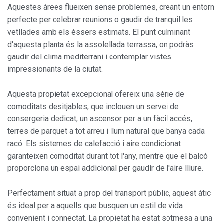
Aquestes àrees flueixen sense problemes, creant un entorn
perfecte per celebrar reunions o gaudir de tranquil·les
vetllades amb els éssers estimats. El punt culminant
d'aquesta planta és la assolellada terrassa, on podràs
gaudir del clima mediterrani i contemplar vistes
impressionants de la ciutat.
Modificar cookies
Aquesta propietat excepcional ofereix una sèrie de
Sempre activades
Tècniques i funcionals
comoditats desitjables, que inclouen un servei de
consergeria dedicat, un ascensor per a un fàcil accés,
Aquest lloc web utilitza cookies pròpies per recopilar
informació amb la finalitat de millorar els nostres serveis.
terres de parquet a tot arreu i llum natural que banya cada
Si continua navegant, suposa l'acceptació de la instal·lació
racó. Els sistemes de calefacció i aire condicionat
de les mateixes. L'usuari té la possibilitat de configurar el
navegador podent, si així ho desitja, impedir que siguin
garanteixen comoditat durant tot l'any, mentre que el balcó
instal·lades al disc dur, encara que haurà de tenir en
proporciona un espai addicional per gaudir de l'aire lliure.
compte que aquesta acció podrà ocasionar dificultats de
navegació de la pàgina web.
Perfectament situat a prop del transport públic, aquest àtic
Analítiques i personalització
és ideal per a aquells que busquen un estil de vida
convenient i connectat. La propietat ha estat sotmesa a una
Permeten fer el seguiment i l'anàlisi del comportament