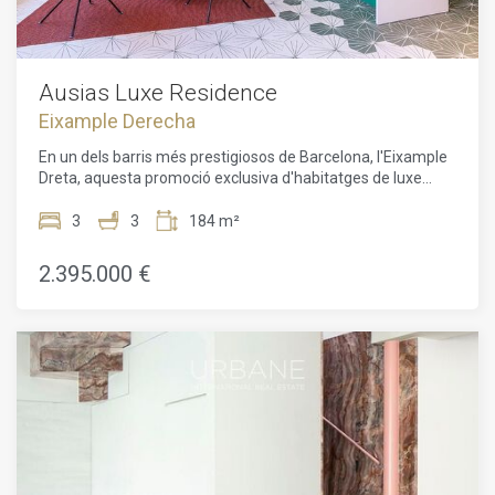
avantguardista. Aquesta unitat de 176 m² disposa d'una
terrassa de 65 m², amb 2 habitacions, 2 banys, 1 lavabo i
vistes excepcionals. Els residents gaudeixen d'equipaments
de primera qualitat, com piscina, gimnàs, ascensor i
seguretat, garantint un estil de vida exclusiu.Una oportunitat
Ausias Luxe Residence
rara de posseir una propietat excepcional al cor de
Eixample Derecha
Barcelona, que combina tradició, luxe i serveis exclusius.
En un dels barris més prestigiosos de Barcelona, l'Eixample
Dreta, aquesta promoció exclusiva d'habitatges de luxe
ofereix una oportunitat única de viure en un edifici
totalment renovat, un immoble d'angle de 1895. L'edifici de
3
3
184 m²
sis plantes combina el encant històric amb un disseny
contemporani, dissenyat magníficament pel prestigiós
2.395.000 €
despatx d'arquitectes Daar Architects.L'apartament de 179
m² amb una terrassa de 10 m² compta amb 3 àmplies
habitacions i 3 banys elegantment decorats. Els residents
poden gaudir de la comoditat d'una ubicació cèntrica amb
serveis de luxe, incloent un xofer, una consergeria
multilingüe disponible les 24 hores, seguretat de màxim
nivell, lloguer de bicicletes i fins i tot un majordom virtual que
respondrà a les seves sol·licituds per missatge de text en
minuts.La propietat disposa d'una varietat d'espais comuns,
des d'un gimnàs de darrera generació i un spa fins a un
restaurant mediterrani a la planta baixa, fomentant un estil