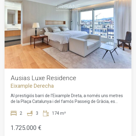
amb pedra natural i rajoles negres de disseny, amb
visita avui mateix per apreciar la bellesa i l'encant d'aquesta
accessoris d'alta gamma de Vola i Alape. L'interior compta
increïble residència de primera mà. Beneficis de Viure a
amb sòls de tarima massissa d'IPE, coneguda per la seva
l'Eixample Dret, Barcelona: Vivre al prestigiós districte de
durabilitat i tacte agradable. El saló-menjador diàfan de
l'Eixample Dret ofereix una multitud d'avantatges i un estil
més de 50 m² s'omple de llum natural a través de grans
de vida veritablement desitjable. Aquesta àrea animada
finestrals que donen a un tranquil pati interior. La cuina,
exhibeix el millor de Barcelona, combinant l'encant històric
integrada al menjador, presenta un taulell de marbre de
amb les comoditats modernes. Disfruta de la conveniència
Macael i electrodomèstics de primera qualitat de Smeg.
d'estar a pocs passos de l'icònic Passeig de Gràcia,
Entre les característiques addicionals s'inclouen il·luminació
de disseny Vibia, aire condicionat Daikin, calefacció de gas,
sistema de so Sonos i televisors d'última generació. Una
escala flotant condueix al pis superior amb una zona de
bugaderia i una impressionant terrassa de 69 m², equipada
amb reg automatitzat, dutxa i sòls de teca. Situat en una
Ausias Luxe Residence
ubicació privilegiada prop del Passeig de Gràcia i la Plaça de
Eixample Derecha
Catalunya, aquest àtic ofereix una combinació única de
luxe, confort i encant al cor de Barcelona.
Al prestigiós barri de l'Eixample Dreta, a només uns metres
de la Plaça Catalunya i del famós Passeig de Gràcia, es
presenta una oportunitat única amb aquesta promoció
exclusiva d'habitatges d'alt standing situada en un edifici
2
3
174 m²
d'angle de 1895. Aquest edifici de sis plantes ha estat
bellament restaurat, oferint una fusió perfecta entre
1.725.000 €
l'arquitectura clàssica i uns interiors exquisidament