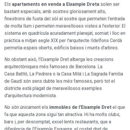
Els
apartaments en venda a Eixample Dreta
solen ser
bastant especials, amb sostres gloriosament alts,
finestrons de fusta del sòl al sostre que permeten l'entrada
de molta llum i permeten meravelloses vistes a l'exterior. El
sistema en quadrícula acuradament planejat, somiat i lloc en
pràctica a mitjan segle XIX per l'arquitecte Ildelfons Cerdà
permetia espais oberts, edificis baixos i munts d'arbres.
No obstant això, l'Eixample Dret alberga les creacions
arquitectòniques més famoses de Barcelona. La
Casa Batlló, La Pedrera o la Casa Milá i La Sagrada Família
de Gaudí són sens dubte les més famoses, però tot el
districte està plagat de meravellosos exemples
d'arquitectura modernista.
No són únicament els
immobles de l'Eixample Dret
el que
fa que aquesta zona sigui tan atractiva. Hi ha molts clubs,
bars i, per descomptat, excel·lents restaurants, que a
diferència de l'Eixample Esquerre, el costat dret de