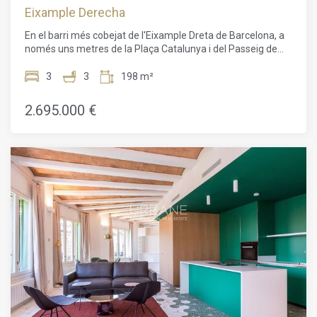
que combina tradició, disseny i serveis exclusius.
Eixample Derecha
En el barri més cobejat de l'Eixample Dreta de Barcelona, a
només uns metres de la Plaça Catalunya i del Passeig de
Gràcia, aquesta promoció exclusiva presenta una
oportunitat única d'invertir en habitatges de luxe. La
3
3
198 m²
propietat es troba en un edifici d'angle de l'any 1895,
restaurat amb molt de gust per combinar arquitectura
2.695.000 €
clàssica i interiors moderns. Aquest edifici de 6 plantes
ofereix una gran varietat d'espais comuns, incloent-hi un
gimnàs amb spa i un restaurant mediterrani saludable a la
planta baixa.El projecte busca oferir el màxim confort amb
serveis de luxe com xòfer, seguretat reforçada, una
consergeria multilingüe disponible les 24 hores, lloguer de
bicicletes, cabines de massatge i un majordom virtual capaç
de respondre instantàniament a les sol·licituds enviades per
missatge de text. Les unitats van dels 65 m² als 232 m²,
amb configuracions de 1 a 3 dormitoris, algunes amb
terrasses o balcons. El magnífic àtic de la sisena planta
disposa d'una gran terrassa privada amb vistes
espectaculars.Els apartaments han estat dissenyats pel
prestigiós despatx d'arquitectes Daar Architects, que
combina tecnologies innovadores amb un disseny