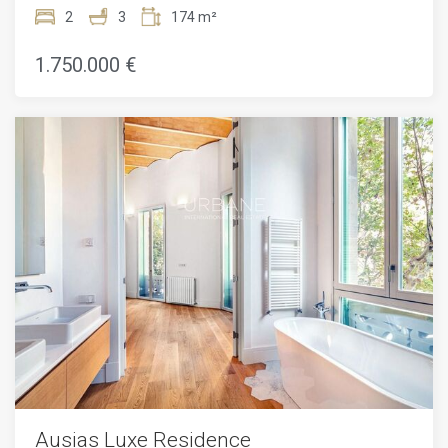
d'habitatges de luxe situada en un edifici d'angle de 1895.
2
3
174 m²
Aquest edifici de 6 plantes ha estat restaurat de manera
impecable, oferint una fusió perfecta entre la seva
1.750.000 €
arquitectura clàssica i uns interiors recentment renovats i
exquisits.Els residents gaudeixen d'una gran varietat
d'espais comuns, des d'un gimnàs modern amb spa fins a
un restaurant mediterrani saludable a la planta baixa. El
projecte està dissenyat per oferir el màxim confort al cor de
Barcelona, amb serveis de luxe com xòfer, seguretat
reforçada, consergeria multilingüe disponible 24 hores al
dia, lloguer de bicicletes, cabines de massatges i un
majordom virtual capaç de respondre instantàniament a
totes les sol·licituds enviades per missatge de text.Les
unitats disponibles varien entre 65 m² i 232 m², amb
configuracions de 1 a 3 dormitoris, algunes d'elles amb
terrasses o balcons. La joia d'aquesta residència és, sens
dubte, l'àtic de la sisena planta, que disposa d'una
espectacular terrassa privada amb vistes panoràmiques.
Els apartaments, dissenyats per l'estudi d'arquitectura
prestigiós Daar Architects, es distingeixen per un disseny
innovador i tecnologies de darrera generació, garantint un
confort de vida inigualable.Una oportunitat única per invertir
en una propietat realment excepcional al cor de Barcelona,
Ausias Luxe Residence