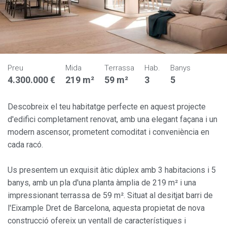
Preu
Mida
Terrassa
Hab.
Banys
4.300.000 €
219 m²
59 m²
3
5
Descobreix el teu habitatge perfecte en aquest projecte
d'edifici completament renovat, amb una elegant façana i un
modern ascensor, prometent comoditat i conveniència en
cada racó.
Us presentem un exquisit àtic dúplex amb 3 habitacions i 5
banys, amb un pla d'una planta àmplia de 219 m² i una
impressionant terrassa de 59 m². Situat al desitjat barri de
l'Eixample Dret de Barcelona, aquesta propietat de nova
construcció ofereix un ventall de característiques i