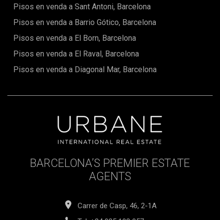
boutiques exclusives i opcions culturals, oferint el millor de
Pisos en venda a Sant Antoni, Barcelona
la ciutat a l'abast.No perdis l'oportunitat de viure en una
Pisos en venda a Barrio Gótico, Barcelona
propietat única, elegant i plena de llum. Contacta amb
nosaltres avui mateix per organitzar una visita privada.El
Pisos en venda a El Born, Barcelona
preu no inclou impostos, despeses de notaria o registre,
comissions d'agència ni despeses hipotecàries (si escau).
Pisos en venda a El Raval, Barcelona
Pisos en venda a Diagonal Mar, Barcelona
BARCELONA’S PREMIER ESTATE
AGENTS
Carrer de Casp, 46, 2-1A