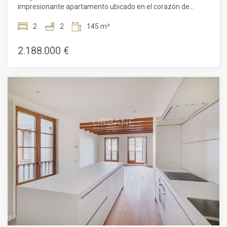
impresionante apartamento ubicado en el corazón de
Barcelona. Con una impresionante área de 145,12 metros
cuadrados, esta obra maestra contemporánea ofrece la
2
2
145 m²
combinación perfecta de elegancia y comodidad. Lo más
destacado de esta residencia es la amplia terraza de 67,56
2.188.000 €
metros cuadrados, donde puedes disfrutar de
impresionantes vistas al horizonte de la ciudad mientras
saboreas una taza de café por la mañana o disfrutas de
una copa de vino por la noche con tus seres queridos. Ya
sea para entretener al aire libre o relajarte en paz, esta
terraza lo tiene todo. Al entrar, descubrirás dos amplios
dormitorios, cada uno con su propio baño privado,
brindando un amplio espacio y privacidad para familias o
parejas. Los baños modernos y elegantes están acabados
con los más altos estándares, mostrando accesorios y
detalles impecables. La cocina totalmente equipada cuenta
con electrodomésticos modernos, creando un espacio ideal
para entusiastas culinarios que deseen preparar deliciosas
comidas y entretener a sus invitados. Amplio espacio de
almacenamiento y una distribución práctica aseguran un
área de trabajo funcional y eficiente para los chefs
aspirantes. La comodidad y el confort son características
clave de este apartamento, que incluye un ascensor para