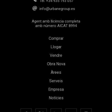
Tel.
+34 935 193 057
info@urbanegroup.es
Agent amb llicència completa
amb número AICAT 8994
Comprar
Llogar
Vendre
Obra Nova
Guardar configuració
Acceptar totes
Àrees
Serveis
Empresa
Notícies