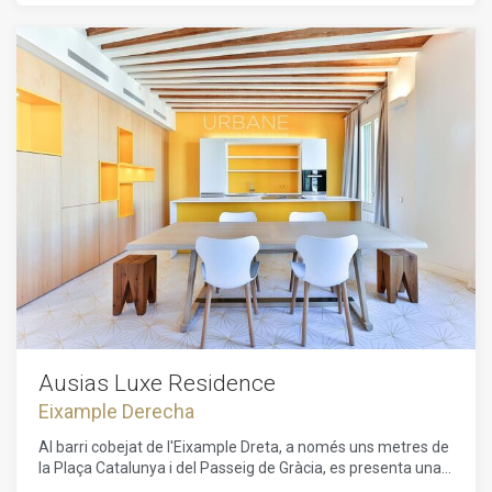
renovats.Els residents gaudeixen d'una varietat d'espais
comunitaris, que inclouen un gimnàs modern amb spa i un
restaurant mediterrani saludable a la planta baixa. El
projecte té com a objectiu oferir un confort màxim al cor de
Barcelona, amb serveis de luxe com un xofer, seguretat
reforçada, consergeria multilingüe disponible les 24 hores,
lloguer de bicicletes, cabines de massatge i un majordom
virtual que respon de manera instantània a qualsevol
petició.Els habitatges oscil·len entre 65 m² i 232 m², amb
configuracions d'1 a 3 habitacions, algunes amb terrasses o
balcons. La joia d'aquesta residència és, sens dubte, l'àtic de
la sisena planta, amb una espectacular terrassa privada que
ofereix vistes panoràmiques. Els apartaments, dissenyats
pel prestigiós despatx Daar Architects, es distingeixen per
un disseny innovador i tecnologia d'avantguarda, garantint
un confort de vida incomparable.Un autèntic refugi de luxe
al cor de Barcelona, que representa una oportunitat
d'inversió excepcional per a aquells que busquen una
propietat única que combini tradició, disseny i serveis
Ausias Luxe Residence
exclusius.
Eixample Derecha
Al barri cobejat de l'Eixample Dreta, a només uns metres de
la Plaça Catalunya i del Passeig de Gràcia, es presenta una
oportunitat única amb aquesta promoció exclusiva