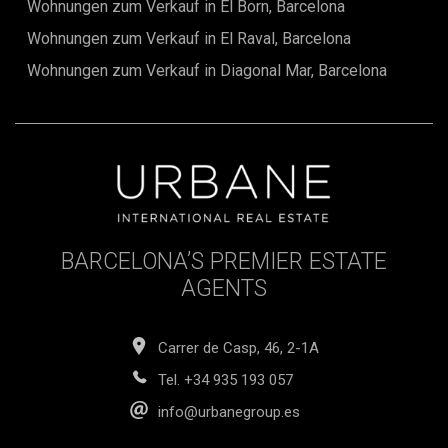
Wohnungen zum Verkauf in El Born, Barcelona
Renderings geben Ihnen die Möglichkeit, sich das
Endergebnis vorzustellen und in diesem einzigartigen Raum
Wohnungen zum Verkauf in El Raval, Barcelona
zu visualisieren. Bald wird diese Wohnung bereit sein, Ihnen
eine unvergleichliche Lebensqualität in einem der
Wohnungen zum Verkauf in Diagonal Mar, Barcelona
begehrtesten Viertel Barcelonas zu bieten.
BARCELONA’S PREMIER ESTATE
AGENTS
Carrer de Casp, 46, 2-1A
Tel.
+34 935 193 057
info@urbanegroup.es