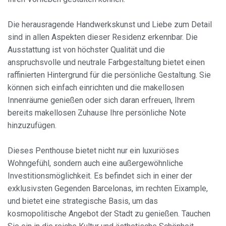
Die herausragende Handwerkskunst und Liebe zum Detail
sind in allen Aspekten dieser Residenz erkennbar. Die
Ausstattung ist von höchster Qualität und die
anspruchsvolle und neutrale Farbgestaltung bietet einen
raffinierten Hintergrund für die persönliche Gestaltung. Sie
können sich einfach einrichten und die makellosen
Innenräume genießen oder sich daran erfreuen, Ihrem
Cookies ändern
bereits makellosen Zuhause Ihre persönliche Note
hinzuzufügen.
Immer aktiv
Technik und Funktional
Dieses Penthouse bietet nicht nur ein luxuriöses
Diese Website verwendet eigene Cookies, um
Informationen zu sammeln, um unsere Dienste zu
Wohngefühl, sondern auch eine außergewöhnliche
verbessern. Wenn Sie weiter surfen, akzeptieren Sie deren
Investitionsmöglichkeit. Es befindet sich in einer der
Installation. Der Benutzer hat die Möglichkeit, seinen
Browser zu konfigurieren und auf Wunsch zu verhindern,
exklusivsten Gegenden Barcelonas, im rechten Eixample,
dass er auf seiner Festplatte installiert wird, obwohl er
bedenken muss, dass dies zu Schwierigkeiten beim
und bietet eine strategische Basis, um das
Navigieren auf der Website führen kann.
kosmopolitische Angebot der Stadt zu genießen. Tauchen