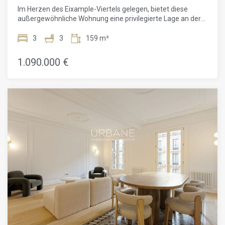
Im Herzen des Eixample-Viertels gelegen, bietet diese
außergewöhnliche Wohnung eine privilegierte Lage an der
Ecke der Gran Via und der Casanovas-Straße. Diese seltene
Immobilie, in einem Gebäude aus dem Jahr 1888, wird
3
3
159 m²
derzeit renoviert und wird bald verfügbar sein, um einen
modernen und raffinierten Lebensraum zu bieten.Die 145
1.090.000 €
m² große Wohnung befindet sich im 5. Stock eines
historischen Gebäudes und verfügt über drei geräumige
Schlafzimmer, darunter zwei Doppelzimmer mit eigenem
Bad. Jedes Schlafzimmer profitiert von natürlichem Licht
dank der großen Fenster, und die aktuellen Ausstattungen
verleihen einen modernen Touch, während sie den
ursprünglichen Charme der Architektur aus der damaligen
Zeit bewahren.Die Wohnung bietet auch drei sorgfältig
gestaltete Badezimmer. Sie werden die fünf Balkone zu
schätzen wissen, die zur Straße hinausgehen und einen
ungehinderten Blick auf das lebendige Treiben in diesem
dynamischen Viertel von Barcelona bieten, sowie eine
Terrasse, die ideal ist, um das mediterrane Klima zu
genießen.Das ViertelEixample ist eines der begehrtesten
Viertel Barcelonas, bekannt für seine beeindruckende
Architektur und kosmopolitische Atmosphäre. Sie sind nur
wenige Schritte von gehobenen Geschäften, gehobenen