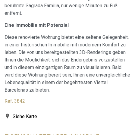
Navigieren auf der Website führen kann.
berühmte Sagrada Familia, nur wenige Minuten zu Fuß
entfernt.
Analytik und Anpassung
Eine Immobilie mit Potenzial
Sie ermöglichen die Beobachtung und Analyse des
Verhaltens der Nutzer dieser Website. Die durch diese Art
von Cookies gesammelten Informationen werden
Diese renovierte Wohnung bietet eine seltene Gelegenheit,
verwendet, um die Aktivität des Webs zu messen, um
in einer historischen Immobilie mit modernem Komfort zu
Benutzernavigationsprofile zu erstellen, um basierend auf
der Analyse der Nutzungsdaten der Benutzer des Dienstes
leben. Die von uns bereitgestellten 3D-Renderings geben
Verbesserungen einzuführen. Sie ermöglichen es uns, die
Ihnen die Möglichkeit, sich das Endergebnis vorzustellen
Präferenzinformationen des Benutzers zu speichern, um
die Qualität unserer Dienstleistungen zu verbessern und
und in diesem einzigartigen Raum zu visualisieren. Bald
durch empfohlene Produkte ein besseres Erlebnis zu
wird diese Wohnung bereit sein, Ihnen eine unvergleichliche
bieten.
Lebensqualität in einem der begehrtesten Viertel
Barcelonas zu bieten.
Marketing und Publizität
Ref. 3842
Diese Cookies werden verwendet, um Informationen über
die Präferenzen und persönlichen Entscheidungen des
Benutzers durch die kontinuierliche Beobachtung seiner
Surfgewohnheiten zu speichern. Dank ihnen können wir
Siehe Karte
die Surfgewohnheiten auf der Website kennen und
Werbung in Bezug auf das Surfprofil des Benutzers
anzeigen.