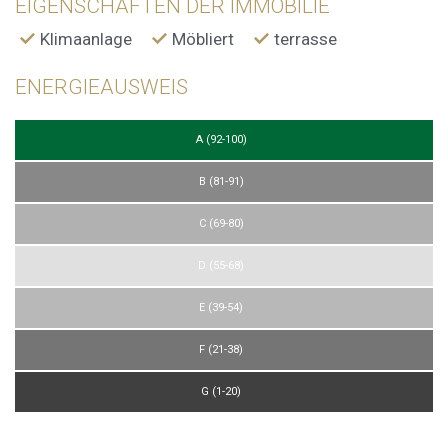
EIGENSCHAFTEN DER IMMOBILIE
Klimaanlage
Möbliert
terrasse
ENERGIEAUSWEIS
A (92-100)
B (81-91)
C (69-80)
D (55-68)
E (39-54)
F (21-38)
G (1-20)