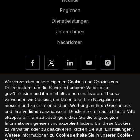
l'Eixample ist ein wahres Immobilienjuwel, perfekt für
diejenigen, die eine Kombination aus Eleganz, Komfort und
Regionen
erstklassigen Annehmlichkeiten in einer einzigartigen
Umgebung suchen. Das durchdachte Design und die
Dienstleistungen
hervorragende Lage machen sie zu einem idealen Zuhause,
um die beste Lebensqualität in Barcelona zu genießen.
Unternehmen
Nachrichten
Wir verwenden unsere eigenen Cookies und Cookies von
Drittanbietern, um die Sicherheit unserer Website zu
Copyright © 2026 Urbane International Real Estate
gewährleisten und ihren Inhalt zu personalisieren. Ebenso
Rechtshinweis der Website
verwenden wir Cookies, um Daten über Ihre Navigation zu
messen und zu erhalten und um Werbung an Ihren Geschmack
Datenschutzbestimmungen
und Ihre Vorlieben anzupassen. Drücken Sie die Schaltfläche "Alle
akzeptieren", um zu bestätigen, dass Sie die angezeigten
Cookie-Richtlinie
Informationen gelesen und akzeptiert haben. Um diese Cookies
zu verwalten oder zu deaktivieren, klicken Sie auf "Einstellungen".
by
iEstrategic
Weitere Informationen zu Cookies erhalte Sie in unserer
Cookie-