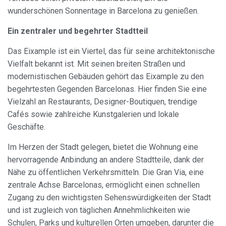
wunderschönen Sonnentage in Barcelona zu genießen.
Ein zentraler und begehrter Stadtteil
Das Eixample ist ein Viertel, das für seine architektonische
Vielfalt bekannt ist. Mit seinen breiten Straßen und
modernistischen Gebäuden gehört das Eixample zu den
begehrtesten Gegenden Barcelonas. Hier finden Sie eine
Vielzahl an Restaurants, Designer-Boutiquen, trendige
Cafés sowie zahlreiche Kunstgalerien und lokale
Cookies ändern
Geschäfte.
Im Herzen der Stadt gelegen, bietet die Wohnung eine
Immer aktiv
Technik und Funktional
hervorragende Anbindung an andere Stadtteile, dank der
Diese Website verwendet eigene Cookies, um
Nähe zu öffentlichen Verkehrsmitteln. Die Gran Via, eine
Informationen zu sammeln, um unsere Dienste zu
zentrale Achse Barcelonas, ermöglicht einen schnellen
verbessern. Wenn Sie weiter surfen, akzeptieren Sie deren
Installation. Der Benutzer hat die Möglichkeit, seinen
Zugang zu den wichtigsten Sehenswürdigkeiten der Stadt
Browser zu konfigurieren und auf Wunsch zu verhindern,
und ist zugleich von täglichen Annehmlichkeiten wie
dass er auf seiner Festplatte installiert wird, obwohl er
bedenken muss, dass dies zu Schwierigkeiten beim
Schulen, Parks und kulturellen Orten umgeben, darunter die