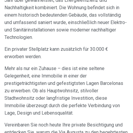
Jahr über gewährleistet, das Energieeffizienz und
dass er auf seiner Festplatte installiert wird, obwohl er
Nachhaltigkeit kombiniert. Die Wohnung befindet sich in
bedenken muss, dass dies zu Schwierigkeiten beim
Navigieren auf der Website führen kann.
einem historisch bedeutenden Gebäude, das vollständig
und umfassend saniert wurde, einschließlich neuer Elektro-
Analytik und Anpassung
und Sanitärinstallationen sowie moderner nachhaltiger
Technologien.
Sie ermöglichen die Beobachtung und Analyse des
Verhaltens der Nutzer dieser Website. Die durch diese Art
Ein privater Stellplatz kann zusätzlich für 30.000 €
von Cookies gesammelten Informationen werden
verwendet, um die Aktivität des Webs zu messen, um
erworben werden.
Benutzernavigationsprofile zu erstellen, um basierend auf
der Analyse der Nutzungsdaten der Benutzer des Dienstes
Mehr als nur ein Zuhause – dies ist eine seltene
Verbesserungen einzuführen. Sie ermöglichen es uns, die
Präferenzinformationen des Benutzers zu speichern, um
Gelegenheit, eine Immobilie in einer der
die Qualität unserer Dienstleistungen zu verbessern und
durch empfohlene Produkte ein besseres Erlebnis zu
prestigeträchtigsten und gefestigtsten Lagen Barcelonas
bieten.
zu erwerben. Ob als Hauptwohnsitz, stilvoller
Stadtwohnsitz oder langfristige Investition, diese
Marketing und Publizität
Immobilie überzeugt durch die perfekte Verbindung von
Lage, Design und Lebensqualität.
Diese Cookies werden verwendet, um Informationen über
die Präferenzen und persönlichen Entscheidungen des
Benutzers durch die kontinuierliche Beobachtung seiner
Vereinbaren Sie noch heute Ihre private Besichtigung und
Surfgewohnheiten zu speichern. Dank ihnen können wir
die Surfgewohnheiten auf der Website kennen und
entdecken Sie, warum die Via Augusta zu den begehrtesten