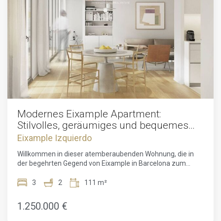
Modernes Eixample Apartment:
Stilvolles, geräumiges und bequemes
Wohnen
Eixample Izquierdo
Willkommen in dieser atemberaubenden Wohnung, die in
der begehrten Gegend von Eixample in Barcelona zum
Verkauf steht. Zum Preis von 1.250.000 Euro verfügt diese
bemerkenswerte Immobilie über drei Balkone, zwei
3
2
111 m²
Badezimmer und drei geräumige Schlafzimmer. Betreten
Sie das elegant gestaltete Innere dieser Wohnung und
1.250.000 €
lassen Sie sich von ihrem Charme verzaubern. Die drei
Balkone bieten reichlich Tageslicht und schaffen eine helle