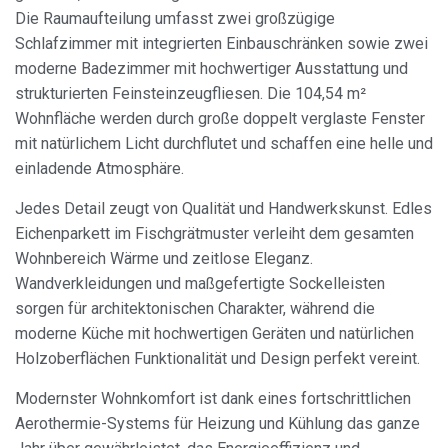
Die Raumaufteilung umfasst zwei großzügige
Schlafzimmer mit integrierten Einbauschränken sowie zwei
moderne Badezimmer mit hochwertiger Ausstattung und
strukturierten Feinsteinzeugfliesen. Die 104,54 m²
Wohnfläche werden durch große doppelt verglaste Fenster
mit natürlichem Licht durchflutet und schaffen eine helle und
einladende Atmosphäre.
Jedes Detail zeugt von Qualität und Handwerkskunst. Edles
Eichenparkett im Fischgrätmuster verleiht dem gesamten
Wohnbereich Wärme und zeitlose Eleganz.
Wandverkleidungen und maßgefertigte Sockelleisten
Cookies ändern
sorgen für architektonischen Charakter, während die
moderne Küche mit hochwertigen Geräten und natürlichen
Immer aktiv
Technik und Funktional
Holzoberflächen Funktionalität und Design perfekt vereint.
Diese Website verwendet eigene Cookies, um
Modernster Wohnkomfort ist dank eines fortschrittlichen
Informationen zu sammeln, um unsere Dienste zu
verbessern. Wenn Sie weiter surfen, akzeptieren Sie deren
Aerothermie-Systems für Heizung und Kühlung das ganze
Installation. Der Benutzer hat die Möglichkeit, seinen
Browser zu konfigurieren und auf Wunsch zu verhindern,