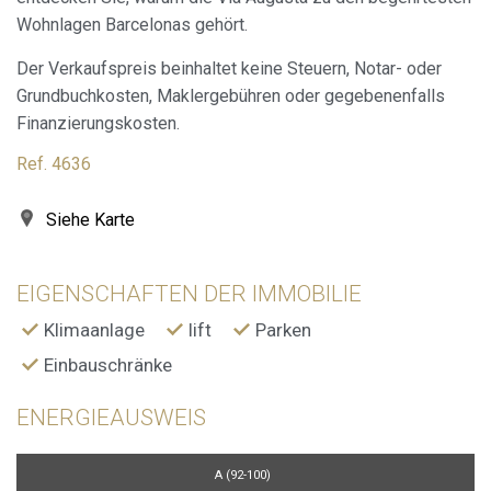
Werbung in Bezug auf das Surfprofil des Benutzers
Wohnlagen Barcelonas gehört.
anzeigen.
Der Verkaufspreis beinhaltet keine Steuern, Notar- oder
Grundbuchkosten, Maklergebühren oder gegebenenfalls
Finanzierungskosten.
Ref. 4636
Siehe Karte
EIGENSCHAFTEN DER IMMOBILIE
Klimaanlage
lift
Parken
Einbauschränke
ENERGIEAUSWEIS
A (92-100)