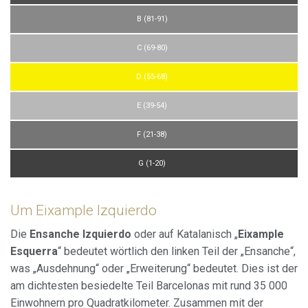
B (81-91)
C (69-80)
D (55-68)
E (39-54)
F (21-38)
G (1-20)
Um Eixample Izquierdo
Die
Ensanche Izquierdo
oder auf Katalanisch „
Eixample
Esquerra
“ bedeutet wörtlich den linken Teil der „Ensanche“,
was „Ausdehnung“ oder „Erweiterung“ bedeutet. Dies ist der
am dichtesten besiedelte Teil Barcelonas mit rund 35 000
Einwohnern pro Quadratkilometer. Zusammen mit der