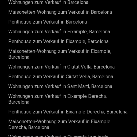
Renderings geben Ihnen die Möglichkeit, sich das
Wohnungen zum Verkauf in Barcelona
Badezimmer ist modern und funktional, mit großer Liebe
Endergebnis vorzustellen und in diesem einzigartigen Raum
zum Detail gestaltet. Die Wohnung verfügt auch über ein
Maisonetten-Wohnung zum Verkauf in Barcelona
zu visualisieren. Bald wird diese Wohnung bereit sein, Ihnen
Gäste-WC.Diese außergewöhnliche Immobilie befindet sich
eine unvergleichliche Lebensqualität in einem der
Penthouse zum Verkauf in Barcelona
in einem der begehrtesten Viertel Barcelonas, dem
begehrtesten Viertel Barcelonas zu bieten.
Eixample, das für seine breiten Alleen, modernistische
Wohnungen zum Verkauf in Eixample, Barcelona
Architektur und die Nähe zu zahlreichen Restaurants,
Geschäften und Grünflächen bekannt ist. Außerdem sind
Penthouse zum Verkauf in Eixample, Barcelona
Sie nur wenige Schritte vom ikonischen Passeig de Gràcia
Maisonetten-Wohnung zum Verkauf in Eixample,
mit seinen berühmten Wahrzeichen entfernt und in der
Barcelona
Nähe des lebhaften Viertels Gràcia, das einen dynamischen
urbanen Lebensstil bietet.Die Wohnung wird in wenigen
Wohnungen zum Verkauf in Ciutat Vella, Barcelona
Monaten fertiggestellt sein, und wenn die Renovierungen
abgeschlossen sind, wird sie den Fotos ähneln und eine
Penthouse zum Verkauf in Ciutat Vella, Barcelona
perfekte Balance zwischen modernem Komfort und
Wohnungen zum Verkauf in Sant Marti, Barcelona
historischem Charakter bieten.
Wohnungen zum Verkauf in Eixample Derecha,
Barcelona
Penthouse zum Verkauf in Eixample Derecha, Barcelona
Maisonetten-Wohnung zum Verkauf in Eixample
Derecha, Barcelona