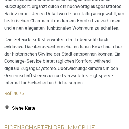
Rückzugsort, ergänzt durch ein hochwertig ausgestattetes
Badezimmer. Jedes Detail wurde sorgfältig ausgewählt, um
historischen Charme mit modernem Komfort zu verbinden
und einen eleganten, funktionalen Wohnraum zu schaffen.
Cookies ändern
Das Gebäude selbst erweitert den Lebensstil durch
exklusive Dachterrassenbereiche, in denen Bewohner über
der historischen Skyline der Stadt entspannen können. Ein
Immer aktiv
Technik und Funktional
Concierge-Service bietet täglichen Komfort, während
Diese Website verwendet eigene Cookies, um
digitale Zugangssysteme, Überwachungskameras in den
Informationen zu sammeln, um unsere Dienste zu
verbessern. Wenn Sie weiter surfen, akzeptieren Sie deren
Gemeinschaftsbereichen und verwaltetes Highspeed-
Installation. Der Benutzer hat die Möglichkeit, seinen
Internet für Sicherheit und Ruhe sorgen.
Browser zu konfigurieren und auf Wunsch zu verhindern,
dass er auf seiner Festplatte installiert wird, obwohl er
bedenken muss, dass dies zu Schwierigkeiten beim
Ref. 4675
Navigieren auf der Website führen kann.
Siehe Karte
Analytik und Anpassung
Sie ermöglichen die Beobachtung und Analyse des
Verhaltens der Nutzer dieser Website. Die durch diese Art
EIGENSCHAFTEN DER IMMOBILIE