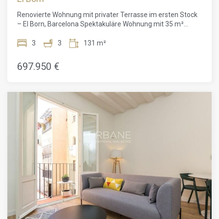
Boutiquen und Restaurants machen das Viertel so beliebt.
Renovierte Wohnung mit privater Terrasse im ersten Stock
In der Nähe: Ciutadella-Park, Gotisches Viertel, Eixample und
– El Born, Barcelona Spektakuläre Wohnung mit 35 m²
Barceloneta-Strand. Öffentliche Verkehrsmittel in
privater Terrasse in El Born – Licht, Design und
Gehweite.Die Wohnung ist sofort verfügbar. Verpassen Sie
ExklusivitätUrbane International Real Estate präsentiert
3
3
131 m²
nicht diese einmalige Gelegenheit – kontaktieren Sie uns für
exklusiv diese beeindruckende Immobilie im Herzen des
eine Besichtigung!
Viertels Sant Pere – Santa Caterina, in einem eleganten,
697.950 €
vollständig renovierten herrschaftlichen Gebäude, nur
wenige Schritte vom emblematischen Palau de la Música
Catalana und in der Nähe des Parc de la Ciutadella
entfernt.Das Gebäude wurde komplett modernisiert und
verbindet den klassischen Charme traditioneller Architektur
mit modernstem Komfort. Es verfügt über einen neuen
Aufzug mit direktem Zugang zur Wohnung,
Sicherheitskameras, Highspeed-Internet und nur eine
Wohnung pro Etage, was Ruhe, Privatsphäre und ein hohes
Maß an Exklusivität garantiert.Die Wohnung befindet sich im
ersten Stock und besticht durch ihre Großzügigkeit, ihre
funktionale Raumaufteilung und ihre herrliche private
Terrasse von ca. 35 m² in der oberen Etage, die über eine
bequeme Innentreppe erreichbar ist. Ein idealer Ort, um das
Leben im Freien im Zentrum Barcelonas zu genießen.Der
Innenbereich bietet ein helles Wohnzimmer, einen