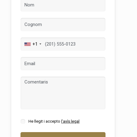
+1
tivades
 de
tal·lació
 així ho
n
na web.
He llegit i accepto
l'avís legal
oc web.
urament