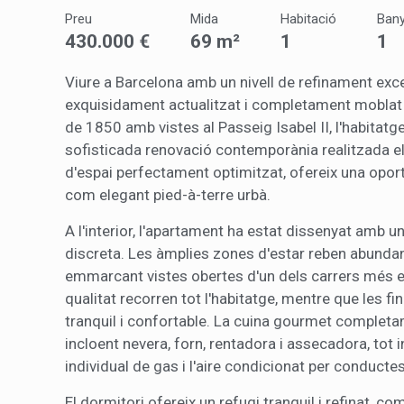
introdui
Preu
Mida
Habitació
Ban
Permeten
430.000 €
69 m²
1
1
nostres
Viure a Barcelona amb un nivell de refinament exc
Marketi
exquisidament actualitzat i completament moblat al 
Aqueste
de 1850 amb vistes al Passeig Isabel II, l'habita
preferèn
sofisticada renovació contemporània realitzada e
dels se
navegaci
d'espai perfectament optimitzat, ofereix una oport
l'usuari.
com elegant pied-à-terre urbà.
A l'interior, l'apartament ha estat dissenyat amb un
discreta. Les àmplies zones d'estar reben abundant 
emmarcant vistes obertes d'un dels carrers més e
qualitat recorren tot l'habitatge, mentre que les 
tranquil i confortable. La cuina gourmet complet
incloent nevera, forn, rentadora i assecadora, tot 
individual de gas i l'aire condicionat per conducte
El dormitori ofereix un refugi tranquil i refinat, 