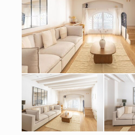
Modif
Tècniq
Aquest l
millorar
de les m
desitja,
compte 
Analít
Permete
La info
de l'act