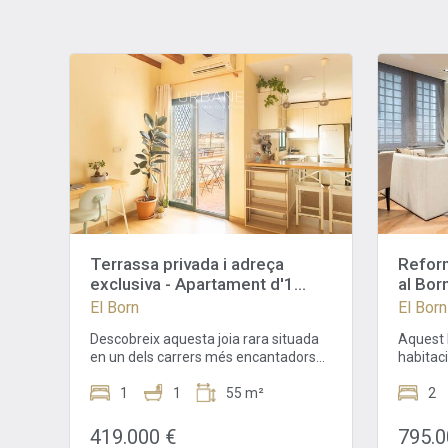
Terrassa privada i adreça
Reform
exclusiva - Apartament d'1
al Born
habitació al cor d'El Born
El Born
El Born
Descobreix aquesta joia rara situada
Aquest 
en un dels carrers més encantadors
habitaci
del barri històric d'El Born: un elegant
recentm
apartament d'1 habitació amb
1
1
55 m²
Born. A
2
terrassa privada, un luxe absolut al cor
superfíc
de Barcelona. Aquest apartament
troba a 
419.000 €
795.0
ofereix un ambient càlid i funcional,
el Barri 