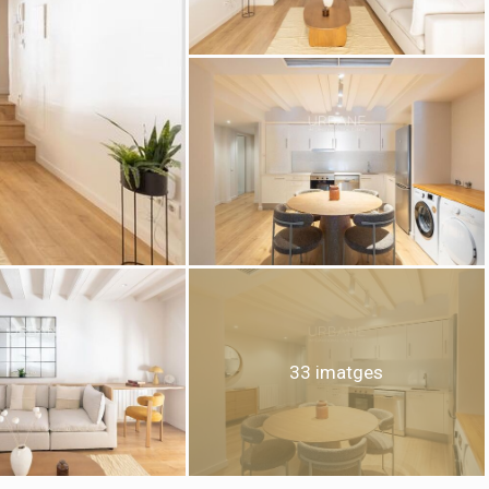
icar cookies
ues i funcionals
Sempre ac
loc web utilitza cookies pròpies per recopilar informació amb la finalitat
 els nostres serveis. Si continua navegant, suposa l'acceptació de la ins
ateixes. L'usuari té la possibilitat de configurar el navegador podent, si
 impedir que siguin instal·lades al disc dur, encara que haurà de tenir e
que aquesta acció podrà ocasionar dificultats de navegació de la pàgi
33 imatges
iques i personalització
n fer el seguiment i l'anàlisi del comportament dels usuaris d'aquest ll
rmació recollida mitjançant aquest tipus de cookies s'utilitza en el mes
ivitat del web per a l'elaboració de perfils de navegació dels usuaris per