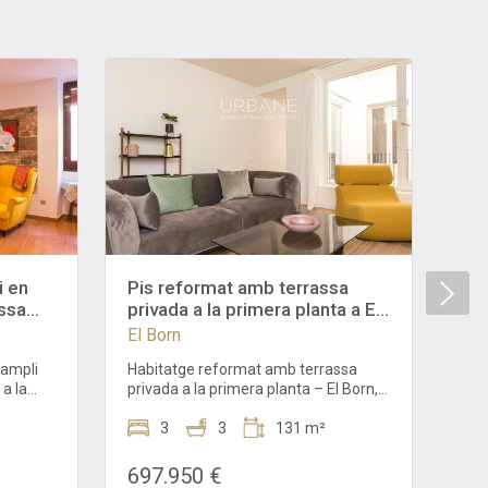
i en
Pis reformat amb terrassa
Pi
ssa
privada a la primera planta a El
pri
Born, Barcelona
Ba
El Born
El 
ampli
Habitatge reformat amb terrassa
Pis
a la
privada a la primera planta – El Born,
40 m²
 situat
Barcelona Espectacular habitatge
exc
més vius
amb terrassa privada de 35 m² a El
3
3
131 m²
m² a
ocs
Born – Llum, disseny i
una
el famós
exclusivitatUrbane International Real
Int
697.950 €
52
 cap
Estate presenta en exclusiva aquesta
exc