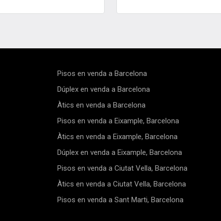
e la Barceloneta, que és molt a
altre cultura, història i vida ur
 l'apartament. També és a
contemporània.Recentment r
 la Catedral de Santa Maria del
l'habitatge manté detalls
l Parc de la Ciutadella.
arquitectònics originals tot ofe
 àrea disposa de tots els
comoditats modernes. Els ter
que necessitarà just al costat
fusta donen calidesa i autentic
nou habitatge!En entrar a
creant un ambient acollidor. L
ment, trobem l'espai de la sala
distribució oberta i lluminosa i
Pisos en venda a Barcelona
 i el menjador. Compta amb
una cuina equipada amb
na oberta equipada amb
electrodomèstics moderns, m
Dúplex en venda a Barcelona
domèstics d'alta gamma. Si
acollidor i sala d'estar còmod
Àtics en venda a Barcelona
m pel passadís principal,
accés a un petit balcó per gaud
n petit espai per a la
cafè matinal.L'habitació doble
Pisos en venda a Eixample, Barcelona
ia que condueix al primer
situada a la part posterior, és 
 bany té acabats bonics i una
tranquil. El bany és modern i
Àtics en venda a Eixample, Barcelona
e dutxa. Després, tenim
completament equipat.Un del
ció individual amb armaris
atractius és l'accés a una terr
Dúplex en venda a Eixample, Barcelona
ts. Aquesta habitació també
comunitària al terrat, just a so
Pisos en venda a Ciutat Vella, Barcelona
tilitzar com a despatx.
pis. Un espai exterior molt poc
t, trobem l'habitació
habitual al centre històric que
Àtics en venda a Ciutat Vella, Barcelona
l. En entrar-hi, trobem un petit
vistes espectaculars dels terr
. Després, hi ha l'habitació en
Barcelona—ideal per prendre el
Pisos en venda a Sant Marti, Barcelona
bitació dóna accés a un bany
llegir o veure la posta de sol.E
e.Les fotos d'aquest anunci
destaca pel seu encant únic, 