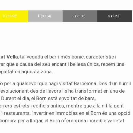
D (55-68)
E (39-54)
F (21-38)
G (1-20)
at Vella
, tal vegada el barri més bonic, característic i
nyar que a causa del seu encant i bellesa únics, rebem una
pietat en aquesta zona.
 per a qualsevol que hagi visitat Barcelona. Des d'un humil
olucionant des de llavors i s'ha transformat en una de
urant el dia, el Born està envoltat de bars,
rrers estrets i edificis antics, mentre que a la nit la gent
 i restaurants. Invertir en immobles en el Born és una opció
ompra per a llogar, el Born ofereix una increïble varietat