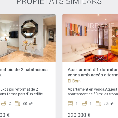
PROPIETATS SIMILARS
at pis de 2 habitacions
Apartament d'1 dormitor
.
venda amb accés a terra
comunitària – El Born
El Born
luxós pis reformat de 2
Apartament en venda.Aquest 
ons forma part d'un edifici
apartament de 50 m² es troba 
ent reformat en venda al
quart planta d'un edifici clàssic
questa propietat té una
2
88 m²
al cor del Born, un dels barris 
1
1
50 m²
ie habitable de 88 m2. Es
i sol·licitats de Barcelona. A p
l'Avinguda del Mar, que separa
passos del carrer Princesa i d
00 €
320.000 €
Gòtic i el Born i condueix a la
Museu Picasso, combina com