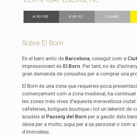
A (92-100)
B (81-91)
C (69-80)
Sobre El Born
En el barri antic de
Barcelona
, conegut com a
Ciut
impressionant és
El Born
. Per tant, no és d'estra
gran demanda de consultes per a comprar una pro
El Born és una zona que requereix poca presentació
començament com a zona medieval, ha continuat ev
les zones més vives d'aquesta meravellosa ciutat. D
cafeteries, botigues boutique i tot un laberint de ca
acudeix al
Passeig del Born
per a gaudir dels bars
òbvia per a molts; sigui per a ús personal o com a c
d'immobles.