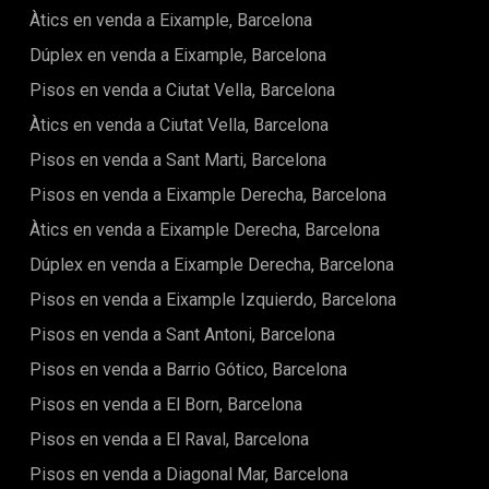
o per concertar una visita privada, no dubti a contactar amb
habitatge que combina ubicació, caràcter i funcionalitat en
Àtics en venda a Eixample, Barcelona
Urbane International Real Estate.
un dels barris més emblemàtics de Barcelona.El preu de
Dúplex en venda a Eixample, Barcelona
venda no inclou impostos, despeses de notaria o registre,
honoraris d'agència ni despeses relacionades amb la
Pisos en venda a Ciutat Vella, Barcelona
hipoteca (si escau).
Àtics en venda a Ciutat Vella, Barcelona
Pisos en venda a Sant Marti, Barcelona
Pisos en venda a Eixample Derecha, Barcelona
Àtics en venda a Eixample Derecha, Barcelona
Dúplex en venda a Eixample Derecha, Barcelona
Pisos en venda a Eixample Izquierdo, Barcelona
Pisos en venda a Sant Antoni, Barcelona
Pisos en venda a Barrio Gótico, Barcelona
Pisos en venda a El Born, Barcelona
Pisos en venda a El Raval, Barcelona
Pisos en venda a Diagonal Mar, Barcelona