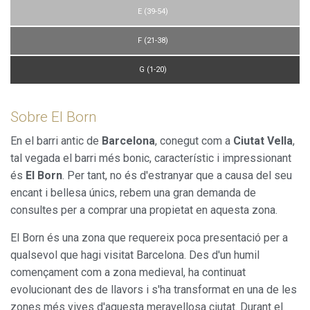
E (39-54)
F (21-38)
G (1-20)
Sobre El Born
En el barri antic de
Barcelona
, conegut com a
Ciutat Vella
,
tal vegada el barri més bonic, característic i impressionant
és
El Born
. Per tant, no és d'estranyar que a causa del seu
encant i bellesa únics, rebem una gran demanda de
consultes per a comprar una propietat en aquesta zona.
El Born és una zona que requereix poca presentació per a
qualsevol que hagi visitat Barcelona. Des d'un humil
començament com a zona medieval, ha continuat
evolucionant des de llavors i s'ha transformat en una de les
zones més vives d'aquesta meravellosa ciutat. Durant el