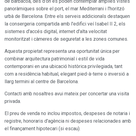
de barbacoa, des d'on es poden contemplar àmplies vistes
Analítiques i personalització
panoràmiques sobre el port, el mar Mediterrani i l'horitzó
Permeten fer el seguiment i l'anàlisi del comportament
urbà de Barcelona. Entre els serveis addicionals destaquen
dels usuaris d'aquest lloc web. La informació recollida
mitjançant aquest tipus de cookies s'utilitza en el
la consergeria compartida amb l'edifici veí Isabel II 2, els
mesurament de l'activitat del web per a l'elaboració de
perfils de navegació dels usuaris per introduir millores en
sistemes d'accés digital, internet d'alta velocitat
funció de l'anàlisi de les dades d'ús que fan els usuaris del
monitoritzat i càmeres de seguretat a les zones comunes.
servei. Permeten desar la informació de preferència de
l'usuari per millorar la qualitat dels nostres serveis i oferir
una millor experiència a través de productes recomanats.
Aquesta propietat representa una oportunitat única per
combinar arquitectura patrimonial i estil de vida
Marketing i publicitat
contemporani en una ubicació històrica privilegiada, tant
com a residència habitual, elegant pied-à-terre o inversió a
Aquestes cookies són utilitzades per emmagatzemar
llarg termini al centre de Barcelona.
informació sobre les preferències i les eleccions personals
de l'usuari a través de l'observació continuada dels seus
hàbits de navegació. Gràcies a elles, podem conèixer els
Contacti amb nosaltres avui mateix per concertar una visita
hàbits de navegació al lloc web i mostrar publicitat
relacionada amb el perfil de navegació de l'usuari.
privada.
El preu de venda no inclou impostos, despeses de notaria i
registre, honoraris d'agència ni despeses relacionades amb
el finançament hipotecari (si escau).