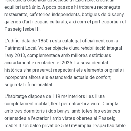
equilibri urbà únic. A pocs passos hi trobareu reconeguts
restaurants, cafeteries independents, botigues de disseny,
galeries d'art i espais culturals, així com el port esportiu i el
Passeig Isabel II.
L'edifici data de 1850 i està catalogat oficialment com a
Patrimoni Local. Va ser objecte d'una rehabilitació integral
l'any 2013, complementada amb millores estètiques
acuradament executades el 2025. La seva identitat
històrica s'ha preservat respectant els elements originals i
incorporant alhora els estàndards actuals de confort,
seguretat i funcionalitat.
L'habitatge disposa de 119 m² interiors i es lliura
completament moblat, llest per entrar-hi a viure. Compta
amb tres dormitoris i dos banys, amb totes les estances
orientades a l'exterior i amb vistes obertes al Passeig
Isabel II. Un balcó privat de 5,60 m² amplia l'espai habitable