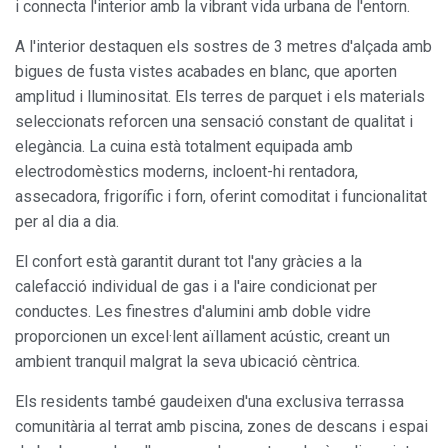
i connecta l'interior amb la vibrant vida urbana de l'entorn.
A l'interior destaquen els sostres de 3 metres d'alçada amb
bigues de fusta vistes acabades en blanc, que aporten
amplitud i lluminositat. Els terres de parquet i els materials
seleccionats reforcen una sensació constant de qualitat i
elegància. La cuina està totalment equipada amb
electrodomèstics moderns, incloent-hi rentadora,
Modificar cookies
assecadora, frigorífic i forn, oferint comoditat i funcionalitat
per al dia a dia.
Sempre activades
Tècniques i funcionals
El confort està garantit durant tot l'any gràcies a la
calefacció individual de gas i a l'aire condicionat per
Aquest lloc web utilitza cookies pròpies per recopilar
informació amb la finalitat de millorar els nostres serveis.
conductes. Les finestres d'alumini amb doble vidre
Si continua navegant, suposa l'acceptació de la instal·lació
proporcionen un excel·lent aïllament acústic, creant un
de les mateixes. L'usuari té la possibilitat de configurar el
navegador podent, si així ho desitja, impedir que siguin
ambient tranquil malgrat la seva ubicació cèntrica.
instal·lades al disc dur, encara que haurà de tenir en
compte que aquesta acció podrà ocasionar dificultats de
navegació de la pàgina web.
Els residents també gaudeixen d'una exclusiva terrassa
comunitària al terrat amb piscina, zones de descans i espai