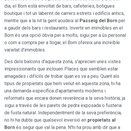
dia, el Born està envoltat de bars, cafeteries, botigues
boutique i tot un laberint de carrers estrets i edificis antics,
mentre que a la nit la gent acudeix al
Passeig del Born
per
a gaudir dels bars i restaurants. Invertir en immobles en el
Born és una opció òbvia per a molts; sigui per a ús personal
o com a compra per a llogar, el Born ofereix una increïble
varietat d'immobles.
Des dels balcons d'aquesta zona, s'aprecien unes vistes
impressionants que inclouen Places que semblen estar
amagades i difícils de trobar quan es va a peu. Quant als
tipus de propietats que hem venut en aquesta zona, hi ha
una demanda específica d'apartaments moderns i
reformats que encara donen reverència a la seva història, ja
sigui a través de les parets de pedra exposada o fusteria
de fusta natural. Independentment de la seva preferència,
no hi ha dubte que qualsevol inversió en
propietats al
Born
és segur que val la pena. N'hi ha prou amb dir que a