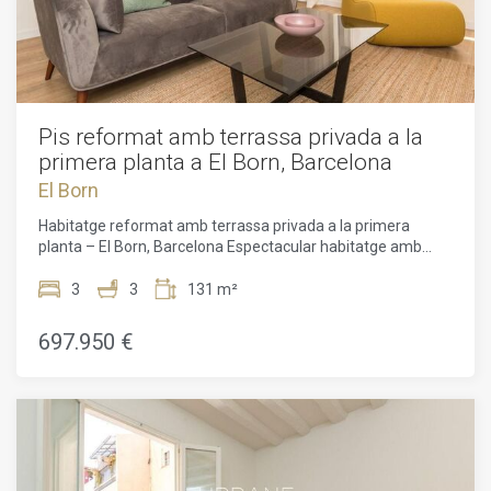
plenes de vida, galeries d'art, botigues de disseny i una gran
oferta gastronòmica. Molt a prop de la Ciutadella, el Gòtic,
l'Eixample i la platja de la Barceloneta. Excel·lent connexió
amb transport públic.Disponible immediatament. No deixis
escapar aquesta oportunitat única—contacta'ns per
concertar una visita!
Pis reformat amb terrassa privada a la
primera planta a El Born, Barcelona
El Born
Habitatge reformat amb terrassa privada a la primera
planta – El Born, Barcelona Espectacular habitatge amb
terrassa privada de 35 m² a El Born – Llum, disseny i
exclusivitatUrbane International Real Estate presenta en
3
3
131 m²
exclusiva aquesta impressionant propietat situada al bell
mig del barri de Sant Pere – Santa Caterina, dins d'una
697.950 €
elegant finca règia completament rehabilitada, a pocs
passos de l'emblemàtic Palau de la Música Catalana i molt a
prop del Parc de la Ciutadella.L'edifici ha estat renovat
íntegrament, combinant el caràcter clàssic de l'arquitectura
tradicional amb les comoditats més actuals. Disposa
d'ascensor nou amb accés directe a l'habitatge, càmeres de
seguretat, internet d'alta velocitat i un únic habitatge per