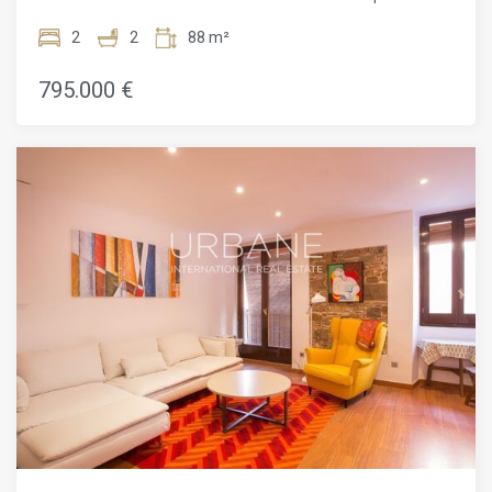
de Ciutat Vella, l'immoble està envoltat de restaurants de
propietat té una superfície habitable de 88 m2. Es troba a
prestigi, botigues, espais culturals, el port esportiu i
l'Avinguda del Mar, que separa el Barri Gòtic i el Born i
2
2
88 m²
excel·lents connexions de transport, oferint una vida urbana
condueix a la platja de la Barceloneta, que és molt a prop de
vibrant amb un refugi tranquil en alçada.
l'apartament. També és a prop de la Catedral de Santa
795.000 €
Maria del Mar i del Parc de la Ciutadella. Aquesta àrea
disposa de tots els serveis que necessitarà just al costat del
seu nou habitatge!En entrar a l'apartament, trobem l'espai
de la sala d'estar i el menjador. Compta amb una cuina
oberta equipada amb electrodomèstics d'alta gamma. Si
continuem pel passadís principal, trobem un petit espai per
a la bugaderia que condueix al primer bany. El bany té
acabats bonics i una platja de dutxa. Després, tenim
l'habitació individual amb armaris encastats. Aquesta
habitació també es pot utilitzar com a despatx. Finalment,
trobem l'habitació principal. En entrar-hi, trobem un petit
vestidor. Després, hi ha l'habitació en si. L'habitació dóna
accés a un bany en suite.Les fotos d'aquest anunci
corresponen a l'apartament d'exposició, però tots els
apartaments tindran el mateix disseny.Descobreixi
l'extraordinari a la nostra selecció de propietats a
Barcelona.El BornEl barri del Born és part del casc antic de
Barcelona. Té carrers estrets i places precioses arreu. Hi ha
moltes botigues i botiguetes diverses, restaurants locals i