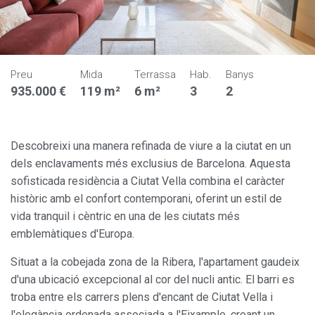
Preu
Mida
Terrassa
Hab.
Banys
935.000 €
119 m²
6 m²
3
2
Descobreixi una manera refinada de viure a la ciutat en un
dels enclavaments més exclusius de Barcelona. Aquesta
sofisticada residència a Ciutat Vella combina el caràcter
històric amb el confort contemporani, oferint un estil de
vida tranquil i cèntric en una de les ciutats més
emblemàtiques d'Europa.
Situat a la cobejada zona de la Ribera, l'apartament gaudeix
d'una ubicació excepcional al cor del nucli antic. El barri es
troba entre els carrers plens d'encant de Ciutat Vella i
l'elegància ordenada associada a l'Eixample, creant un