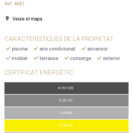
Ref. 4681
Veure el mapa
CARACTERÍSTIQUES DE LA PROPIETAT
piscina
aire condicionat
ascensor
moblat
terrassa
conserge
exterior
CERTIFICAT ENERGÈTIC
A (92-100)
B (81-91)
C (69-80)
D (55-68)