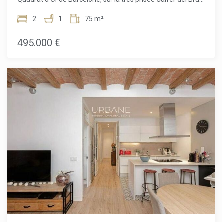
Parfaitement située entre élégance, culture et vie urbaine
animée, cette adresse est tout simplement imbattable.
2
1
75 m²
Vivre ici signifie être à quelques pas de l'architecture
moderniste la plus emblématique, de cafés chaleureux, de
495.000 €
boutiques exclusives et d'excellentes connexions en
transports en commun. Tout ce qui fait la renommée de
Barcelone est à portée de main, de l'atmosphère raffinée de
l'Eixample à l'énergie dynamique du centre-ville. Il n'existe
pas d'emplacement plus unique et exclusif que celui-ci.Ce
penthouse de 71 m², plein de caractère et de potentiel, situé
dans un immeuble de type « finca regia » dans la Dreta de
l'Eixample à Barcelone, dispose de deux chambres et d'une
salle de bain, avec une distribution confortable et
fonctionnelle parfaitement adaptée au mode de vie urbain
contemporain. Que vous l'imaginiez comme une élégante
résidence en ville ou comme un investissement avisé, les
possibilités sont infinies.L'un des grands atouts de ce
penthouse est son accès direct à une vaste terrasse privée,
votre oasis en plein air au-dessus de la ville. La terrasse
offre d'innombrables possibilités : créer un refuge
méditerranéen, aménager un lounge chic ou profiter de
repas en plein air sous le ciel de Barcelone. Disposer d'un
espace extérieur privé dans un emplacement aussi central