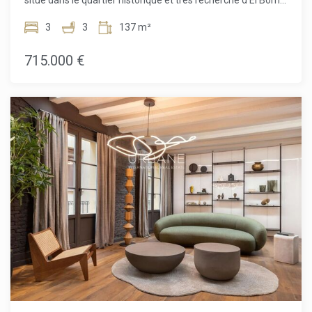
situe dans le quartier historique et très recherché d'El Born,
au sein de Ciutat Vella, le bien est entouré de restaurants
en plein centre de Barcelone. Alliant parfaitement le
réputés, boutiques, lieux culturels, du port de plaisance et
charme authentique à des finitions modernes de qualité, il
3
3
137 m²
d'excellentes connexions de transport, offrant un mode de
offre un vaste salon avec cuisine ouverte, entièrement
vie urbain dynamique avec un refuge paisible en hauteur.
extérieur, qui donne accès à un grand balcon surplombant
715.000 €
un jardin paisible et verdoyant — un véritable havre de paix
au cœur de la ville. L'agencement intérieur comprend deux
chambres doubles ainsi qu'une troisième pièce flexible, qui
peut rester semi-ouverte pour servir de bureau, salon ou
espace lecture, ou être entièrement fermée pour devenir
une troisième chambre. Deux salles de bains modernes
complètent l'ensemble, garantissant confort et intimité
pour les résidents comme pour leurs invités.L'immeuble est
calme et intime, avec très peu de voisins, offrant ainsi un
environnement de vie paisible et exclusif. Bien qu'il ne
dispose pas encore d'ascenseur, son installation a déjà été
approuvée lors de la dernière assemblée des
copropriétaires, et les devis sont en cours de collecte — un
atout considérable pour la valorisation future du bien. Les
résidents bénéficient également d'un accès à une terrasse
commune sur le toit, idéale pour se détendre ou profiter du
soleil avec une vue sur les toits de Barcelone.Le quartier d'El
Born est l'un des plus charmants et dynamiques de
Barcelone, connu pour ses ruelles pavées, ses boutiques