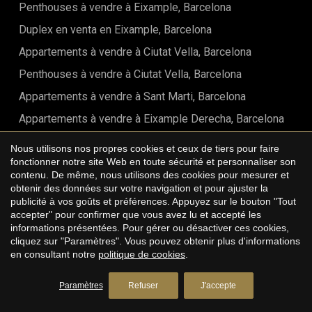
Penthouses à vendre à Eixample, Barcelona
d'enregistrement, les honoraires d'agence, ni les frais liés à
un éventuel prêt hypothécaire
Duplex en venta en Eixample, Barcelona
Appartements à vendre à Ciutat Vella, Barcelona
Penthouses à vendre à Ciutat Vella, Barcelona
Appartements à vendre à Sant Marti, Barcelona
Appartements à vendre à Eixample Derecha, Barcelona
Penthouses à vendre à Eixample Derecha, Barcelona
Nous utilisons nos propres cookies et ceux de tiers pour faire
fonctionner notre site Web en toute sécurité et personnaliser son
Duplex à vendre à Eixample Derecha, Barcelona
contenu. De même, nous utilisons des cookies pour mesurer et
Appartements à vendre à Eixample Izquierdo, Barcelona
obtenir des données sur votre navigation et pour ajuster la
publicité à vos goûts et préférences. Appuyez sur le bouton "Tout
Appartements à vendre à Sant Antoni, Barcelona
accepter" pour confirmer que vous avez lu et accepté les
informations présentées. Pour gérer ou désactiver ces cookies,
Appartements à vendre à Barrio Gótico, Barcelona
cliquez sur "Paramètres". Vous pouvez obtenir plus d'informations
Appartements à vendre à El Born, Barcelona
en consultant notre
politique de cookies
.
Appartements à vendre à El Raval, Barcelona
Paramètres
Refuser
J'accepte
Appartements à vendre à Diagonal Mar, Barcelona