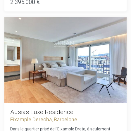
2.395.000 €
conçu par le prestigieux cabinet d'architectes Daar
Architects.L'appartement de 179 m² avec une terrasse de
10 m² comprend 3 chambres spacieuses et 3 salles de
bains élégamment aménagées. Les résidents peuvent
profiter du confort d'un emplacement central avec des
services de luxe, dont un chauffeur, une conciergerie
multilingue disponible 24h/24, une sécurité haut de gamme,
la location de vélos et même un majordome virtuel qui
répond à vos demandes par SMS en quelques minutes.La
propriété dispose d'une gamme d'espaces communs, d'un
gymnase à la pointe de la technologie, d'un spa et d'un
restaurant méditerranéen au rez-de-chaussée, offrant un
mode de vie sain et agréable. L'immeuble est équipé des
dernières technologies pour garantir un confort optimal,
tout en préservant une fusion parfaite entre modernité et
tradition.Il s'agit d'une occasion rare d'investir dans une
propriété vraiment exceptionnelle au cœur de Barcelone, où
luxe et commodités se rencontrent dans l'un des quartiers
les plus prestigieux de la ville.
Ausias Luxe Residence
Eixample Derecha, Barcelone
Dans le quartier prisé de l'Eixample Dreta, à seulement