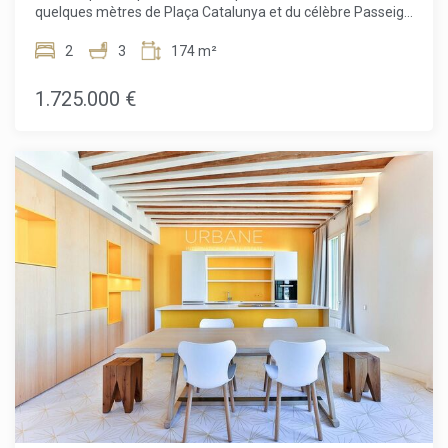
quelques mètres de Plaça Catalunya et du célèbre Passeig
de Gràcia, une opportunité unique se présente avec cette
promotion exclusive de logements haut de gamme située
2
3
174 m²
dans un immeuble d'angle datant de 1895. Ce bâtiment de
6 étages a été magnifiquement restauré, offrant une fusion
1.725.000 €
parfaite entre son architecture classique et des intérieurs
somptueusement rénovés.Les résidents bénéficient d'une
variété d'espaces communs, allant d'un gymnase moderne
avec spa à un restaurant méditerranéen sain au rez-de-
chaussée. Le projet vise à offrir un confort ultime au cœur
de Barcelone, avec des services de luxe incluant un
chauffeur, une sécurité renforcée, une conciergerie
multilingue disponible 24h/24, la location de vélos, des
cabines de massage et un majordome virtuel capable de
répondre instantanément à toutes vos demandes.Les
unités proposées varient de 65 m² à 232 m², avec des
configurations de 1 à 3 chambres, certaines disposant de
terrasses ou de balcons. Le joyau de cette résidence est
sans conteste le penthouse du sixième étage, doté d'une
terrasse privée spectaculaire offrant des vues
panoramiques. Les appartements, conçus par le prestigieux
cabinet Daar Architects, se distinguent par un design
innovant et des technologies de pointe, garantissant un