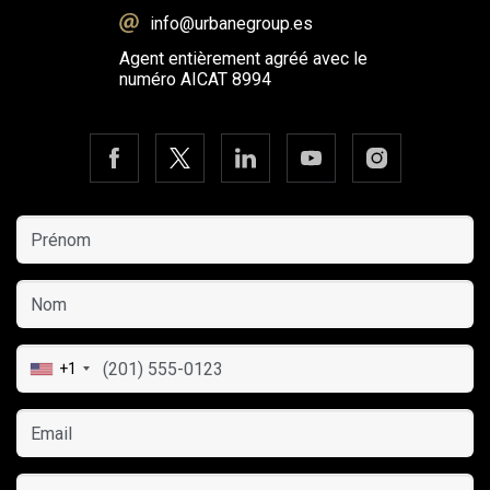
info@urbanegroup.es
Agent entièrement agréé avec le
numéro AICAT 8994
Modifier les cookies
Toujours actif
Technique et Fonctionnel
+1
Ce site Web utilise ses propres cookies pour collecter des
informations afin d'améliorer nos services. Si vous
continuez à naviguer, vous acceptez leur installation.
L'utilisateur a la possibilité de configurer son navigateur,
pouvant, s'il le souhaite, empêcher leur installation sur son
disque dur, même s'il doit garder à l'esprit qu'une telle