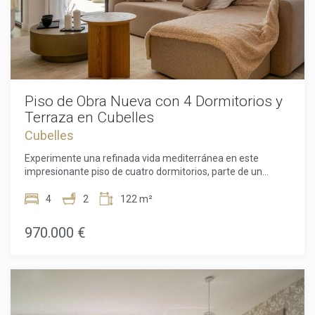
Piso de Obra Nueva con 4 Dormitorios y
Terraza en Cubelles
Cubelles
Experimente una refinada vida mediterránea en este
impresionante piso de cuatro dormitorios, parte de un
exclusivo complejo residencial de obra nueva diseñado por
el reconocido estudio MIAS Arquitectos. Situado a solo unos
4
2
122 m²
pasos de las playas de arena dorada de Cubelles, esta
propiedad excepcional combina arquitectura
970.000 €
contemporánea, instalaciones de primer nivel y la elegancia
relajada de la vida junto al mar.Cuidadosamente diseñado
para maximizar la luz, el espacio y la comodidad, el piso
ofrece una combinación perfecta de funcionalidad y
sofisticación. Un acogedor recibidor da paso a una amplia
zona de estar de concepto abierto, donde la moderna