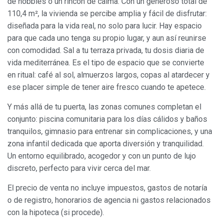
de hobbies o un rincón de calma. Con un generoso total de
110,4 m², la vivienda se percibe amplia y fácil de disfrutar:
diseñada para la vida real, no solo para lucir. Hay espacio
para que cada uno tenga su propio lugar, y aun así reunirse
con comodidad. Sal a tu terraza privada, tu dosis diaria de
vida mediterránea. Es el tipo de espacio que se convierte
en ritual: café al sol, almuerzos largos, copas al atardecer y
ese placer simple de tener aire fresco cuando te apetece.
Modificar cookies
Y más allá de tu puerta, las zonas comunes completan el
conjunto: piscina comunitaria para los días cálidos y baños
tranquilos, gimnasio para entrenar sin complicaciones, y una
Siempre activas
Técnicas y funcionales
zona infantil dedicada que aporta diversión y tranquilidad.
Este sitio web utiliza Cookies propias para recopilar
Un entorno equilibrado, acogedor y con un punto de lujo
información con la finalidad de mejorar nuestros servicios.
discreto, perfecto para vivir cerca del mar.
Si continua navegando, supone la aceptación de la
instalación de las mismas. El usuario tiene la posibilidad
de configurar su navegador pudiendo, si así lo desea,
El precio de venta no incluye impuestos, gastos de notaría
impedir que sean instaladas en su disco duro, aunque
o de registro, honorarios de agencia ni gastos relacionados
deberá tener en cuenta que dicha acción podrá ocasionar
dificultades de navegación de la página web.
con la hipoteca (si procede).