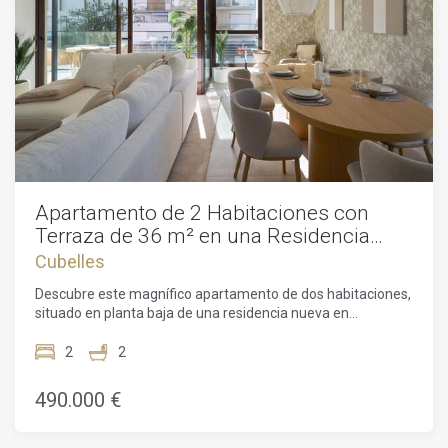
Apartamento de 2 Habitaciones con
Terraza de 36 m² en una Residencia
Exclusiva en Cubelles
Cubelles
Descubre este magnífico apartamento de dos habitaciones,
situado en planta baja de una residencia nueva en
construcción, diseñada por el reconocido estudio de
arquitectura MIAS Arquitectos. A pocos pasos de las
2
2
doradas playas de Cubelles, este proyecto inmobiliario
ofrece un entorno de vida excepcional, pensado para
490.000 €
combinar elegancia contemporánea, bienestar diario y
calidad de vida junto al Mediterráneo.Desde la entrada,
quedarás seducido por la distribución fluida y funcional del