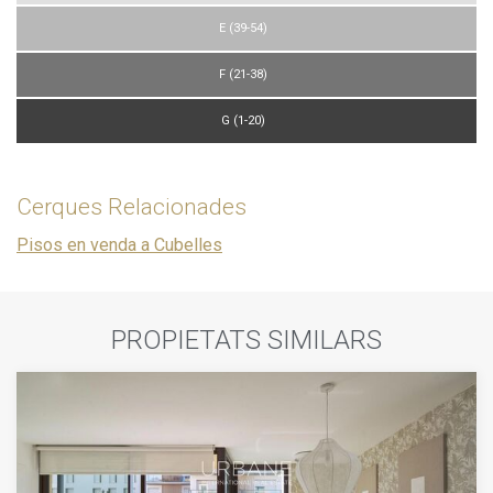
E (39-54)
F (21-38)
G (1-20)
Cerques Relacionades
Pisos en venda a Cubelles
PROPIETATS SIMILARS