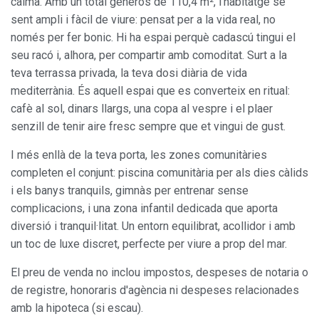
calma. Amb un total generós de 110,4 m², l'habitatge se
sent ampli i fàcil de viure: pensat per a la vida real, no
només per fer bonic. Hi ha espai perquè cadascú tingui el
seu racó i, alhora, per compartir amb comoditat. Surt a la
teva terrassa privada, la teva dosi diària de vida
mediterrània. És aquell espai que es converteix en ritual:
cafè al sol, dinars llargs, una copa al vespre i el plaer
senzill de tenir aire fresc sempre que et vingui de gust.
Modificar cookies
I més enllà de la teva porta, les zones comunitàries
completen el conjunt: piscina comunitària per als dies càlids
i els banys tranquils, gimnàs per entrenar sense
Sempre activades
Tècniques i funcionals
complicacions, i una zona infantil dedicada que aporta
Aquest lloc web utilitza cookies pròpies per recopilar
diversió i tranquil·litat. Un entorn equilibrat, acollidor i amb
informació amb la finalitat de millorar els nostres serveis.
un toc de luxe discret, perfecte per viure a prop del mar.
Si continua navegant, suposa l'acceptació de la instal·lació
de les mateixes. L'usuari té la possibilitat de configurar el
navegador podent, si així ho desitja, impedir que siguin
El preu de venda no inclou impostos, despeses de notaria o
instal·lades al disc dur, encara que haurà de tenir en
de registre, honoraris d'agència ni despeses relacionades
compte que aquesta acció podrà ocasionar dificultats de
navegació de la pàgina web.
amb la hipoteca (si escau).