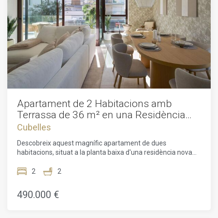
Apartament de 2 Habitacions amb
Terrassa de 36 m² en una Residència
Exclusiva a Cubelles
Cubelles
Descobreix aquest magnífic apartament de dues
habitacions, situat a la planta baixa d'una residència nova
en construcció, dissenyada pel reconegut despatx
d'arquitectura MIAS Arquitectos. A pocs passos de les
2
2
platges daurades de Cubelles, aquest projecte immobiliari
ofereix un marc de vida excepcional, pensat per combinar
490.000 €
elegància contemporània, benestar diari i qualitat de vida a
la Mediterrània.Des de l'entrada, quedaràs seduït per la
distribució fluida i funcional de l'apartament. L'espai de vida