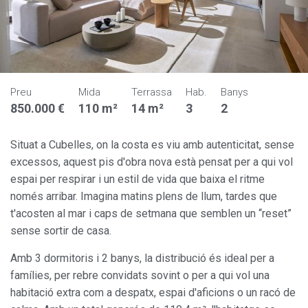
Preu
Mida
Terrassa
Hab.
Banys
850.000 €
110 m²
14 m²
3
2
Situat a Cubelles, on la costa es viu amb autenticitat, sense
excessos, aquest pis d'obra nova està pensat per a qui vol
espai per respirar i un estil de vida que baixa el ritme
només arribar. Imagina matins plens de llum, tardes que
t'acosten al mar i caps de setmana que semblen un “reset”
sense sortir de casa.
Amb 3 dormitoris i 2 banys, la distribució és ideal per a
famílies, per rebre convidats sovint o per a qui vol una
habitació extra com a despatx, espai d'aficions o un racó de