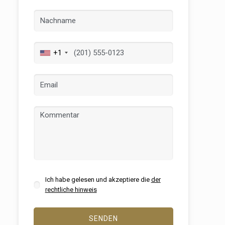
+1
er aktiv
 unsere
ion. Der
 zu
muss,
er
Ich habe gelesen und akzeptiere die
der
le zu
rechtliche hinweis
Dienstes
onen des
rn und
SENDEN