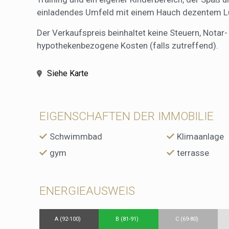
einladendes Umfeld mit einem Hauch dezentem Lux
Der Verkaufspreis beinhaltet keine Steuern, Nota
hypothekenbezogene Kosten (falls zutreffend).
Siehe Karte
EIGENSCHAFTEN DER IMMOBILIE
Schwimmbad
Klimaanlage
gym
terrasse
ENERGIEAUSWEIS
A (92-100)
B (81-91)
C (69-80)