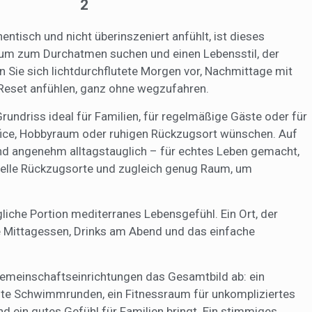
2
ing und Publizität
entisch und nicht überinszeniert anfühlt, ist dieses
ookies werden verwendet, um Informationen über die Präferenzen und
um zum Durchatmen suchen und einen Lebensstil, der
ichen Entscheidungen des Benutzers durch die kontinuierliche Beobac
 Sie sich lichtdurchflutete Morgen vor, Nachmittage mit
Surfgewohnheiten zu speichern. Dank ihnen können wir die Surfgewohn
 Website kennen und Werbung in Bezug auf das Surfprofil des Benutze
Reset anfühlen, ganz ohne wegzufahren.
n.
undriss ideal für Familien, für regelmäßige Gäste oder für
Konfiguration speichern
Alle akzeptieren
ffice, Hobbyraum oder ruhigen Rückzugsort wünschen. Auf
d angenehm alltagstauglich – für echtes Leben gemacht,
iduelle Rückzugsorte und zugleich genug Raum, um
ägliche Portion mediterranes Lebensgefühl. Ein Ort, der
ge Mittagessen, Drinks am Abend und das einfache
emeinschaftseinrichtungen das Gesamtbild ab: ein
e Schwimmrunden, ein Fitnessraum für unkompliziertes
nd ein gutes Gefühl für Familien bringt. Ein stimmiges,