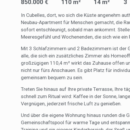
850.000 €
110 m²
14 m²
3
Market
In Cubelles, dort, wo sich die Küste angenehm auth
Diese C
Neubau-Apartment für Menschen gemacht, die Ra
persönl
sofort entschleunigt, sobald man ankommt. Stellen
seiner 
auf der
Meeresgefühl und Wochenenden, die sich wie ein 
anzeige
Mit 3 Schlafzimmern und 2 Badezimmern ist der Gr
alle, die sich ein zusätzliches Zimmer als Homeo
großzügigen 110,4 m² wirkt das Zuhause offen un
nicht nur fürs Anschauen. Es gibt Platz für indiv
gemeinsam bequem zu sein.
Treten Sie hinaus auf Ihre private Terrasse, Ihre t
schnell zum Ritual wird: Kaffee in der Sonne, lan
Vergnügen, jederzeit frische Luft zu genießen.
Und über die eigene Wohnung hinaus runden die G
Gemeinschaftspool für warme Tage und entspannt
Training und ein eigener Kinderbereich, der Spaß u