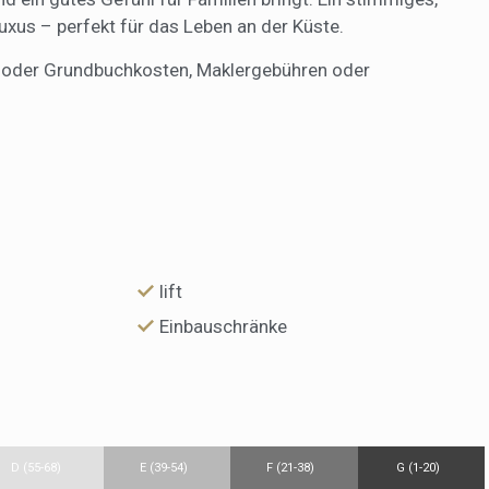
us – perfekt für das Leben an der Küste.
r- oder Grundbuchkosten, Maklergebühren oder
lift
Einbauschränke
D (55-68)
E (39-54)
F (21-38)
G (1-20)