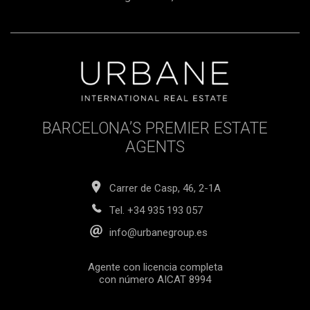
una de las zonas más cotizadas de la ciudad. Descubra el
equilibrio perfecto entre historia y lujo contemporáneo.
Póngase en contacto con nosotros hoy mismo para
concertar una visita privada y descubrir todo lo que esta
extraordinaria vivienda puede ofrecerle. El precio de venta
no incluye impuestos, gastos de notaría ni de registro,
honorarios de la agencia ni gastos relacionados con la
financiación hipotecaria (si fueran de aplicación).
BARCELONA’S PREMIER ESTATE
AGENTS
Carrer de Casp, 46, 2-1A
Tel.
+34 935 193 057
info@urbanegroup.es
Agente con licencia completa
con número AICAT 8994