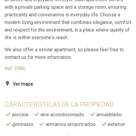
with a private parking space and a storage room, ensuring
Marketing y publicidad
practicality and convenience in everyday life. Choose a
Estas cookies son utilizadas para almacenar información
modern living environment that combines elegance, comfort
sobre las preferencias y elecciones personales del usuario
and respect for the environment, in a place where quality of
a través de la observación continuada de sus hábitos de
navegación. Gracias a ellas, podemos conocer los hábitos
life is within everyone's reach.
de navegación en el sitio web y mostrar publicidad
relacionada con el perfil de navegación del usuario.
We also offer a similar apartment, so please feel free to
contact us for more information.
Ref. 3586
Ver mapa
CARACTERÍSTICAS DE LA PROPIEDAD
piscina
aire acondicionado
amueblado
gimnasio
armarios empotrados
exterior