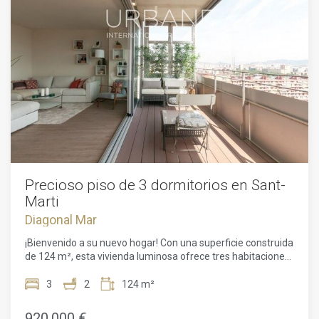
acondicionado en toda la vivienda por
conductos.Idealmente situada cerca de Paseig San Joan, El
Born y Paseig de Gràcia, rodeado de comercios y servicios.
Excelente comunicación por transporte público.
Precioso piso de 3 dormitorios en Sant-
Marti
Diagonal Mar
¡Bienvenido a su nuevo hogar! Con una superficie construida
de 124 m², esta vivienda luminosa ofrece tres habitaciones,
dos baños y una distribución cómoda y funcional, ideal para
disfrutar al máximo de la vida urbana.El piso cuenta con
3
2
124 m²
espectaculares vistas desde su amplia terraza. Gracias a su
orientación exterior, la luz natural inunda los espacios
920.000 €