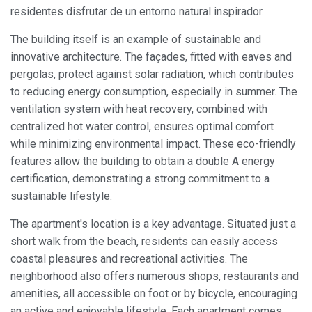
residentes disfrutar de un entorno natural inspirador.
The building itself is an example of sustainable and
Siempre activas
Técnicas y funcionales
innovative architecture. The façades, fitted with eaves and
Este sitio web utiliza Cookies propias para recopilar
información con la finalidad de mejorar nuestros servicios.
pergolas, protect against solar radiation, which contributes
Si continua navegando, supone la aceptación de la
to reducing energy consumption, especially in summer. The
instalación de las mismas. El usuario tiene la posibilidad
de configurar su navegador pudiendo, si así lo desea,
ventilation system with heat recovery, combined with
impedir que sean instaladas en su disco duro, aunque
centralized hot water control, ensures optimal comfort
deberá tener en cuenta que dicha acción podrá ocasionar
dificultades de navegación de la página web.
while minimizing environmental impact. These eco-friendly
features allow the building to obtain a double A energy
Analíticas y personalización
certification, demonstrating a strong commitment to a
sustainable lifestyle.
Permiten realizar el seguimiento y análisis del
comportamiento de los usuarios de este sitio web. La
información recogida mediante este tipo de cookies se
The apartment's location is a key advantage. Situated just a
utiliza en la medición de la actividad de la web para la
short walk from the beach, residents can easily access
elaboración de perfiles de navegación de los usuarios con
el fin de introducir mejoras en función del análisis de los
coastal pleasures and recreational activities. The
datos de uso que hacen los usuarios del servicio. Permiten
neighborhood also offers numerous shops, restaurants and
guardar la información de preferencia del usuario para
mejorar la calidad de nuestros servicios y para ofrecer una
amenities, all accessible on foot or by bicycle, encouraging
mejor experiencia a través de productos recomendados.
an active and enjoyable lifestyle. Each apartment comes