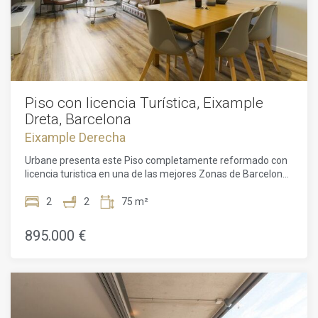
Piso con licencia Turística, Eixample
Dreta, Barcelona
Eixample Derecha
Urbane presenta este Piso completamente reformado con
licencia turistica en una de las mejores Zonas de Barcelona,
como es L´Eixample dreta . Este maravilloso piso, está
situado en una segunda planta con ascensor de una finca
2
2
75 m²
modernista rehabilitada.La vivienda se ha reformado
totalmente con exquisito gusto. Cuenta con un amplio y
895.000 €
soleado salón-comedor, una cocina abierta , con una
barra/desayunador, y está completamente equipada con
electrodomésticos de primeras marcas.El piso tiene techos
altos,lo que le proporciona mayor amplitud y luminosidad,
consta de dos habitaciones dobles, un baño completo,
suelos de parquet, carpintería de aluminio, y aire