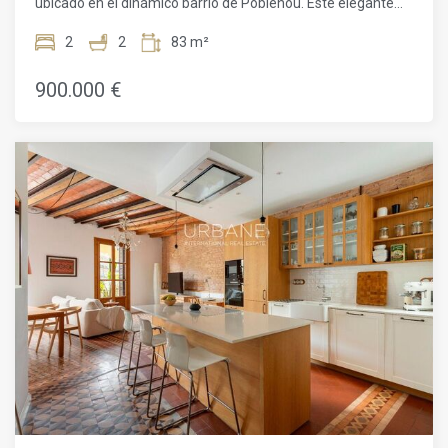
ubicado en el dinámico barrio de Poblenou. Este elegante
apartamento combina comodidad y estilo contemporáneo,
ofreciendo un entorno de vida excepcional. La amplia
2
2
83 m²
terraza de 23 m² es una de sus principales características,
permitiéndote disfrutar del clima mediterráneo mientras
900.000 €
contemplas las vistas de los tejados de Barcelona y sus
alrededores. Ya sea para un desayuno soleado o cenas al
aire libre, este espacio exterior es perfecto para vivir
plenamente la dulzura de la vida catalana.En el interior, el
loft está diseñado para maximizar el espacio y la luz. Las
grandes ventanas, que conservan elementos
arquitectónicos originales, permiten la entrada de
abundante luz natural, creando una atmósfera cálida y
acogedora. Las dos habitaciones son espaciosas y están
bien distribuidas, cada una equipada con almacenamiento
empotrado para una mayor comodidad. Los modernos y
elegantes baños están equipados con materiales de alta
calidad, garantizando una experiencia de bienestar diaria.
Cada detalle de este apartamento ha sido cuidadosamente
pensado para ofrecer un entorno de vida agradable y
refinado.La residencia también ofrece una gama de
servicios y comodidades diseñados para enriquecer tu
experiencia de vida. Los residentes se benefician de
espacios comunes bien cuidados, ideales para relajarse o