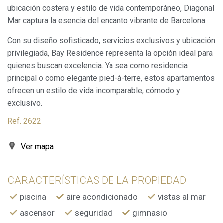
ubicación costera y estilo de vida contemporáneo, Diagonal
Marketing y publicidad
Mar captura la esencia del encanto vibrante de Barcelona.
Estas cookies son utilizadas para almacenar información
sobre las preferencias y elecciones personales del usuario
Con su diseño sofisticado, servicios exclusivos y ubicación
a través de la observación continuada de sus hábitos de
navegación. Gracias a ellas, podemos conocer los hábitos
privilegiada, Bay Residence representa la opción ideal para
de navegación en el sitio web y mostrar publicidad
quienes buscan excelencia. Ya sea como residencia
relacionada con el perfil de navegación del usuario.
principal o como elegante pied-à-terre, estos apartamentos
ofrecen un estilo de vida incomparable, cómodo y
exclusivo.
Ref. 2622
Ver mapa
CARACTERÍSTICAS DE LA PROPIEDAD
piscina
aire acondicionado
vistas al mar
ascensor
seguridad
gimnasio