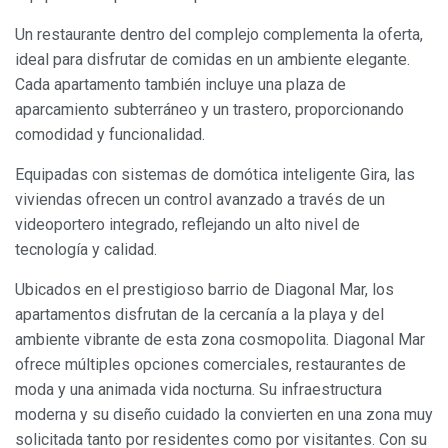
Un restaurante dentro del complejo complementa la oferta,
Siempre activas
Técnicas y funcionales
ideal para disfrutar de comidas en un ambiente elegante.
Este sitio web utiliza Cookies propias para recopilar
Cada apartamento también incluye una plaza de
información con la finalidad de mejorar nuestros servicios.
Si continua navegando, supone la aceptación de la
aparcamiento subterráneo y un trastero, proporcionando
instalación de las mismas. El usuario tiene la posibilidad
comodidad y funcionalidad.
de configurar su navegador pudiendo, si así lo desea,
impedir que sean instaladas en su disco duro, aunque
deberá tener en cuenta que dicha acción podrá ocasionar
Equipadas con sistemas de domótica inteligente Gira, las
dificultades de navegación de la página web.
viviendas ofrecen un control avanzado a través de un
videoportero integrado, reflejando un alto nivel de
Analíticas y personalización
tecnología y calidad.
Permiten realizar el seguimiento y análisis del
Ubicados en el prestigioso barrio de Diagonal Mar, los
comportamiento de los usuarios de este sitio web. La
información recogida mediante este tipo de cookies se
apartamentos disfrutan de la cercanía a la playa y del
utiliza en la medición de la actividad de la web para la
elaboración de perfiles de navegación de los usuarios con
ambiente vibrante de esta zona cosmopolita. Diagonal Mar
el fin de introducir mejoras en función del análisis de los
ofrece múltiples opciones comerciales, restaurantes de
datos de uso que hacen los usuarios del servicio. Permiten
guardar la información de preferencia del usuario para
moda y una animada vida nocturna. Su infraestructura
mejorar la calidad de nuestros servicios y para ofrecer una
moderna y su diseño cuidado la convierten en una zona muy
mejor experiencia a través de productos recomendados.
solicitada tanto por residentes como por visitantes. Con su