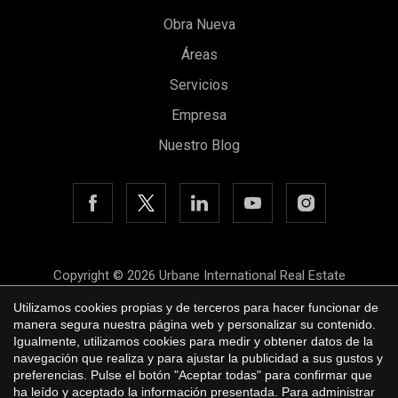
Obra Nueva
Áreas
Guardar configuración
Aceptar todas
Servicios
Empresa
Nuestro Blog
Copyright © 2026 Urbane International Real Estate
Aviso legal
Utilizamos cookies propias y de terceros para hacer funcionar de
manera segura nuestra página web y personalizar su contenido.
Política de privacidad
Igualmente, utilizamos cookies para medir y obtener datos de la
navegación que realiza y para ajustar la publicidad a sus gustos y
Política de cookies
preferencias. Pulse el botón "Aceptar todas" para confirmar que
ha leído y aceptado la información presentada. Para administrar
by
iEstrategic