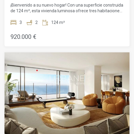
¡Bienvenido a su nuevo hogar! Con una superficie construida
de 124 m², esta vivienda luminosa ofrece tres habitaciones,
dos baños y una distribución cómoda y funcional, ideal para
disfrutar al máximo de la vida urbana.El piso cuenta con
3
2
124 m²
espectaculares vistas desde su amplia terraza. Gracias a su
orientación exterior, la luz natural inunda los espacios
920.000 €
durante gran parte del día, creando una atmósfera cálida y
acogedora.La cocina tipo office ha sido diseñada para
combinar practicidad y convivencia, perfecta para cocinar a
diario o compartir momentos en familia. El salón-comedor,
amplio y luminoso, es ideal para el descanso. El dormitorio
principal con baño en suite proporciona privacidad y confort,
mientras que las otras dos habitaciones pueden adaptarse
fácilmente como oficinas o habitaciones adicionales.
Ambos baños —uno en suite— están completamente
equipados.El piso cuenta con aire acondicionado y
calefacción para garantizar el confort durante todo el año.
Además, incluye una plaza de aparcamiento en la finca.Las
zonas comunes ofrecen servicios exclusivos: piscina de 180
m², solárium, zona infantil, jardines, gimnasio totalmente
equipado, sala polivalente, sauna, vestuarios y seguridad
24h.Situado en Sant Martí/Diagonal Mar, este piso goza de
una ubicación inmejorable, cerca de tiendas, restaurantes y