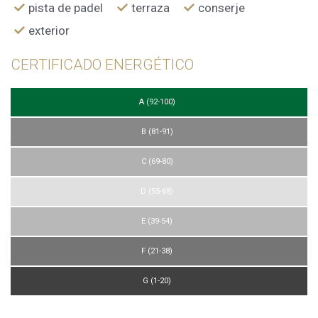
pista de padel
terraza
conserje
exterior
CERTIFICADO ENERGÉTICO
A (92-100)
B (81-91)
C (69-80)
D (55-68)
E (39-54)
F (21-38)
G (1-20)