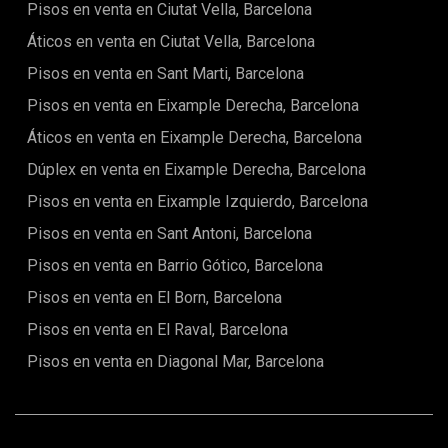
Pisos en venta en Ciutat Vella, Barcelona
proximidad a la playa lo convierte en una opción ideal para
aquellos que buscan un estilo de vida activo y al aire
Áticos en venta en Ciutat Vella, Barcelona
libre.Contáctanos hoy mismo para más información.
Pisos en venta en Sant Marti, Barcelona
Pisos en venta en Eixample Derecha, Barcelona
Áticos en venta en Eixample Derecha, Barcelona
Dúplex en venta en Eixample Derecha, Barcelona
Pisos en venta en Eixample Izquierdo, Barcelona
Pisos en venta en Sant Antoni, Barcelona
Pisos en venta en Barrio Gótico, Barcelona
Pisos en venta en El Born, Barcelona
Pisos en venta en El Raval, Barcelona
Pisos en venta en Diagonal Mar, Barcelona