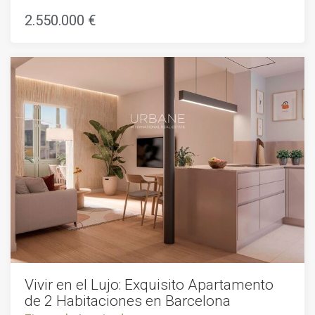
visita!
ubicación es perfecta para las personas que quieren estar
2.550.000 €
cerca de toda la acción, pero todavía tienen un lugar para
llamar a su propia. La superficie construida es de 184,67 m2
y tiene 4 dormitorios. El precio es de 2.550.000.El
apartamento está situado en una hermosa zona de la
ciudad y está cerca de todas las comodidades que pueda
necesitar. Tiene una gran vista de la ciudad y es un lugar
perfecto para vivir.El apartamento es muy espacioso y tiene
todas las comodidades que se necesitan para vivir
cómodamente. Es un lugar perfecto para una familia o para
alguien que quiera vivir en la ciudad.
Vivir en el Lujo: Exquisito Apartamento
de 2 Habitaciones en Barcelona