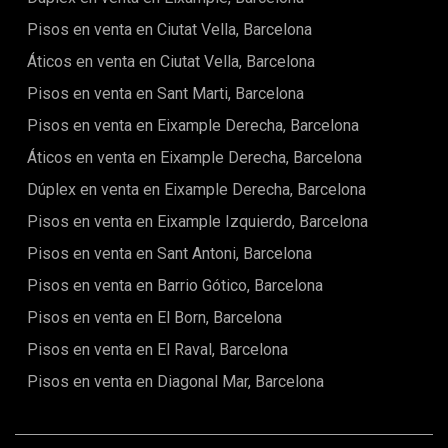
ofrece un espacio exterior íntimo para disfrutar de los
Pisos en venta en Ciutat Vella, Barcelona
hermosos días soleados de Barcelona.Un barrio céntrico y
deseadoEl Eixample es un barrio conocido por su riqueza
Áticos en venta en Ciutat Vella, Barcelona
arquitectónica. Con sus calles amplias y edificios
Pisos en venta en Sant Marti, Barcelona
modernistas, el Eixample es una de las zonas más
codiciadas de Barcelona. Encontrarás una gran variedad de
Pisos en venta en Eixample Derecha, Barcelona
restaurantes, tiendas de diseñadores, cafés de moda, así
como numerosas galerías de arte y comercios
Áticos en venta en Eixample Derecha, Barcelona
locales.Ubicado en el corazón de la ciudad, el apartamento
Dúplex en venta en Eixample Derecha, Barcelona
cuenta con excelente conectividad con otros distritos,
gracias a su proximidad al transporte público. La Gran Via,
Pisos en venta en Eixample Izquierdo, Barcelona
eje central de Barcelona, facilita el acceso a las principales
atracciones de la ciudad, mientras está rodeado de
Pisos en venta en Sant Antoni, Barcelona
comodidades diarias como escuelas, parques y lugares
Pisos en venta en Barrio Gótico, Barcelona
culturales, incluida la famosa Sagrada Familia, a solo unos
minutos a pie.Una propiedad con potencialEste
Pisos en venta en El Born, Barcelona
apartamento en renovación es una oportunidad rara para
vivir en una propiedad con carácter histórico pero con todas
Pisos en venta en El Raval, Barcelona
las comodidades modernas. Los renders en 3D que te
ofrecemos te permitirán visualizar el resultado final e
Pisos en venta en Diagonal Mar, Barcelona
imaginarte en este espacio único. Muy pronto, este
apartamento estará listo para ofrecerte un entorno de vida
incomparable en uno de los barrios más deseados de