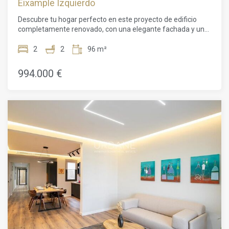
Eixample Izquierdo
Descubre tu hogar perfecto en este proyecto de edificio
completamente renovado, con una elegante fachada y un
moderno ascensor, prometiendo comodidad y conveniencia
en cada rincón.Bienvenido a este impresionante
2
2
96 m²
apartamento de 2 habitaciones en el corazón de Barcelona.
Con un plano de planta de 96m² y una superficie habitable
994.000 €
de 72m², esta propiedad ofrece un entorno amplio y
cómodo para vivir. El apartamento cuenta con una serie de
características deseables, como un servicio de conserjería
las 24 horas, un ascensor para facilitar el acceso y
hermosos suelos de parquet en todo el lugar.La luz natural
inunda el interior, creando una atmósfera cálida y
acogedora. El apartamento ha sido renovado con buen
gusto, mostrando techos altos, paredes de ladrillo a la vista
y acabados de lujo. Mantente cómodo durante todo el año
con los sistemas de aire acondicionado y calefacción.La
sala de estar-comedor de planta abierta y la cocina
moderna brindan el espacio perfecto para recibir invitados y
crear delicias culinarias. En la zona de noche, encontrarás
dos dormitorios bien equipados y un elegante baño.Ubicado
en uno de los barrios más exclusivos de Barcelona, esta
propiedad ofrece no solo un lugar encantador para vivir, sino