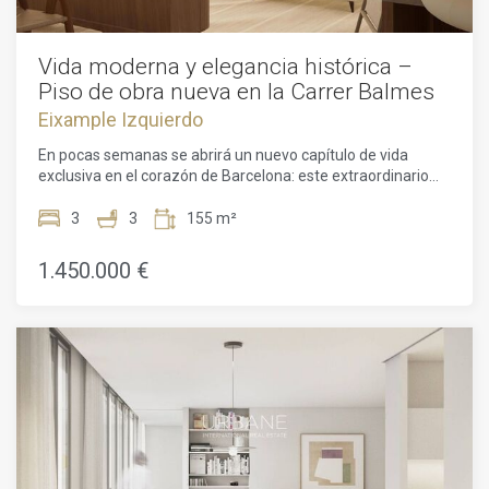
Vida moderna y elegancia histórica –
Piso de obra nueva en la Carrer Balmes
Eixample Izquierdo
En pocas semanas se abrirá un nuevo capítulo de vida
exclusiva en el corazón de Barcelona: este extraordinario
piso de obra nueva en la prestigiosa Carrer Balmes, en
pleno Eixample, estará terminado en los próximos dos
3
3
155 m²
meses y, con sus generosos 155 m² de superficie,
representa una oportunidad única para instalarse en una de
1.450.000 €
las zonas más codiciadas de la ciudad.Desde el primer
momento se percibe la atmósfera especial de esta
vivienda. Los techos altos, la arquitectura moderna y una
distribución cuidadosamente diseñada combinan la
elegancia con el máximo confort. Sus tres dormitorios
ofrecen espacio para la tranquilidad y el descanso, ideales
para familias o para quienes deseen disponer de un
despacho en casa o de una habitación de invitados. A ello se
suman tres elegantes baños, acabados con materiales de
alta calidad y un estilo contemporáneo. Un práctico cuarto
de lavado aporta comodidad adicional a la vida diaria. El