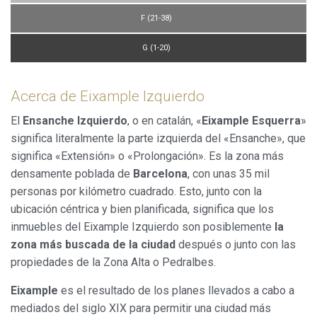
utiliza en la medición de la actividad de la web para la
elaboración de perfiles de navegación de los usuarios con
F (21-38)
el fin de introducir mejoras en función del análisis de los
datos de uso que hacen los usuarios del servicio. Permiten
G (1-20)
guardar la información de preferencia del usuario para
mejorar la calidad de nuestros servicios y para ofrecer una
mejor experiencia a través de productos recomendados.
Acerca de Eixample Izquierdo
Marketing y publicidad
El
Ensanche Izquierdo
, o en catalán, «
Eixample Esquerra
»
Estas cookies son utilizadas para almacenar información
significa literalmente la parte izquierda del «Ensanche», que
sobre las preferencias y elecciones personales del usuario
significa «Extensión» o «Prolongación». Es la zona más
a través de la observación continuada de sus hábitos de
navegación. Gracias a ellas, podemos conocer los hábitos
densamente poblada de
Barcelona
, con unas 35 mil
de navegación en el sitio web y mostrar publicidad
personas por kilómetro cuadrado. Esto, junto con la
relacionada con el perfil de navegación del usuario.
ubicación céntrica y bien planificada, significa que los
inmuebles del Eixample Izquierdo son posiblemente
la
zona más buscada de la ciudad
después o junto con las
propiedades de la Zona Alta o Pedralbes.
Eixample
es el resultado de los planes llevados a cabo a
mediados del siglo XIX para permitir una ciudad más