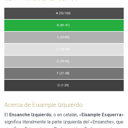
A (92-100)
B (81-91)
C (69-80)
D (55-68)
E (39-54)
F (21-38)
G (1-20)
Acerca de Eixample Izquierdo
El
Ensanche Izquierdo
, o en catalán, «
Eixample Esquerra
»
significa literalmente la parte izquierda del «Ensanche», que