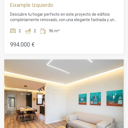
Eixample Izquierdo
Descubre tu hogar perfecto en este proyecto de edificio
completamente renovado, con una elegante fachada y un
moderno ascensor, prometiendo comodidad y conveniencia
en cada rincón.Bienvenido a este impresionante
2
2
96 m²
apartamento de 2 habitaciones en el corazón de Barcelona.
Con un plano de planta de 96m² y una superficie habitable
994.000 €
de 72m², esta propiedad ofrece un entorno amplio y
cómodo para vivir. El apartamento cuenta con una serie de
características deseables, como un servicio de conserjería
las 24 horas, un ascensor para facilitar el acceso y
hermosos suelos de parquet en todo el lugar.La luz natural
inunda el interior, creando una atmósfera cálida y
acogedora. El apartamento ha sido renovado con buen
gusto, mostrando techos altos, paredes de ladrillo a la vista
y acabados de lujo. Mantente cómodo durante todo el año
con los sistemas de aire acondicionado y calefacción.La
sala de estar-comedor de planta abierta y la cocina
moderna brindan el espacio perfecto para recibir invitados y
crear delicias culinarias. En la zona de noche, encontrarás
dos dormitorios bien equipados y un elegante baño.Ubicado
en uno de los barrios más exclusivos de Barcelona, esta