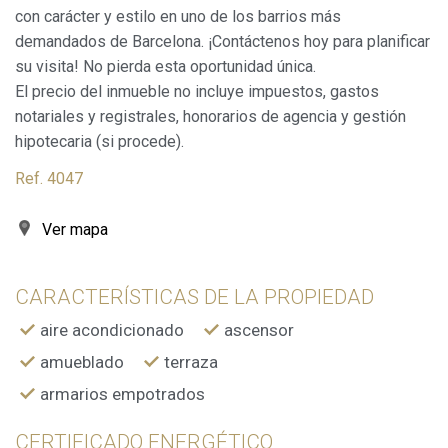
con carácter y estilo en uno de los barrios más
Analíticas y personalización
demandados de Barcelona. ¡Contáctenos hoy para planificar
Permiten realizar el seguimiento y análisis del
su visita! No pierda esta oportunidad única.
comportamiento de los usuarios de este sitio web. La
El precio del inmueble no incluye impuestos, gastos
información recogida mediante este tipo de cookies se
utiliza en la medición de la actividad de la web para la
notariales y registrales, honorarios de agencia y gestión
elaboración de perfiles de navegación de los usuarios con
hipotecaria (si procede).
el fin de introducir mejoras en función del análisis de los
datos de uso que hacen los usuarios del servicio. Permiten
guardar la información de preferencia del usuario para
Ref. 4047
mejorar la calidad de nuestros servicios y para ofrecer una
mejor experiencia a través de productos recomendados.
Ver mapa
Marketing y publicidad
CARACTERÍSTICAS DE LA PROPIEDAD
Estas cookies son utilizadas para almacenar información
sobre las preferencias y elecciones personales del usuario
a través de la observación continuada de sus hábitos de
aire acondicionado
ascensor
navegación. Gracias a ellas, podemos conocer los hábitos
de navegación en el sitio web y mostrar publicidad
amueblado
terraza
relacionada con el perfil de navegación del usuario.
armarios empotrados
CERTIFICADO ENERGÉTICO