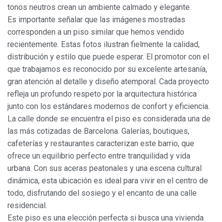
tonos neutros crean un ambiente calmado y elegante.
Es importante señalar que las imágenes mostradas
corresponden a un piso similar que hemos vendido
recientemente. Estas fotos ilustran fielmente la calidad,
distribución y estilo que puede esperar. El promotor con el
que trabajamos es reconocido por su excelente artesanía,
gran atención al detalle y diseño atemporal. Cada proyecto
refleja un profundo respeto por la arquitectura histórica
junto con los estándares modernos de confort y eficiencia.
Modificar cookies
La calle donde se encuentra el piso es considerada una de
las más cotizadas de Barcelona. Galerías, boutiques,
Siempre activas
Técnicas y funcionales
cafeterías y restaurantes caracterizan este barrio, que
ofrece un equilibrio perfecto entre tranquilidad y vida
Este sitio web utiliza Cookies propias para recopilar
información con la finalidad de mejorar nuestros servicios.
urbana. Con sus aceras peatonales y una escena cultural
Si continua navegando, supone la aceptación de la
instalación de las mismas. El usuario tiene la posibilidad
dinámica, esta ubicación es ideal para vivir en el centro de
de configurar su navegador pudiendo, si así lo desea,
todo, disfrutando del sosiego y el encanto de una calle
impedir que sean instaladas en su disco duro, aunque
deberá tener en cuenta que dicha acción podrá ocasionar
residencial.
dificultades de navegación de la página web.
Este piso es una elección perfecta si busca una vivienda