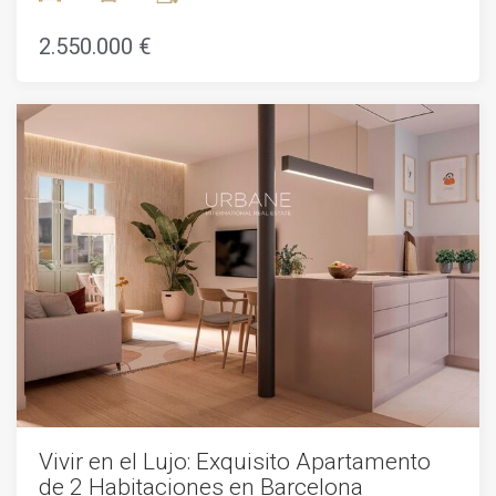
apartamento. ¡Contáctanos hoy mismo para concertar una
natural, amplias habitaciones y vida contemporánea. La
visita!
ubicación es perfecta para las personas que quieren estar
2.550.000 €
cerca de toda la acción, pero todavía tienen un lugar para
llamar a su propia. La superficie construida es de 184,67 m2
y tiene 4 dormitorios. El precio es de 2.550.000.El
apartamento está situado en una hermosa zona de la
ciudad y está cerca de todas las comodidades que pueda
necesitar. Tiene una gran vista de la ciudad y es un lugar
perfecto para vivir.El apartamento es muy espacioso y tiene
todas las comodidades que se necesitan para vivir
cómodamente. Es un lugar perfecto para una familia o para
alguien que quiera vivir en la ciudad.
Vivir en el Lujo: Exquisito Apartamento
de 2 Habitaciones en Barcelona