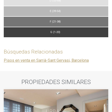
D (55-68)
E (39-54)
F (21-38)
G (1-20)
Búsquedas Relacionadas
Pisos en venta en Sarrià-Sant Gervasi, Barcelona
PROPIEDADES SIMILARES