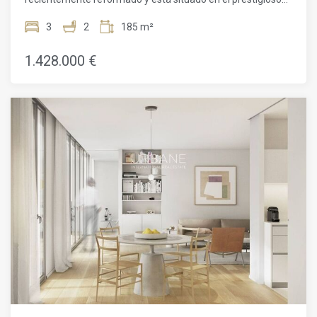
Ciutadella, el Eixample y el puerto. Su ubicación hace que
barrio de Eixample Derecha, a solo unos pasos del Passeig
sea muy fácil acceder al resto de la ciudad por diferentes
de Gràcia y la Plaça Catalunya. Con una ubicación
3
2
185 m²
líneas de autobús y metro.
privilegiada, esta propiedad ofrece un estilo de vida de lujo
en una de las zonas más codiciadas de Barcelona. Ubicado
1.428.000 €
en el segundo piso de un edificio completamente
reformado, este apartamento de 158m2 cuenta con un
balcón de 12m2, tres dormitorios dobles, dos baños, un
espacioso salón/comedor con cocina abierta y acceso al
balcón. Los acabados de alta calidad y los detalles
elegantes se combinan para crear un ambiente sofisticado
y acogedor. Al ingresar al apartamento, te recibirá un
pequeño vestíbulo que conduce a la cocina, totalmente
equipada con electrodomésticos de primera calidad. El
amplio salón/comedor ofrece un espacio ideal para el
entretenimiento, con acceso directo al balcón, perfecto
para disfrutar del clima mediterráneo. La zona de noche
ofrece privacidad y confort, con una habitación doble que se
abre a un patio interior, seguida de la impresionante suite
principal con baño privado y vestidor. El tercer dormitorio
también cuenta con acceso al balcón y comparte un
elegante segundo baño completo con acabados de alta
gama. Con características adicionales como armarios
empotrados, suelos de parquet, calefacción central y aire