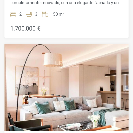
completamente renovado, con una elegante fachada y un
moderno ascensor, prometiendo comodidad y conveniencia
en cada rincón.Con 2 dormitorios y 3 baños, esta
2
3
150 m²
impresionante propiedad abarca 150m². Completa con un
servicio de conserjería, ascensor y suelos de parquet, este
1.700.000 €
apartamento es un refugio de lujo lleno de luz natural. Su
ubicación privilegiada cerca del transporte público lo hace
increíblemente conveniente para los habitantes de la
ciudad.Recientemente renovado y con calefacción y aire
acondicionado, este apartamento de nueva construcción
cuenta con un balcón y acabados exquisitos en todo. Los
techos altos, las paredes de ladrillo a la vista y los toques de
lujo hacen de estos apartamentos un placer para vivir.
Reflejando la cultura y la belleza estética de Barcelona,
tanto el edificio como sus apartamentos proporcionan una
base estratégica desde la cual disfrutar de todo lo que esta
ciudad cosmopolita tiene para ofrecer.Ubicada en la planta
principal, esta propiedad de 149m² presenta una sala de
estar y comedor de planta abierta que se integra
perfectamente con la cocina abierta. El área de descanso
consta de 2 dormitorios y 3 baños, asegurando un amplio
espacio para el descanso y la privacidad.Los acabados en
este apartamento son de la más alta calidad y la
combinación de colores refinada y neutral permite que el