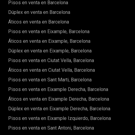
la vibrante energía de la ciudad, rodeado de elegancia,
Pisos en venta en Barcelona
gusto, mostrando techos altos, paredes de ladrillo a la vista
sofisticación y un estilo incomparable.
y acabados de lujo. Mantente cómodo durante todo el año
Dúplex en venta en Barcelona
con los sistemas de aire acondicionado y calefacción.La
Áticos en venta en Barcelona
sala de estar-comedor de planta abierta y la cocina
moderna brindan el espacio perfecto para recibir invitados y
Pisos en venta en Eixample, Barcelona
crear delicias culinarias. En la zona de noche, encontrarás
dos dormitorios bien equipados y un elegante baño.Ubicado
Áticos en venta en Eixample, Barcelona
en uno de los barrios más exclusivos de Barcelona, esta
Dúplex en venta en Eixample, Barcelona
propiedad ofrece no solo un lugar encantador para vivir, sino
también un increíble potencial de inversión. Ya sea que
Pisos en venta en Ciutat Vella, Barcelona
busques un nuevo hogar o una oportunidad de inversión
inteligente, este apartamento cumple con todos los
Áticos en venta en Ciutat Vella, Barcelona
requisitos.Los acabados impecables y la paleta de colores
Pisos en venta en Sant Marti, Barcelona
neutros permiten que el nuevo propietario se mude sin
esfuerzo y añada su toque personal a un hogar ya
Pisos en venta en Eixample Derecha, Barcelona
impecable. ¡No te pierdas esta oportunidad excepcional de
crear la casa de tus sueños en Barcelona!
Áticos en venta en Eixample Derecha, Barcelona
Dúplex en venta en Eixample Derecha, Barcelona
Pisos en venta en Eixample Izquierdo, Barcelona
Pisos en venta en Sant Antoni, Barcelona