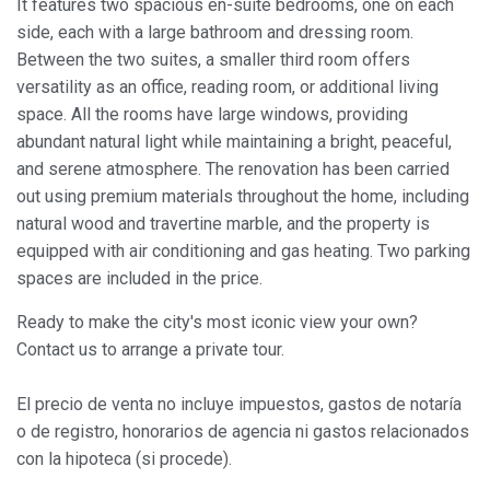
It features two spacious en-suite bedrooms, one on each
Modificar cookies
side, each with a large bathroom and dressing room.
Between the two suites, a smaller third room offers
Siempre activas
Técnicas y funcionales
versatility as an office, reading room, or additional living
space. All the rooms have large windows, providing
Este sitio web utiliza Cookies propias para recopilar
información con la finalidad de mejorar nuestros servicios.
abundant natural light while maintaining a bright, peaceful,
Si continua navegando, supone la aceptación de la
instalación de las mismas. El usuario tiene la posibilidad
and serene atmosphere.
The renovation has been carried
de configurar su navegador pudiendo, si así lo desea,
out using premium materials throughout the home, including
impedir que sean instaladas en su disco duro, aunque
deberá tener en cuenta que dicha acción podrá ocasionar
natural wood and travertine marble, and the property is
dificultades de navegación de la página web.
equipped with air conditioning and gas heating. Two parking
spaces are included in the price.
Analíticas y personalización
Ready to make the city's most iconic view your own?
Permiten realizar el seguimiento y análisis del
comportamiento de los usuarios de este sitio web. La
Contact us to arrange a private tour.
información recogida mediante este tipo de cookies se
utiliza en la medición de la actividad de la web para la
elaboración de perfiles de navegación de los usuarios con
El precio de venta no incluye impuestos, gastos de notaría
el fin de introducir mejoras en función del análisis de los
o de registro, honorarios de agencia ni gastos relacionados
datos de uso que hacen los usuarios del servicio. Permiten
guardar la información de preferencia del usuario para
con la hipoteca (si procede).
mejorar la calidad de nuestros servicios y para ofrecer una
mejor experiencia a través de productos recomendados.