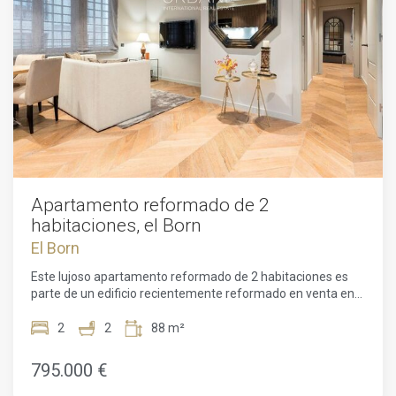
Apartamento reformado de 2
habitaciones, el Born
El Born
Este lujoso apartamento reformado de 2 habitaciones es
parte de un edificio recientemente reformado en venta en
El Born. Esta propiedad tiene una superficie habitable de
88m2. Se encuentra , la avenida que separa el Barrio Gótico
2
2
88 m²
y El Born y lo dirige a la playa de la Barceloneta, que está
muy cerca del apartamento. También está cerca de la
795.000 €
Catedral de Santa María del Mar y cerca de El Parc de la
Ciutadella. ¡Esta área tiene todos los servicios que