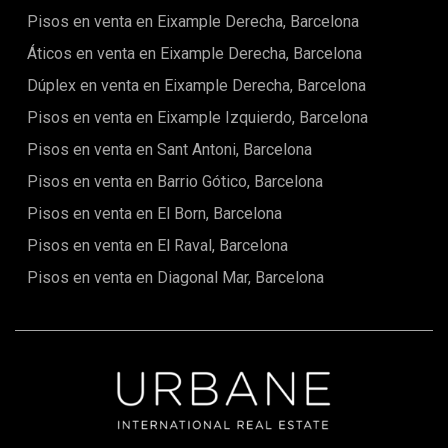
una vibrante oferta gastronómica. Este enclave concreto
Pisos en venta en Eixample Derecha, Barcelona
tiene el valor añadido de estar muy próximo al Eixample,
facilitando el acceso a otras zonas emblemáticas de la
Áticos en venta en Eixample Derecha, Barcelona
ciudad. Todo se encuentra a pocos minutos a pie —desde el
Dúplex en venta en Eixample Derecha, Barcelona
Parque de la Ciutadella y el Barrio Gótico hasta la playa y las
principales conexiones de transporte. Ya sea como
Pisos en venta en Eixample Izquierdo, Barcelona
residencia habitual o como refugio urbano con estilo, esta
vivienda en El Born lo tiene todo: ubicación, diseño y
Pisos en venta en Sant Antoni, Barcelona
proyección a futuro.
Pisos en venta en Barrio Gótico, Barcelona
Pisos en venta en El Born, Barcelona
Pisos en venta en El Raval, Barcelona
Pisos en venta en Diagonal Mar, Barcelona