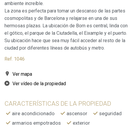
ambiente increíble.
La zona es perfecta para tomar un descanso de las partes
cosmopolitas y de Barcelona y relajarse en una de sus
hermosas plazas. La ubicación de Born es central, linda con
Modificar cookies
el gótico, el parque de la Ciutadella, el Eixample y el puerto.
Su ubicación hace que sea muy fácil acceder al resto de la
ciudad por diferentes líneas de autobús y metro.
Siempre activas
Técnicas y funcionales
Ref. 1046
Este sitio web utiliza Cookies propias para recopilar
información con la finalidad de mejorar nuestros servicios.
Si continua navegando, supone la aceptación de la
instalación de las mismas. El usuario tiene la posibilidad
Ver mapa
de configurar su navegador pudiendo, si así lo desea,
impedir que sean instaladas en su disco duro, aunque
Ver vídeo de la propiedad
deberá tener en cuenta que dicha acción podrá ocasionar
dificultades de navegación de la página web.
CARACTERÍSTICAS DE LA PROPIEDAD
Analíticas y personalización
aire acondicionado
ascensor
seguridad
Permiten realizar el seguimiento y análisis del
comportamiento de los usuarios de este sitio web. La
armarios empotrados
exterior
información recogida mediante este tipo de cookies se
utiliza en la medición de la actividad de la web para la