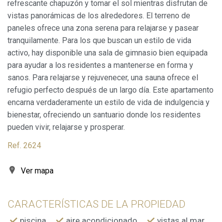
refrescante chapuzón y tomar el sol mientras disfrutan de
Marketing y publicidad
vistas panorámicas de los alrededores. El terreno de
paneles ofrece una zona serena para relajarse y pasear
Estas cookies son utilizadas para almacenar información
sobre las preferencias y elecciones personales del usuario
tranquilamente. Para los que buscan un estilo de vida
a través de la observación continuada de sus hábitos de
activo, hay disponible una sala de gimnasio bien equipada
navegación. Gracias a ellas, podemos conocer los hábitos
de navegación en el sitio web y mostrar publicidad
para ayudar a los residentes a mantenerse en forma y
relacionada con el perfil de navegación del usuario.
sanos. Para relajarse y rejuvenecer, una sauna ofrece el
refugio perfecto después de un largo día. Este apartamento
encarna verdaderamente un estilo de vida de indulgencia y
bienestar, ofreciendo un santuario donde los residentes
pueden vivir, relajarse y prosperar.
Ref. 2624
Ver mapa
CARACTERÍSTICAS DE LA PROPIEDAD
piscina
aire acondicionado
vistas al mar