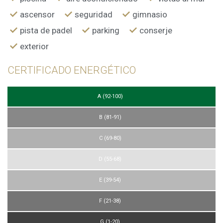
ascensor
seguridad
gimnasio
pista de padel
parking
conserje
exterior
CERTIFICADO ENERGÉTICO
A (92-100)
B (81-91)
C (69-80)
D (55-68)
E (39-54)
F (21-38)
G (1-20)