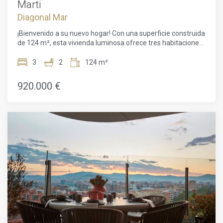
Marti
Diagonal Mar
¡Bienvenido a su nuevo hogar! Con una superficie construida
de 124 m², esta vivienda luminosa ofrece tres habitaciones,
dos baños y una distribución cómoda y funcional, ideal para
disfrutar al máximo de la vida urbana.El piso cuenta con
3
2
124 m²
espectaculares vistas desde su amplia terraza. Gracias a su
orientación exterior, la luz natural inunda los espacios
920.000 €
durante gran parte del día, creando una atmósfera cálida y
acogedora.La cocina tipo office ha sido diseñada para
combinar practicidad y convivencia, perfecta para cocinar a
diario o compartir momentos en familia. El salón-comedor,
amplio y luminoso, es ideal para el descanso. El dormitorio
principal con baño en suite proporciona privacidad y confort,
mientras que las otras dos habitaciones pueden adaptarse
fácilmente como oficinas o habitaciones adicionales.
Ambos baños —uno en suite— están completamente
equipados.El piso cuenta con aire acondicionado y
calefacción para garantizar el confort durante todo el año.
Además, incluye una plaza de aparcamiento en la finca.Las
zonas comunes ofrecen servicios exclusivos: piscina de 180
m², solárium, zona infantil, jardines, gimnasio totalmente
equipado, sala polivalente, sauna, vestuarios y seguridad