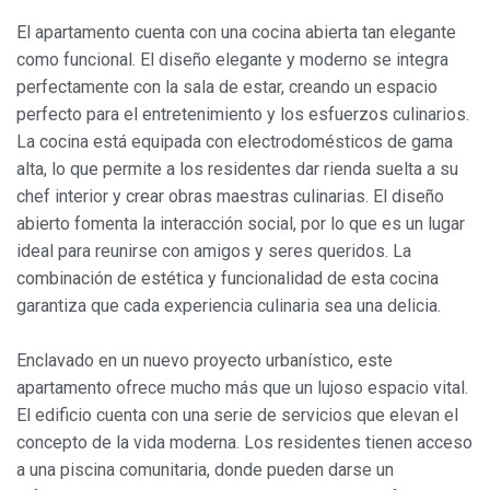
El apartamento cuenta con una cocina abierta tan elegante
Siempre activas
Técnicas y funcionales
como funcional. El diseño elegante y moderno se integra
perfectamente con la sala de estar, creando un espacio
Este sitio web utiliza Cookies propias para recopilar
información con la finalidad de mejorar nuestros servicios.
perfecto para el entretenimiento y los esfuerzos culinarios.
Si continua navegando, supone la aceptación de la
La cocina está equipada con electrodomésticos de gama
instalación de las mismas. El usuario tiene la posibilidad
de configurar su navegador pudiendo, si así lo desea,
alta, lo que permite a los residentes dar rienda suelta a su
impedir que sean instaladas en su disco duro, aunque
chef interior y crear obras maestras culinarias. El diseño
deberá tener en cuenta que dicha acción podrá ocasionar
dificultades de navegación de la página web.
abierto fomenta la interacción social, por lo que es un lugar
ideal para reunirse con amigos y seres queridos. La
Analíticas y personalización
combinación de estética y funcionalidad de esta cocina
garantiza que cada experiencia culinaria sea una delicia.
Permiten realizar el seguimiento y análisis del
comportamiento de los usuarios de este sitio web. La
información recogida mediante este tipo de cookies se
Enclavado en un nuevo proyecto urbanístico, este
utiliza en la medición de la actividad de la web para la
elaboración de perfiles de navegación de los usuarios con
apartamento ofrece mucho más que un lujoso espacio vital.
el fin de introducir mejoras en función del análisis de los
datos de uso que hacen los usuarios del servicio. Permiten
El edificio cuenta con una serie de servicios que elevan el
guardar la información de preferencia del usuario para
concepto de la vida moderna. Los residentes tienen acceso
mejorar la calidad de nuestros servicios y para ofrecer una
mejor experiencia a través de productos recomendados.
a una piscina comunitaria, donde pueden darse un