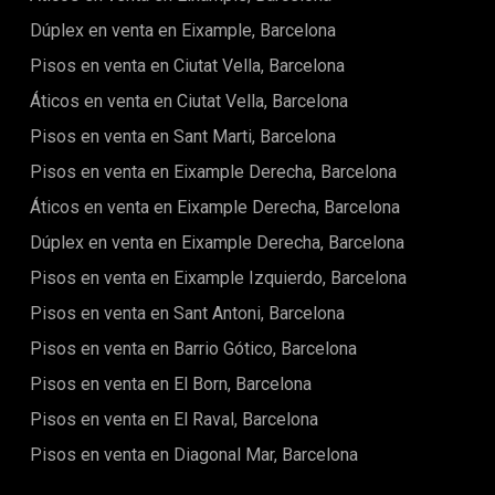
sala polivalente, sauna y vestuarios.Ubicado en Diagonal
Dúplex en venta en Eixample, Barcelona
Mar, este apartamento ofrece un estilo de vida dinámico
con acceso a comercios, restaurantes y espacios verdes. La
Pisos en venta en Ciutat Vella, Barcelona
proximidad a la playa lo convierte en una opción ideal para
aquellos que buscan un estilo de vida activo y al aire
Áticos en venta en Ciutat Vella, Barcelona
libre.Contáctanos hoy mismo para más información.
Pisos en venta en Sant Marti, Barcelona
Pisos en venta en Eixample Derecha, Barcelona
Áticos en venta en Eixample Derecha, Barcelona
Dúplex en venta en Eixample Derecha, Barcelona
Pisos en venta en Eixample Izquierdo, Barcelona
Pisos en venta en Sant Antoni, Barcelona
Pisos en venta en Barrio Gótico, Barcelona
Pisos en venta en El Born, Barcelona
Pisos en venta en El Raval, Barcelona
Pisos en venta en Diagonal Mar, Barcelona