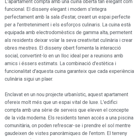
L'apartament compta amb una cuina oberta tan elegant com
funcional. El disseny elegant i modern s'integra
Sempre activades
Tècniques i funcionals
perfectament amb la sala d'estar, creant un espai perfecte
Aquest lloc web utilitza cookies pròpies per recopilar
per a l'entreteniment i els esforços culinaris. La cuina està
informació amb la finalitat de millorar els nostres serveis.
equipada amb electrodomèstics de gamma alta, permetent
Si continua navegant, suposa l'acceptació de la instal·lació
de les mateixes. L'usuari té la possibilitat de configurar el
als residents deixar volar la seva creativitat culinària i crear
navegador podent, si així ho desitja, impedir que siguin
instal·lades al disc dur, encara que haurà de tenir en
obres mestres. El disseny obert fomenta la interacció
compte que aquesta acció podrà ocasionar dificultats de
social, convertint-lo en un lloc ideal per a reunions amb
navegació de la pàgina web.
amics i éssers estimats. La combinació d'estètica i
funcionalitat d'aquesta cuina garanteix que cada experiència
Analítiques i personalització
culinària sigui un plaer.
Permeten fer el seguiment i l'anàlisi del comportament
dels usuaris d'aquest lloc web. La informació recollida
mitjançant aquest tipus de cookies s'utilitza en el
Enclavat en un nou projecte urbanístic, aquest apartament
mesurament de l'activitat del web per a l'elaboració de
ofereix molt més que un espai vital de luxe. L'edifici
perfils de navegació dels usuaris per introduir millores en
funció de l'anàlisi de les dades d'ús que fan els usuaris del
compta amb una sèrie de serveis que eleven el concepte
servei. Permeten desar la informació de preferència de
de la vida moderna. Els residents tenen accés a una piscina
l'usuari per millorar la qualitat dels nostres serveis i oferir
una millor experiència a través de productes recomanats.
comunitària, on poden refrescar-se i prendre el sol mentre
gaudeixen de vistes panoràmiques de l'entorn. El terreny