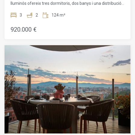
lluminós ofereix tres dormitoris, dos banys i una distribució
còmoda i funcional, ideal per gaudir plenament de la vida
urbana.L'habitatge disposa d'unes vistes espectaculars des
3
2
124 m²
de la seva gran terrassa. Gràcies a la seva orientació
exterior, la llum natural inunda els espais durant bona part
920.000 €
del dia, creant un ambient càlid i acollidor.La cuina oberta
tipus office està pensada per combinar funcionalitat i
convivència — perfecta per cuinar cada dia o compartir
moments en família. El saló menjador, ampli i lluminós,
convida al descans. L'habitació principal amb bany en suite
ofereix intimitat i comoditat, mentre que les altres dues es
poden adaptar fàcilment com a despatxos o habitacions
addicionals. Els dos banys —un d'ells en suite— estan
completament equipats.El pis disposa de calefacció i aire
condicionat per garantir el màxim confort durant tot l'any.
Inclou una plaça d'aparcament dins la finca.La zona
comunitària ofereix serveis exclusius: piscina de 180 m²,
solàrium, parc infantil, jardins enjardinats, gimnàs complet,
sala polivalent, sauna, vestuaris i servei de seguretat 24
hores.Situat a Sant Martí/Diagonal Mar, aquest pis gaudeix
d'una ubicació immillorable, molt a prop de botigues,
restaurants, zones verdes i a pocs minuts caminant de la
platja. L'opció ideal per a qui busca confort, modernitat i un