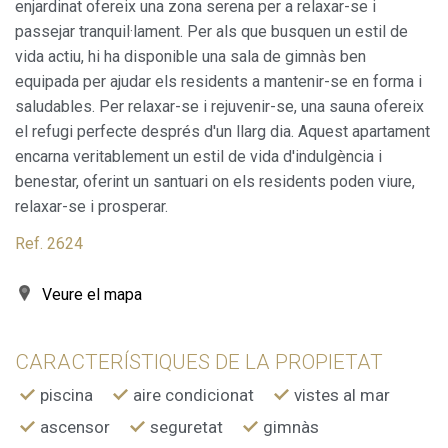
Marketing i publicitat
enjardinat ofereix una zona serena per a relaxar-se i
passejar tranquil·lament. Per als que busquen un estil de
Aquestes cookies són utilitzades per emmagatzemar
informació sobre les preferències i les eleccions personals
vida actiu, hi ha disponible una sala de gimnàs ben
de l'usuari a través de l'observació continuada dels seus
equipada per ajudar els residents a mantenir-se en forma i
hàbits de navegació. Gràcies a elles, podem conèixer els
hàbits de navegació al lloc web i mostrar publicitat
saludables. Per relaxar-se i rejuvenir-se, una sauna ofereix
relacionada amb el perfil de navegació de l'usuari.
el refugi perfecte després d'un llarg dia. Aquest apartament
encarna veritablement un estil de vida d'indulgència i
benestar, oferint un santuari on els residents poden viure,
relaxar-se i prosperar.
Ref. 2624
Veure el mapa
CARACTERÍSTIQUES DE LA PROPIETAT
piscina
aire condicionat
vistes al mar
ascensor
seguretat
gimnàs