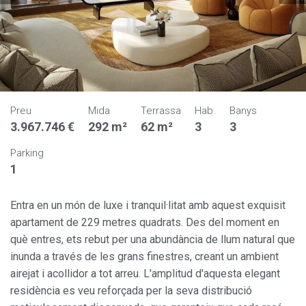
Preu
Mida
Terrassa
Hab.
Banys
3.967.746 €
292 m²
62 m²
3
3
Parking
1
Entra en un món de luxe i tranquil·litat amb aquest exquisit
apartament de 229 metres quadrats. Des del moment en
què entres, ets rebut per una abundància de llum natural que
inunda a través de les grans finestres, creant un ambient
airejat i acollidor a tot arreu. L'amplitud d'aquesta elegant
residència es veu reforçada per la seva distribució