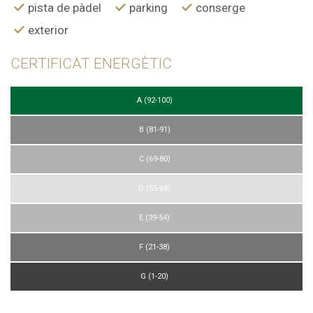
pista de pàdel
parking
conserge
exterior
CERTIFICAT ENERGÈTIC
A (92-100)
B (81-91)
C (69-80)
D (55-68)
E (39-54)
F (21-38)
G (1-20)