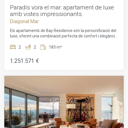
estil de vida actiu al costat del mar.
Paradís vora el mar: apartament de luxe
amb vistes impressionants.
Diagonal Mar
Els apartaments de Bay Residence són la personificació del
luxe, oferint una combinació perfecta de confort i elegància
per a una experiència de vida realment remarcable. Cada
apartament disposa de dues habitacions dissenyades amb
2
2
183 m²
cura i banys en suite, garantint una privacitat òptima. Les
zones d'estar i menjador de planta oberta s'integren
1.251.571 €
perfectament amb cuines totalment equipades, irradiant
sofisticació sense esforç. Elements interiors personalitzats,
com illes de cuina, mobles de bany, banyeres i manetes de
porta, afegeixen un toc únic de luxe que millora el disseny
general. Amb sostres de 2,7 metres d'alçada i portes de
vidre de terra a sostre que condueixen a la terrassa, els
residents poden gaudir d'una sensació d'amplitud mentre
admiren vistes espectaculars de Barcelona i la costa
mediterrània. La terrassa es converteix en l'escenari
perfecte per a menjars íntims a l'aire lliure, afegint atractiu
a aquests apartaments excepcionals.A més de les seves
característiques excepcionals, les residències ofereixen