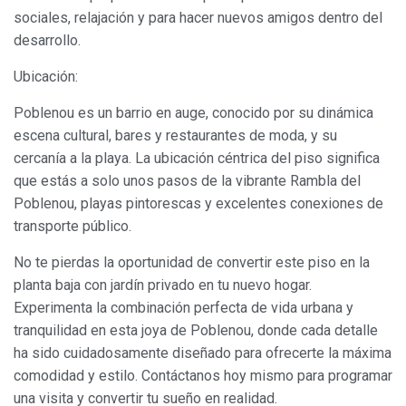
mejorar la calidad de nuestros servicios y para ofrecer una
sociales, relajación y para hacer nuevos amigos dentro del
mejor experiencia a través de productos recomendados.
desarrollo.
Marketing y publicidad
Ubicación:
Estas cookies son utilizadas para almacenar información
Poblenou es un barrio en auge, conocido por su dinámica
sobre las preferencias y elecciones personales del usuario
a través de la observación continuada de sus hábitos de
escena cultural, bares y restaurantes de moda, y su
navegación. Gracias a ellas, podemos conocer los hábitos
de navegación en el sitio web y mostrar publicidad
cercanía a la playa. La ubicación céntrica del piso significa
relacionada con el perfil de navegación del usuario.
que estás a solo unos pasos de la vibrante Rambla del
Poblenou, playas pintorescas y excelentes conexiones de
transporte público.
No te pierdas la oportunidad de convertir este piso en la
planta baja con jardín privado en tu nuevo hogar.
Experimenta la combinación perfecta de vida urbana y
tranquilidad en esta joya de Poblenou, donde cada detalle
ha sido cuidadosamente diseñado para ofrecerte la máxima
comodidad y estilo. Contáctanos hoy mismo para programar
una visita y convertir tu sueño en realidad.