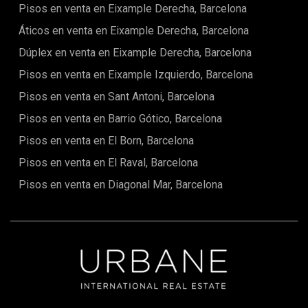
ambiente increíble.La zona es perfecta para tomar un
Pisos en venta en Eixample Derecha, Barcelona
descanso de las partes cosmopolitas y de Barcelona y
relajarse en una de sus hermosas plazas. La ubicación de
Áticos en venta en Eixample Derecha, Barcelona
Born es central, linda con el gótico, el parque de la
Dúplex en venta en Eixample Derecha, Barcelona
Ciutadella, el Eixample y el puerto. Su ubicación hace que
sea muy fácil acceder al resto de la ciudad por diferentes
Pisos en venta en Eixample Izquierdo, Barcelona
líneas de autobús y metro.
Pisos en venta en Sant Antoni, Barcelona
Pisos en venta en Barrio Gótico, Barcelona
Pisos en venta en El Born, Barcelona
Pisos en venta en El Raval, Barcelona
Pisos en venta en Diagonal Mar, Barcelona