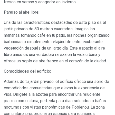
fresco en verano y acogedor en invierno.
Modificar cookies
Paraíso al aire libre:
Una de las características destacadas de este piso es el
Siempre activas
Técnicas y funcionales
jardín privado de 80 metros cuadrados. Imagina las
Este sitio web utiliza Cookies propias para recopilar
mañanas tomando café en tu patio, las noches organizando
información con la finalidad de mejorar nuestros servicios.
Si continua navegando, supone la aceptación de la
barbacoas o simplemente relajándote entre exuberante
instalación de las mismas. El usuario tiene la posibilidad
vegetación después de un largo día. Este espacio al aire
de configurar su navegador pudiendo, si así lo desea,
impedir que sean instaladas en su disco duro, aunque
libre único es una verdadera rareza en la vida urbana y
deberá tener en cuenta que dicha acción podrá ocasionar
ofrece un soplo de aire fresco en el corazón de la ciudad.
dificultades de navegación de la página web.
Comodidades del edificio:
Analíticas y personalización
Además de tu jardín privado, el edificio ofrece una serie de
Permiten realizar el seguimiento y análisis del
comodidades comunitarias que elevan tu experiencia de
comportamiento de los usuarios de este sitio web. La
información recogida mediante este tipo de cookies se
vida. Dirígete a la azotea para encontrar una reluciente
utiliza en la medición de la actividad de la web para la
elaboración de perfiles de navegación de los usuarios con
piscina comunitaria, perfecta para días soleados o baños
el fin de introducir mejoras en función del análisis de los
nocturnos con vistas panorámicas de Poblenou. La zona
datos de uso que hacen los usuarios del servicio. Permiten
guardar la información de preferencia del usuario para
comunitaria proporciona un espacio para reuniones