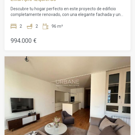
Descubre tu hogar perfecto en este proyecto de edificio
completamente renovado, con una elegante fachada y un
moderno ascensor, prometiendo comodidad y conveniencia
en cada rincón.Bienvenido a este impresionante
2
2
96 m²
apartamento de 2 habitaciones en el corazón de Barcelona.
Con un plano de planta de 96m² y una superficie habitable
994.000 €
de 72m², esta propiedad ofrece un entorno amplio y
cómodo para vivir. El apartamento cuenta con una serie de
características deseables, como un servicio de conserjería
las 24 horas, un ascensor para facilitar el acceso y
hermosos suelos de parquet en todo el lugar.La luz natural
inunda el interior, creando una atmósfera cálida y
acogedora. El apartamento ha sido renovado con buen
gusto, mostrando techos altos, paredes de ladrillo a la vista
y acabados de lujo. Mantente cómodo durante todo el año
con los sistemas de aire acondicionado y calefacción.La
sala de estar-comedor de planta abierta y la cocina
moderna brindan el espacio perfecto para recibir invitados y
crear delicias culinarias. En la zona de noche, encontrarás
dos dormitorios bien equipados y un elegante baño.Ubicado
en uno de los barrios más exclusivos de Barcelona, esta
propiedad ofrece no solo un lugar encantador para vivir, sino
también un increíble potencial de inversión. Ya sea que