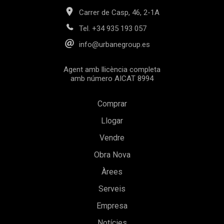
Carrer de Casp, 46, 2-1A
Tel.
+34 935 193 057
info@urbanegroup.es
Agent amb llicència completa
amb número AICAT 8994
Comprar
Llogar
Vendre
Obra Nova
Guardar configuració
Acceptar totes
Àrees
Serveis
Empresa
Notícies