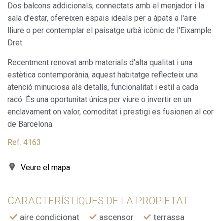
Dos balcons addicionals, connectats amb el menjador i la
sala d'estar, ofereixen espais ideals per a àpats a l'aire
lliure o per contemplar el paisatge urbà icònic de l'Eixample
Dret.
Modificar cookies
Recentment renovat amb materials d'alta qualitat i una
estètica contemporània, aquest habitatge reflecteix una
Sempre activades
Tècniques i funcionals
atenció minuciosa als detalls, funcionalitat i estil a cada
Aquest lloc web utilitza cookies pròpies per recopilar
racó. És una oportunitat única per viure o invertir en un
informació amb la finalitat de millorar els nostres serveis.
Si continua navegant, suposa l'acceptació de la instal·lació
enclavament on valor, comoditat i prestigi es fusionen al cor
de les mateixes. L'usuari té la possibilitat de configurar el
navegador podent, si així ho desitja, impedir que siguin
de Barcelona.
instal·lades al disc dur, encara que haurà de tenir en
compte que aquesta acció podrà ocasionar dificultats de
Ref. 4163
navegació de la pàgina web.
Veure el mapa
Analítiques i personalització
Permeten fer el seguiment i l'anàlisi del comportament
dels usuaris d'aquest lloc web. La informació recollida
CARACTERÍSTIQUES DE LA PROPIETAT
mitjançant aquest tipus de cookies s'utilitza en el
mesurament de l'activitat del web per a l'elaboració de
aire condicionat
ascensor
terrassa
perfils de navegació dels usuaris per introduir millores en