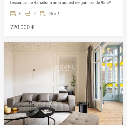
l'essència de Barcelona amb aquest elegant pis de 95m²
Dreta. Contacta'ns avui mateix per organitzar una visita i
construïts, situat al cor de l'Eixample Dret. Aquesta llar
donar el primer pas per adquirir aquesta propietat
respira història i et transporta a una altra època, conservant
3
2
95 m²
remarcable.
la bellesa dels elements originals i oferint totes les
comoditats modernes que desitges. Els sostres voltaïcats
720.000 €
de gairebé 4 metres d'alçada, adornats amb majestuoses
bigues de fusta, creen una sensació d'espai i grandesa. Els
sòls, revestits amb les típiques rajoles hidràuliques
catalanes, hi afegeixen un toc d'autenticitat i calidesa.
Espais lluminosos i funcionalsLa distribució d'aquest pis ha
estat dissenyada amb cura per optimitzar cada centímetre
quadrat. Gaudeix de tres habitacions lluminoses, perfectes
per descansar o treballar, i de dos banys complets equipats
amb tot el que necessites per a la teva rutina diària. La joia
de la corona és, sens dubte, l'àmplia terrassa de 19m².
Aquest oasi urbà és el lloc ideal per relaxar-te, gaudir del teu
temps lliure o cultivar les teves pròpies plantes. La cuina,
funcional i moderna, s'integra a la perfecció amb l'estil
clàssic de la resta de la llar, convidant-te a compartir
moments inoblidables amb els teus éssers estimats.
L'Eixample Dret: un estil de vidaSituat en un dels barris més
emblemàtics de Barcelona, aquest pis t'ofereix una qualitat
de vida excepcional. L'Eixample Dret és sinònim d'elegància,
cultura i comoditat. Passeja pels seus amplis carrers,