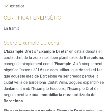
funció de l'anàlisi de les dades d'ús que fan els usuaris del
exterior
servei. Permeten desar la informació de preferència de
l'usuari per millorar la qualitat dels nostres serveis i oferir
una millor experiència a través de productes recomanats.
CERTIFICAT ENERGÈTIC
En tràmit
Marketing i publicitat
Aquestes cookies són utilitzades per emmagatzemar
informació sobre les preferències i les eleccions personals
Sobre Eixample Derecha
de l'usuari a través de l'observació continuada dels seus
hàbits de navegació. Gràcies a elles, podem conèixer els
L'Eixample Dret
o “
Eixample Dreta
” en català denota el
hàbits de navegació al lloc web i mostrar publicitat
relacionada amb el perfil de navegació de l'usuari.
costat dret de la zona rica i ben planificada de
Barcelona
,
coneguda simplement com
L'Eixample
. Això simplement
significa “extensió” i és un nom utilitari que descriu el fet
que aquesta àrea de Barcelona va ser creada perquè la
ciutat vella de Barcelona, Ciutat Vella, pogués expandir-se.
Juntament amb l'Eixample Esquerre, l'Eixample Dret és
segurament la
zona immobiliària més cotitzada de
Barcelona
.
Els
apartaments en venda a Eixample Dreta
solen ser