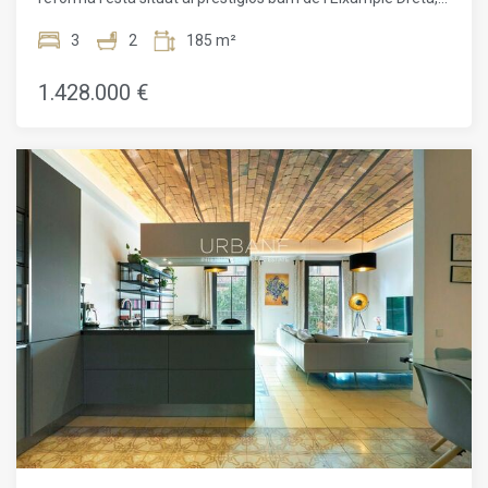
només uns passos del Passeig de Gràcia i la Plaça
Catalunya. Amb una ubicació privilegiada, aquesta propietat
3
2
185 m²
ofereix un estil de vida de luxe en una de les zones més
desitjades de Barcelona. Ubicat al segon pis d'un edifici
1.428.000 €
completament reforma, aquest pis de 158m2 compta amb
un balcó de 12m2, tres dormitoris dobles, dos banys, un
espaiós saló/menjador amb cuina oberta i accés al balcó.
Els acabats de alta qualitat i els detalls elegants es
combinen per crear un ambient sofisticat i acollidor. A
l'entrar a l'apartament, seràs rebut per un petit vestibul que
condueix a la cuina, totalment equipada amb
electrodomèstics de primera qualitat. El saló/menjador
ofereix un espai ideal per a l'entreteniment, amb accés
directe al balcó, perfecte per gaudir del clima mediterrani.
La zona de nit ofereix privacitat i confort, amb una habitació
doble que s'obre a un pati interior, seguida de la
impressionant suite principal amb bany privat i vestidor. El
tercer dormitori també compta amb accés al balcó i
comparteix un elegant segon bany complet amb acabats de
gamma alta. Amb característiques addicionals com armaris
encastats, terres de parquet, calefacció central i aire
condicionat, així com un sistema domòtic intel·ligent,
aquesta propietat ofereix l'últim en comoditat i tecnologia.