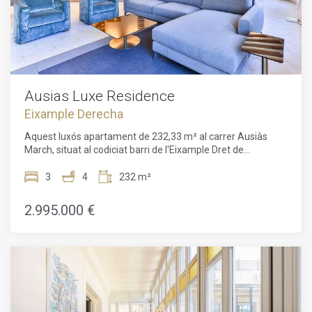
acabats luxosos i una decoració que combina l'elegància
històrica amb les comoditats modernes. Representa una
magnífica oportunitat per a aquells que busquen una
propietat exclusiva al cor de Barcelona. S'ofereix a la venda
per 1.600.000 euros, el que la converteix en una inversió
principal en una de les zones més sol·licitades de Barcelona.
Les imatges adjuntes representen el projecte de
Ausias Luxe Residence
rehabilitació, prometent ser de qualitat excepcional. Per a
Eixample Derecha
més detalls o per programar una visita, si us plau visiteu el
nostre lloc web o contacteu directament amb el nostre
Aquest luxós apartament de 232,33 m² al carrer Ausiàs
equip de vendes.
March, situat al codiciat barri de l'Eixample Dret de
Barcelona, combina l'encant històric amb la comoditat
moderna. A només uns passos de la Plaça Catalunya i del
3
4
232 m²
Passeig de Gràcia, es troba en una exclusiva promoció de
nova construcció dins d'un edifici d'angle datat de 1895.
2.995.000 €
Aquest edifici de sis plantes es caracteritza per la seva
arquitectura única, que s'ha renovat curosament per
conservar el seu caràcter històric, tot oferint interiors
moderns i excepcionals zones comunes. Aquest espaiós
apartament, amb tres dormitoris i quatre banys, és
l'exemple perfecte de luxe urbà al cor de la ciutat.Els
interiors han estat dissenyats per l'estudi d'arquitectura de
prestigi Daar Architects, que ha sabut combinar un disseny