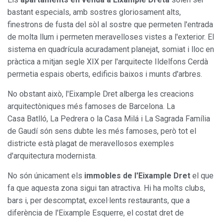
bastant especials, amb sostres gloriosament alts,
finestrons de fusta del sòl al sostre que permeten l'entrada
de molta llum i permeten meravelloses vistes a l'exterior. El
sistema en quadrícula acuradament planejat, somiat i lloc en
pràctica a mitjan segle XIX per l'arquitecte Ildelfons Cerdà
permetia espais oberts, edificis baixos i munts d'arbres.
No obstant això, l'Eixample Dret alberga les creacions
arquitectòniques més famoses de Barcelona. La
Casa Batlló, La Pedrera o la Casa Milá i La Sagrada Família
de Gaudí són sens dubte les més famoses, però tot el
districte està plagat de meravellosos exemples
d'arquitectura modernista.
No són únicament els
immobles de l'Eixample Dret
el que
fa que aquesta zona sigui tan atractiva. Hi ha molts clubs,
bars i, per descomptat, excel·lents restaurants, que a
diferència de l'Eixample Esquerre, el costat dret de