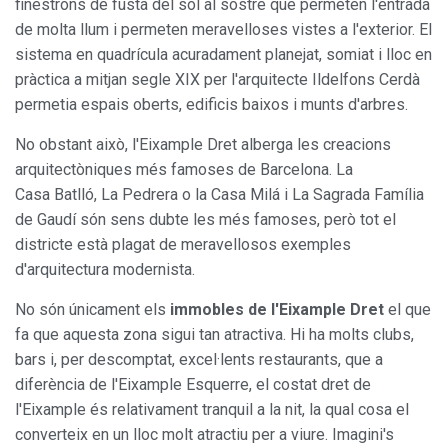
finestrons de fusta del sòl al sostre que permeten l'entrada
de molta llum i permeten meravelloses vistes a l'exterior. El
sistema en quadrícula acuradament planejat, somiat i lloc en
pràctica a mitjan segle XIX per l'arquitecte Ildelfons Cerdà
permetia espais oberts, edificis baixos i munts d'arbres.
No obstant això, l'Eixample Dret alberga les creacions
arquitectòniques més famoses de Barcelona. La
Casa Batlló, La Pedrera o la Casa Milá i La Sagrada Família
de Gaudí són sens dubte les més famoses, però tot el
districte està plagat de meravellosos exemples
d'arquitectura modernista.
No són únicament els
immobles de l'Eixample Dret
el que
fa que aquesta zona sigui tan atractiva. Hi ha molts clubs,
bars i, per descomptat, excel·lents restaurants, que a
diferència de l'Eixample Esquerre, el costat dret de
l'Eixample és relativament tranquil a la nit, la qual cosa el
converteix en un lloc molt atractiu per a viure. Imagini's