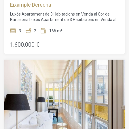
Eixample Derecha
Luxós Apartament de 3 Habitacions en Venda al Cor de
Barcelona Luxós Apartament de 3 Habitacions en Venda al
Cor de Barcelona Presentem un apartament luxós de tres
habitacions excepcionalment transformat, situat a la
3
2
165 m²
prestigiosa Gran Via de Barcelona, a pocs passos de la Plaça
Catalunya i el Passeig de Gràcia. Aquesta propietat ha estat
1.600.000 €
convertida en un veritable palau per una de les principals
empreses de reformes de Barcelona, oferint un espai de
vida de gran standing. Ubicat en un edifici clàssic de 1920,
aquest apartament té una superfície de 185 m² amb
sostres alts i grans finestres que omplen l'espai de llum
natural. Compta amb tres habitacions dobles, dues d'elles
suites, i dos banys complets, proporcionant privacitat i
confort. La cuina independent està totalment equipada i
inclou una zona de safareig separada. La propietat disposa
d'una galeria tancada impressionant, típica del districte de
l'Eixample, perfecta per relaxar-se, i un balcó que ofereix
encantadores vistes de la ciutat. Aquest apartament no és
només un habitatge sinó una obra d'art habitable, amb
acabats luxosos i una decoració que combina l'elegància
històrica amb les comoditats modernes. Representa una
magnífica oportunitat per a aquells que busquen una