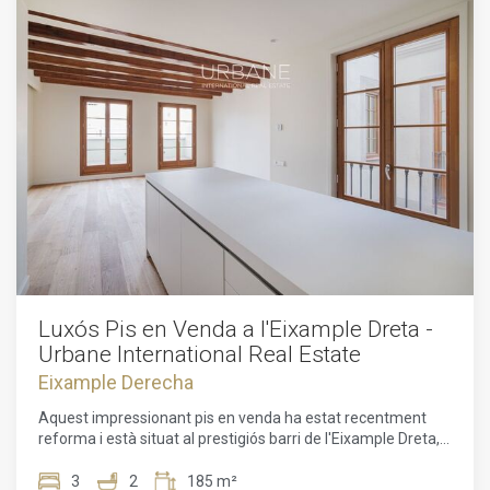
Luxós Pis en Venda a l'Eixample Dreta -
Urbane International Real Estate
Eixample Derecha
Aquest impressionant pis en venda ha estat recentment
reforma i està situat al prestigiós barri de l'Eixample Dreta, a
només uns passos del Passeig de Gràcia i la Plaça
Catalunya. Amb una ubicació privilegiada, aquesta propietat
3
2
185 m²