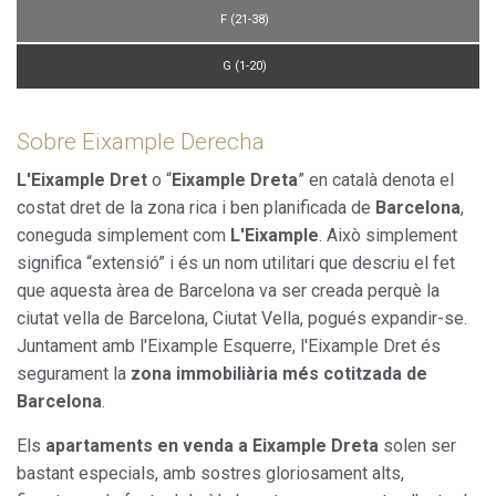
F (21-38)
G (1-20)
Sobre Eixample Derecha
L'Eixample Dret
o “
Eixample Dreta
” en català denota el
costat dret de la zona rica i ben planificada de
Barcelona
,
coneguda simplement com
L'Eixample
. Això simplement
significa “extensió” i és un nom utilitari que descriu el fet
que aquesta àrea de Barcelona va ser creada perquè la
ciutat vella de Barcelona, Ciutat Vella, pogués expandir-se.
Juntament amb l'Eixample Esquerre, l'Eixample Dret és
segurament la
zona immobiliària més cotitzada de
Barcelona
.
Els
apartaments en venda a Eixample Dreta
solen ser
bastant especials, amb sostres gloriosament alts,