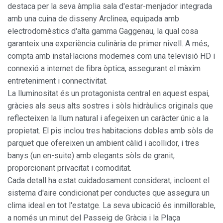
destaca per la seva àmplia sala d'estar-menjador integrada
amb una cuina de disseny Arclinea, equipada amb
electrodomèstics d'alta gamma Gaggenau, la qual cosa
garanteix una experiència culinària de primer nivell. A més,
compta amb instal·lacions modernes com una televisió HD i
connexió a internet de fibra òptica, assegurant el màxim
entreteniment i connectivitat.
La lluminositat és un protagonista central en aquest espai,
gràcies als seus alts sostres i sòls hidràulics originals que
reflecteixen la llum natural i afegeixen un caràcter únic a la
propietat. El pis inclou tres habitacions dobles amb sòls de
parquet que ofereixen un ambient càlid i acollidor, i tres
banys (un en-suite) amb elegants sòls de granit,
proporcionant privacitat i comoditat.
Cada detall ha estat cuidadosament considerat, incloent el
sistema d'aire condicionat per conductes que assegura un
clima ideal en tot l'estatge. La seva ubicació és inmillorable,
a només un minut del Passeig de Gràcia i la Plaça