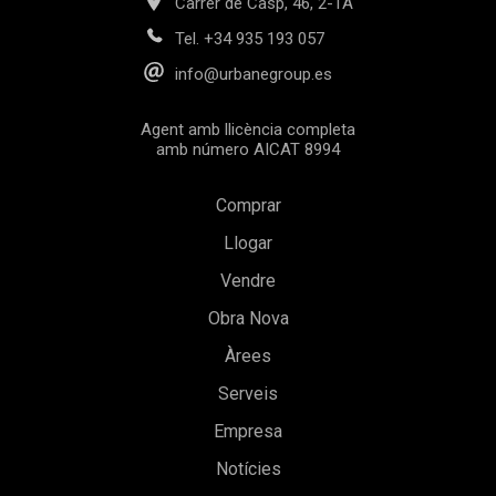
Carrer de Casp, 46, 2-1A
Tel.
+34 935 193 057
info@urbanegroup.es
Agent amb llicència completa
amb número AICAT 8994
Comprar
Llogar
Vendre
Obra Nova
Guardar configuració
Acceptar totes
Àrees
Serveis
Empresa
Notícies