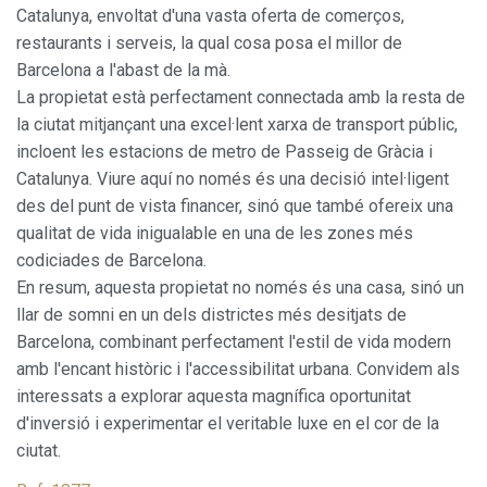
Catalunya, envoltat d'una vasta oferta de comerços,
restaurants i serveis, la qual cosa posa el millor de
Barcelona a l'abast de la mà.
La propietat està perfectament connectada amb la resta de
la ciutat mitjançant una excel·lent xarxa de transport públic,
incloent les estacions de metro de Passeig de Gràcia i
Modificar cookies
Catalunya. Viure aquí no només és una decisió intel·ligent
des del punt de vista financer, sinó que també ofereix una
qualitat de vida inigualable en una de les zones més
Sempre activades
Tècniques i funcionals
codiciades de Barcelona.
Aquest lloc web utilitza cookies pròpies per recopilar
En resum, aquesta propietat no només és una casa, sinó un
informació amb la finalitat de millorar els nostres serveis.
Si continua navegant, suposa l'acceptació de la instal·lació
llar de somni en un dels districtes més desitjats de
de les mateixes. L'usuari té la possibilitat de configurar el
navegador podent, si així ho desitja, impedir que siguin
Barcelona, combinant perfectament l'estil de vida modern
instal·lades al disc dur, encara que haurà de tenir en
amb l'encant històric i l'accessibilitat urbana. Convidem als
compte que aquesta acció podrà ocasionar dificultats de
navegació de la pàgina web.
interessats a explorar aquesta magnífica oportunitat
d'inversió i experimentar el veritable luxe en el cor de la
Analítiques i personalització
ciutat.
Permeten fer el seguiment i l'anàlisi del comportament