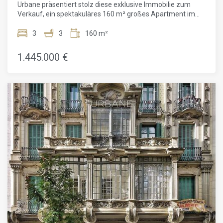
Urbane präsentiert stolz diese exklusive Immobilie zum
Sie uns noch heute, um einen Besichtigungstermin zu
Verkauf, ein spektakuläres 160 m² großes Apartment im
vereinbaren und Ihr neues Zuhause in Barcelona zu
renommierten Viertel Eixample Dret in Barcelona, in der
entdecken!
Nähe des emblematischen Platzes Plaça Catalunya. Dieses
3
3
160 m²
architektonische Juwel, gelegen in einem sorgfältig
restaurierten modernistischen Gebäude, stellt eine solide
1.445.000 €
und attraktive Investitionsmöglichkeit dar, die nicht nur
finanzielle Renditen bietet, sondern auch einen
beneidenswerten Lebensstil. Die Wohnung wurde
vollständig mit exquisitem Geschmack renoviert und
möbliert, um Komfort und Luxus in jedem Detail zu bieten.
Das Highlight der Immobilie ist das geräumige Wohn- und
Esszimmer, das mit einer Designerküche von Arclinea
ausgestattet ist, komplett mit hochwertigen Gaggenau-
Geräten, die ein erstklassiges kulinarisches Erlebnis
garantieren. Darüber hinaus verfügt die Wohnung über
moderne Einrichtungen wie einen HD-Fernseher und eine
Glasfaser-Internetverbindung, die höchste Unterhaltung
und Konnektivität sicherstellen. Die Helligkeit spielt eine
zentrale Rolle in diesem Raum, dank der hohen Decken und
originalen hydraulischen Fliesen, die natürliches Licht
reflektieren und der Wohnung einen einzigartigen Charakter
verleihen. Sie umfasst drei Doppelzimmer mit
Parkettböden, die eine warme und einladende Atmosphäre