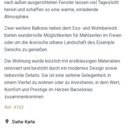
nach außen ausgerichteten Fenster lassen viel Tageslicht
herein und schaffen so eine warme, einladende
Atmosphäre.
Cookies ändern
Zwei weitere Balkone neben dem Ess- und Wohnbereich
bieten wundervolle Möglichkeiten für Mahlzeiten im Freien
oder um die ikonische urbane Landschaft des Eixample
Immer aktiv
Technik und Funktional
Derecho zu genießen.
Diese Website verwendet eigene Cookies, um
Informationen zu sammeln, um unsere Dienste zu
Die Wohnung wurde kürzlich mit erstklassigen Materialien
verbessern. Wenn Sie weiter surfen, akzeptieren Sie deren
Installation. Der Benutzer hat die Möglichkeit, seinen
renoviert und besticht durch ein modernes Design sowie
Browser zu konfigurieren und auf Wunsch zu verhindern,
liebevolle Details. Sie ist eine seltene Gelegenheit, in
dass er auf seiner Festplatte installiert wird, obwohl er
bedenken muss, dass dies zu Schwierigkeiten beim
einem Viertel zu wohnen oder zu investieren, in dem Wert,
Navigieren auf der Website führen kann.
Komfort und Prestige im Herzen Barcelonas
zusammenkommen.
Analytik und Anpassung
Ref. 4163
Sie ermöglichen die Beobachtung und Analyse des
Verhaltens der Nutzer dieser Website. Die durch diese Art
von Cookies gesammelten Informationen werden
Siehe Karte
verwendet, um die Aktivität des Webs zu messen, um
Benutzernavigationsprofile zu erstellen, um basierend auf