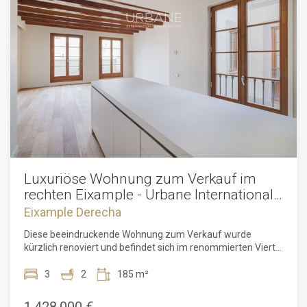
Luxuriöse Wohnung zum Verkauf im
rechten Eixample - Urbane International
Real Estate
Eixample Derecha
Diese beeindruckende Wohnung zum Verkauf wurde
kürzlich renoviert und befindet sich im renommierten Viertel
Eixample Rechts, nur wenige Schritte vom Passeig de
Gràcia und der Plaça Catalunya entfernt. Mit einer
3
2
185 m²
erstklassigen Lage bietet dieses Anwesen einen luxuriösen
Lebensstil in einer der begehrtesten Gegenden von