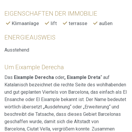
der Analyse der Nutzungsdaten der Benutzer des Dienstes
Verbesserungen einzuführen. Sie ermöglichen es uns, die
EIGENSCHAFTEN DER IMMOBILIE
Präferenzinformationen des Benutzers zu speichern, um
die Qualität unserer Dienstleistungen zu verbessern und
Klimaanlage
lift
terrasse
außen
durch empfohlene Produkte ein besseres Erlebnis zu
bieten.
ENERGIEAUSWEIS
Marketing und Publizität
Ausstehend
Diese Cookies werden verwendet, um Informationen über
die Präferenzen und persönlichen Entscheidungen des
Benutzers durch die kontinuierliche Beobachtung seiner
Um Eixample Derecha
Surfgewohnheiten zu speichern. Dank ihnen können wir
die Surfgewohnheiten auf der Website kennen und
Werbung in Bezug auf das Surfprofil des Benutzers
Das
Eixample Derecha
oder„
Eixample Dreta
“ auf
anzeigen.
Katalanisch bezeichnet die rechte Seite des wohlhabenden
und gut geplanten Viertels von Barcelona, das einfach als El
Ensanche oder El Eixample bekannt ist. Der Name bedeutet
wörtlich übersetzt „Ausdehnung“ oder „Erweiterung“ und
beschreibt die Tatsache, dass dieses Gebiet Barcelonas
geschaffen wurde, damit sich die Altstadt von
Barcelona, Ciutat Vella, vergrößern konnte. Zusammen