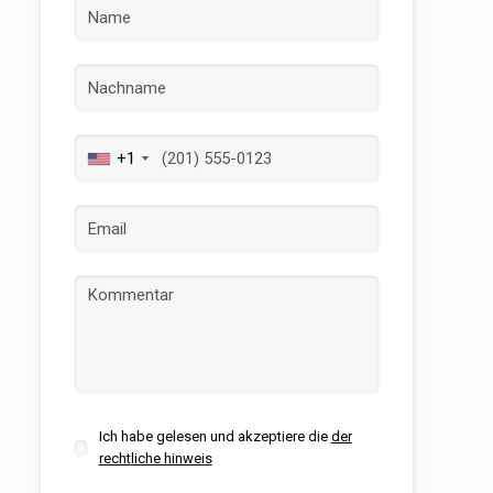
+1
er aktiv
 unsere
ion. Der
 zu
muss,
Ich habe gelesen und akzeptiere die
der
rechtliche hinweis