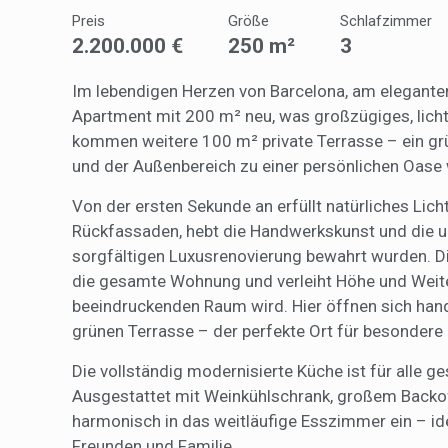
Preis
Größe
Schlafzimmer
Sie erm
Website
2.200.000 €
250 m²
3
verwend
erstell
Verbess
Im lebendigen Herzen von Barcelona, am elegante
Benutze
Apartment mit 200 m² neu, was großzügiges, lich
durch e
kommen weitere 100 m² private Terrasse – ein gr
und der Außenbereich zu einer persönlichen Oase 
Market
Von der ersten Sekunde an erfüllt natürliches Lic
Diese C
persönl
Rückfassaden, hebt die Handwerkskunst und die ur
seiner 
auf der
sorgfältigen Luxusrenovierung bewahrt wurden. Di
anzeige
die gesamte Wohnung und verleiht Höhe und Weit
beeindruckenden Raum wird. Hier öffnen sich hand
grünen Terrasse – der perfekte Ort für besonder
Die vollständig modernisierte Küche ist für alle 
Ausgestattet mit Weinkühlschrank, großem Backof
harmonisch in das weitläufige Esszimmer ein – id
Freunden und Familie.