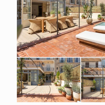
Cook
Techni
Diese W
Dienste
Benutze
verhind
dass di
Analy