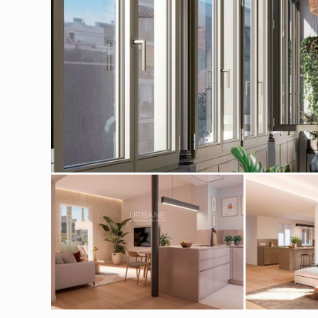
Cook
Techni
Diese W
Dienste
Benutze
verhind
dass di
Analy