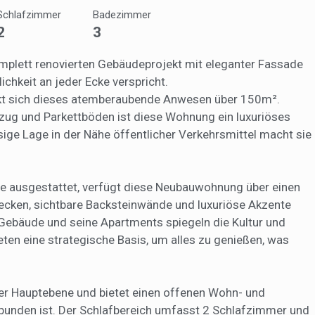
öglichen die Beobachtung und Analyse des Verhaltens der Nutzer dies
Schlafzimmer
Badezimmer
. Die durch diese Art von Cookies gesammelten Informationen werden
2
3
et, um die Aktivität des Webs zu messen, um Benutzernavigationsprofi
en, um basierend auf der Analyse der Nutzungsdaten der Benutzer des 
erungen einzuführen. Sie ermöglichen es uns, die Präferenzinformati
omplett renovierten Gebäudeprojekt mit eleganter Fassade
rs zu speichern, um die Qualität unserer Dienstleistungen zu verbesse
mpfohlene Produkte ein besseres Erlebnis zu bieten.
keit an jeder Ecke verspricht.
kt sich dieses atemberaubende Anwesen über 150m².
ing und Publizität
zug und Parkettböden ist diese Wohnung ein luxuriöses
assige Lage in der Nähe öffentlicher Verkehrsmittel macht sie
ookies werden verwendet, um Informationen über die Präferenzen und
ichen Entscheidungen des Benutzers durch die kontinuierliche Beobac
Surfgewohnheiten zu speichern. Dank ihnen können wir die Surfgewohn
 Website kennen und Werbung in Bezug auf das Surfprofil des Benutze
n.
ge ausgestattet, verfügt diese Neubauwohnung über einen
Konfiguration speichern
Alle akzeptieren
ecken, sichtbare Backsteinwände und luxuriöse Akzente
bäude und seine Apartments spiegeln die Kultur und
ten eine strategische Basis, um alles zu genießen, was
er Hauptebene und bietet einen offenen Wohn- und
rbunden ist. Der Schlafbereich umfasst 2 Schlafzimmer und