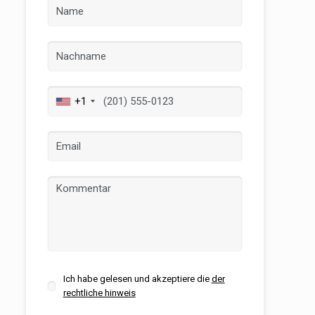
+1
er aktiv
 unsere
ion. Der
 zu
muss,
Ich habe gelesen und akzeptiere die
der
rechtliche hinweis