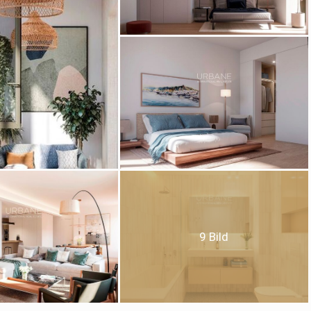
ies ändern
k und Funktional
Imm
ebsite verwendet eigene Cookies, um Informationen zu sammeln, um
 zu verbessern. Wenn Sie weiter surfen, akzeptieren Sie deren Installat
9 Bild
r hat die Möglichkeit, seinen Browser zu konfigurieren und auf Wunsch
ern, dass er auf seiner Festplatte installiert wird, obwohl er bedenken 
es zu Schwierigkeiten beim Navigieren auf der Website führen kann.
tik und Anpassung