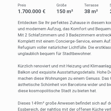
Sie erm
Preis
Größe
Terrasse
Website
1.700.000 €
150 m²
38 m²
verwend
erstell
Verbess
Entdecken Sie Ihr perfektes Zuhause in diesem k
Benutze
durch e
und modernem Aufzug, das Komfort und Bequemlich
Mit 2 Schlafzimmern und 3 Badezimmern erstrec
Market
Komplett mit einem Concierge-Service, einem Auf
Refugium voller natürlicher Lichtfülle. Die erstkl
Diese C
persönl
unglaublich bequem für Stadtbewohner.
seiner 
auf der
anzeige
Kürzlich renoviert und mit Heizung und Klimaanla
Balkon und exquisite Ausstattungsdetails. Hohe D
machen diese Wohnungen zu einem Genuss. Das Ge
ästhetische Schönheit von Barcelona wider und bie
diese kosmopolitische Stadt zu bieten hat.
Dieses 149m² große Anwesen befindet sich auf d
Essbereich, der nahtlos mit der offenen Küche ve