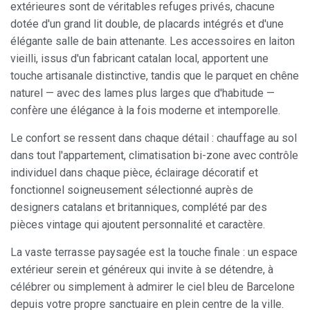
extérieures sont de véritables refuges privés, chacune
dotée d'un grand lit double, de placards intégrés et d'une
élégante salle de bain attenante. Les accessoires en laiton
vieilli, issus d'un fabricant catalan local, apportent une
Modifier les cookies
touche artisanale distinctive, tandis que le parquet en chêne
naturel — avec des lames plus larges que d'habitude —
confère une élégance à la fois moderne et intemporelle.
Toujours actif
Technique et Fonctionnel
Le confort se ressent dans chaque détail : chauffage au sol
Ce site Web utilise ses propres cookies pour collecter des
informations afin d'améliorer nos services. Si vous
dans tout l'appartement, climatisation bi-zone avec contrôle
continuez à naviguer, vous acceptez leur installation.
L'utilisateur a la possibilité de configurer son navigateur,
individuel dans chaque pièce, éclairage décoratif et
pouvant, s'il le souhaite, empêcher leur installation sur son
fonctionnel soigneusement sélectionné auprès de
disque dur, même s'il doit garder à l'esprit qu'une telle
action peut entraîner des difficultés de navigation sur le
designers catalans et britanniques, complété par des
site.
pièces vintage qui ajoutent personnalité et caractère.
Analyse et Personnalisation
La vaste terrasse paysagée est la touche finale : un espace
extérieur serein et généreux qui invite à se détendre, à
Ils permettent le suivi et l'analyse du comportement des
célébrer ou simplement à admirer le ciel bleu de Barcelone
utilisateurs de ce site. Les informations collectées via ce
type de cookies sont utilisées pour mesurer l'activité du
depuis votre propre sanctuaire en plein centre de la ville.
Web pour l'élaboration des profils de navigation des