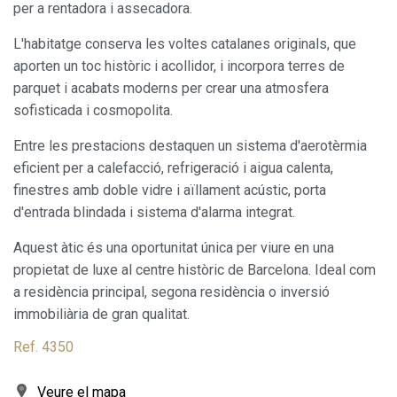
per a rentadora i assecadora.
L'habitatge conserva les voltes catalanes originals, que
aporten un toc històric i acollidor, i incorpora terres de
parquet i acabats moderns per crear una atmosfera
sofisticada i cosmopolita.
Modificar cookies
Entre les prestacions destaquen un sistema d'aerotèrmia
eficient per a calefacció, refrigeració i aigua calenta,
finestres amb doble vidre i aïllament acústic, porta
Sempre activades
Tècniques i funcionals
d'entrada blindada i sistema d'alarma integrat.
Aquest lloc web utilitza cookies pròpies per recopilar
informació amb la finalitat de millorar els nostres serveis.
Aquest àtic és una oportunitat única per viure en una
Si continua navegant, suposa l'acceptació de la instal·lació
de les mateixes. L'usuari té la possibilitat de configurar el
propietat de luxe al centre històric de Barcelona. Ideal com
navegador podent, si així ho desitja, impedir que siguin
a residència principal, segona residència o inversió
instal·lades al disc dur, encara que haurà de tenir en
compte que aquesta acció podrà ocasionar dificultats de
immobiliària de gran qualitat.
navegació de la pàgina web.
Ref. 4350
Analítiques i personalització
Veure el mapa
Permeten fer el seguiment i l'anàlisi del comportament