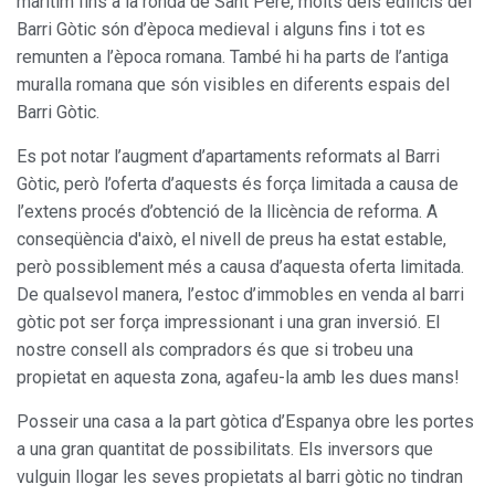
marítim fins a la ronda de Sant Pere, molts dels edificis del
Barri Gòtic són d’època medieval i alguns fins i tot es
remunten a l’època romana. També hi ha parts de l’antiga
muralla romana que són visibles en diferents espais del
Barri Gòtic.
Es pot notar l’augment d’apartaments reformats al Barri
Gòtic, però l’oferta d’aquests és força limitada a causa de
l’extens procés d’obtenció de la llicència de reforma. A
conseqüència d'això, el nivell de preus ha estat estable,
però possiblement més a causa d’aquesta oferta limitada.
De qualsevol manera, l’estoc d’immobles en venda al barri
gòtic pot ser força impressionant i una gran inversió. El
nostre consell als compradors és que si trobeu una
propietat en aquesta zona, agafeu-la amb les dues mans!
Posseir una casa a la part gòtica d’Espanya obre les portes
a una gran quantitat de possibilitats. Els inversors que
vulguin llogar les seves propietats al barri gòtic no tindran