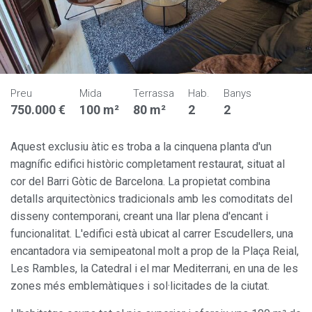
Preu
Mida
Terrassa
Hab.
Banys
750.000 €
100 m²
80 m²
2
2
Aquest exclusiu àtic es troba a la cinquena planta d'un
magnífic edifici històric completament restaurat, situat al
cor del Barri Gòtic de Barcelona. La propietat combina
detalls arquitectònics tradicionals amb les comoditats del
disseny contemporani, creant una llar plena d'encant i
funcionalitat. L'edifici està ubicat al carrer Escudellers, una
encantadora via semipeatonal molt a prop de la Plaça Reial,
Les Rambles, la Catedral i el mar Mediterrani, en una de les
zones més emblemàtiques i sol·licitades de la ciutat.