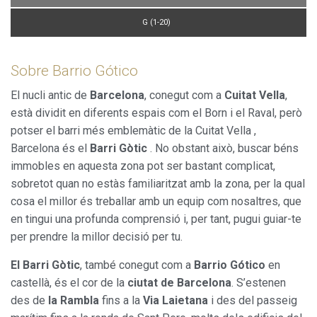
G (1-20)
Sobre Barrio Gótico
El nucli antic de
Barcelona
, conegut com a
Cuitat Vella
,
està dividit en diferents espais com el Born i el Raval, però
potser el barri més emblemàtic de la Cuitat Vella ,
Barcelona és el
Barri Gòtic
. No obstant això, buscar béns
immobles en aquesta zona pot ser bastant complicat,
sobretot quan no estàs familiaritzat amb la zona, per la qual
cosa el millor és treballar amb un equip com nosaltres, que
en tingui una profunda comprensió i, per tant, pugui guiar-te
per prendre la millor decisió per tu.
El Barri Gòtic
, també conegut com a
Barrio Gótico
en
castellà, és el cor de la
ciutat de Barcelona
. S’estenen
des de
la Rambla
fins a la
Via Laietana
i des del passeig