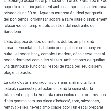
L'habitatge ocupa tot el pis superior i ofereix uns 100 m² de
superfície interior juntament amb una espectacular terrassa
privada d'uns 80 m². Aquesta terrassa és ideal per gaudir
del bon temps, organitzar sopars a l'aire lliure o simplement
relaxar-se contemplant els sostres del nucli antic de
Barcelona.
L'àtic disposa de dos dormitoris dobles amplis amb
armaris encastats. L'habitació principal inclou un bany en
suite i el segon bany, complet i modern, dóna servei tant al
segon dormitori com a les visites. Amb acabats de qualitat i
una distribució funcional, l'espai destaca pel seu disseny
elegant i pràctic.
La sala d'estar i menjador és diàfana, amb molta llum
natural, i connecta perfectament amb la cuina oberta
totalment equipada. Aquesta cuina inclou electrodomèstics
d'alta gamma com una placa d'inducció, forn, microones,
rentavaixelles, nevera amb congelador i un espai preparat