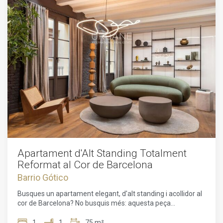
Apartament d'Alt Standing Totalment
Reformat al Cor de Barcelona
Barrio Gótico
Busques un apartament elegant, d'alt standing i acollidor al
cor de Barcelona? No busquis més: aquesta peça
absolutament única es troba al districte emblemàtic de
Ciutat Vella, on història, disseny i sofisticació es combinen a
1
1
75 m²