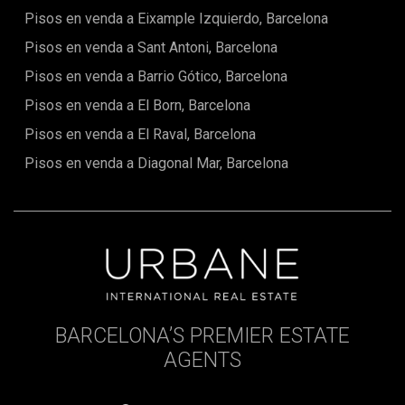
amb peces premium de Roca, combinant disseny i
Pisos en venda a Eixample Izquierdo, Barcelona
funcionalitat.Com a valor afegit, i poc habitual a la zona,
l'apartament inclou una plaça de pàrquing privada amb
Pisos en venda a Sant Antoni, Barcelona
sistema elevador per a cotxes.Més que un apartament, és
Pisos en venda a Barrio Gótico, Barcelona
una oportunitat d'adquirir una part de la història de
Barcelona, totalment actualitzada per a un estil de vida
Pisos en venda a El Born, Barcelona
contemporani en una de les ubicacions més desitjades de la
ciutat.Contacti'ns avui mateix per concertar una visita
Pisos en venda a El Raval, Barcelona
privada i descobrir-lo en persona.El preu de venda no inclou
impostos, despeses de notaria o registre, honoraris
Pisos en venda a Diagonal Mar, Barcelona
d'agència ni despeses hipotecàries (si escau).
BARCELONA’S PREMIER ESTATE
AGENTS