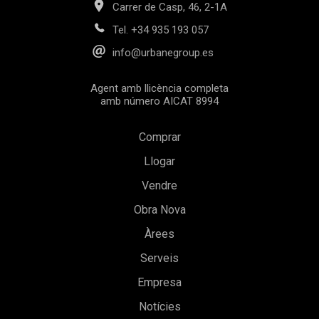
Carrer de Casp, 46, 2-1A
Tel.
+34 935 193 057
info@urbanegroup.es
Agent amb llicència completa
amb número AICAT 8994
Comprar
Llogar
Vendre
Obra Nova
Guardar configuració
Acceptar totes
Àrees
Serveis
Empresa
Notícies